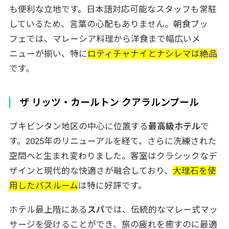
も便利な立地です。日本語対応可能なスタッフも常駐
しているため、言葉の心配もありません。朝食ブッ
フェでは、マレーシア料理から洋食まで幅広いメ
ニューが揃い、特に
ロティチャナイとナシレマは絶品
です。
ザ リッツ・カールトン クアラルンプール
ブキビンタン地区の中心に位置する
最高級ホテル
で
す。2025年のリニューアルを経て、さらに洗練された
空間へと生まれ変わりました。客室はクラシックなデ
ザインと現代的な快適さが融合しており、
大理石を使
用したバスルーム
は特に好評です。
ホテル最上階にある
スパ
では、伝統的なマレー式マッ
サージを受けることができ、旅の疲れを癒すのに最適