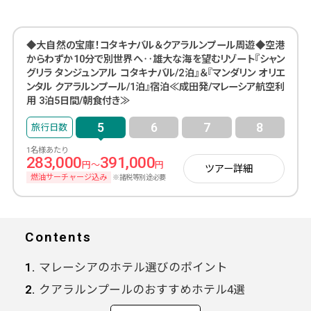
◆大自然の宝庫！コタキナバル＆クアラルンプール周遊◆空港
からわずか10分で別世界へ‥雄大な海を望むリゾート『シャン
グリラ タンジュンアル コタキナバル/2泊』＆『マンダリン オリエ
ンタル クアラルンプール/1泊』宿泊≪成田発/マレーシア航空利
用 3泊5日間/朝食付き≫
5
6
7
8
1名様あたり
283,000
391,000
円～
円
ツアー詳細
燃油サーチャージ込み
※諸税等別途必要
Contents
マレーシアのホテル選びのポイント
クアラルンプールのおすすめホテル4選