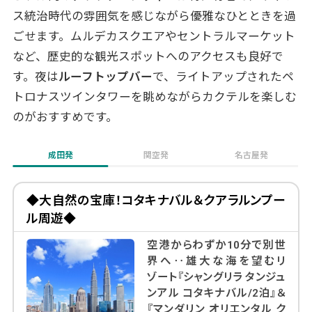
ス統治時代の雰囲気を感じながら優雅なひとときを過
ごせます。ムルデカスクエアやセントラルマーケット
など、歴史的な観光スポットへのアクセスも良好で
す。夜は
ルーフトップバー
で、ライトアップされたペ
トロナスツインタワーを眺めながらカクテルを楽しむ
のがおすすめです。
成田発
関空発
名古屋発
◆大自然の宝庫！コタキナバル＆クアラルンプー
ル周遊◆
空港からわずか10分で別世
界へ‥雄大な海を望むリ
ゾート『シャングリラ タンジュ
ンアル コタキナバル/2泊』＆
『マンダリン オリエンタル ク