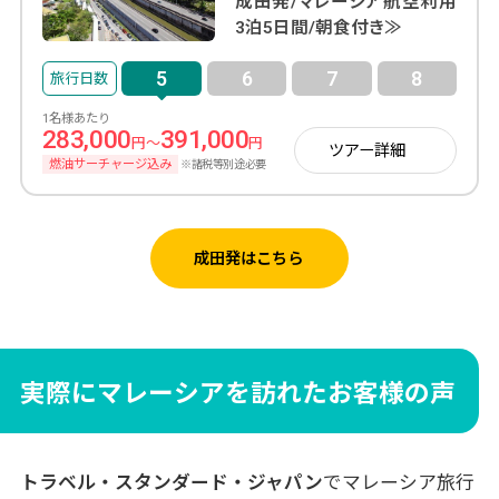
成田発/マレーシア航空利用
3泊5日間/朝食付き≫
5
6
7
8
1名様あたり
283,000
391,000
円～
円
ツアー詳細
燃油サーチャージ込み
※諸税等別途必要
成田発はこちら
実際にマレーシアを訪れたお客様の声
トラベル・スタンダード・ジャパン
でマレーシア旅行