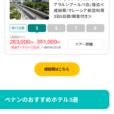
アラルンプール/1泊』宿泊≪
成田発/マレーシア航空利用
3泊5日間/朝食付き≫
5
6
7
8
1名様あたり
283,000
391,000
円～
円
ツアー詳細
燃油サーチャージ込み
※諸税等別途必要
成田発はこちら
ペナンのおすすめホテル3選