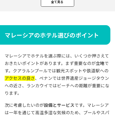
マンダリン オリエンタル クアラルンプー
全て見る
ル
ザ リッツ・カールトン クアラルンプール
グランド ハイアット クアラルンプール
イースタン アンド オリエンタル ホテル ク
マレーシアのホテル選びのポイント
アラルンプール
ペナンのおすすめホテル3選
マレーシアでホテルを選ぶ際には、いくつか押さえて
イースタン アンド オリエンタル ホテル ペ
おきたいポイントがあります。まず重要なのが
立地
で
ナン
す。クアラルンプールでは観光スポットや鉄道駅への
シャングリ・ラ ラサ サヤン ペナン
アクセスの良さ
、ペナンでは世界遺産ジョージタウン
パークロイヤル ペナン リゾート
への近さ、ランカウイではビーチへの距離が重要にな
ランカウイのおすすめホテル3選
ります。
ザ ダタイ ランカウイ
次に考慮したいのが
設備とサービス
です。マレーシア
フォーシーズンズ リゾート ランカウイ
は一年を通じて高温多湿な気候のため、プールやスパ