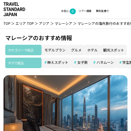
0
お気に入り
ツアー検索
無料見積り
TOP
エリア TOP
アジア
マレーシア
マレーシアの海外旅行のおすすめ
マレーシアのおすすめ情報
カテゴリーで絞込
モデルプラン
グルメ
ホテル
観光スポット
映えスポット
女子旅
ハネムーン
学生
タグで絞込