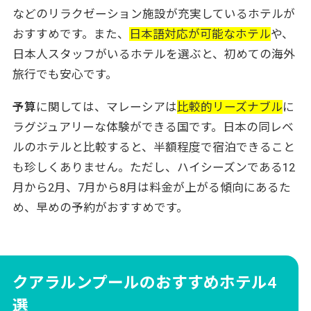
ザ リッツ・カールトン ランカウイ
などのリラクゼーション施設が充実しているホテルが
実際にマレーシアを訪れたお客様の声
おすすめです。また、
日本語対応が可能なホテル
や、
マレーシア旅行のベストシーズンとホテル予約
日本人スタッフがいるホテルを選ぶと、初めての海外
のコツ
旅行でも安心です。
マレーシアホテル滞在で知っておきたいマナー
予算
に関しては、マレーシアは
比較的リーズナブル
に
とポイント
ラグジュアリーな体験ができる国です。日本の同レベ
トラベル・スタンダード・ジャパンで叶える理
ルのホテルと比較すると、半額程度で宿泊できること
想のマレーシア旅行
も珍しくありません。ただし、ハイシーズンである12
当社のマレーシアツアーはアレンジ自由自在！
月から2月、7月から8月は料金が上がる傾向にあるた
め、早めの予約がおすすめです。
クアラルンプールのおすすめホテル4
選