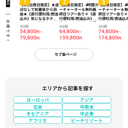
【8月出発日限定】★送
【出発日限定】4時間カ
【出発日限定】4
迎なしで到着後から自
ーチャーター＆無料最
ーチャーター＆
由★《直行便利用/燃油
終日ツアーあり＊《直
終日ツアーあり＊
込み》気になるホテル
行便利用/燃油込み》空
行便利用/燃油込
お得です！
にアレンジ可能♪セブ
港からのアクセスが便
2023年ニューオ
4日間
4日間
4日間
島に詳しいスタッフが
利！マリーナモールが
ン！マクタンニ
54,800
64,800
74,800
円～
円～
円～
ご案内します！『価格
徒歩圏内！『パークヒ
ウンビーチが徒
79,800
159,800
174,800
重視ホテル』宿泊 セブ
ルホテル』宿泊 セブ島
内！『メルキュー
円
円
円
島4日間 【成田発/セブ
4日間 ★往復専用車送
クタン セブ』宿泊
パシフィック航空】
迎★【成田発/セブパシ
島4日間 ★往復専
フィック航空】
送迎★【成田発/
セブ島ページ
シフィック航空
エリアから記事を探す
ヨーロッパ
アジア
北米
中南米
オセアニア
中近東
アフリカ
ビーチリゾート