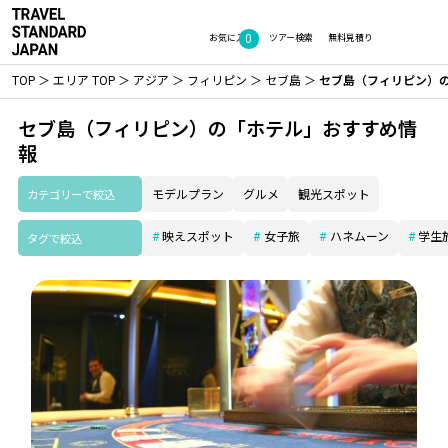
0
お気に入り
ツアー検索
無料見積り
TOP
エリア TOP
アジア
フィリピン
セブ島
セブ島（フィリピン）
セブ島（フィリピン）の「ホテル」おすすめ情
報
カテゴリーで絞込
モデルプラン
グルメ
観光スポット
映えスポット
女子旅
ハネムーン
学生
タグで絞込