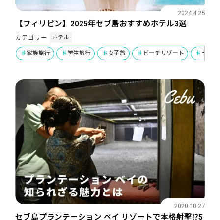
2024.4.25
【フィリピン】2025年セブ島おすすめホテル3選
ホテル
カテゴリー
家族旅行
学生旅行
女子旅
ビーチリゾート
ラグジ
2020.10.27
セブ島プランテーション ベイ リゾートで本格射撃⁉5