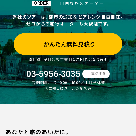
ORDER
自由な旅のオーダー
弊社のツアーは、都市の追加などアレンジ自由自在。
ゼロからの旅行オーダーも大歓迎です。
かんたん無料見積り
※日曜・祝日は翌営業日にご回答となります
03-5956-3035
電話する
営業時間:
月-金 10:00‐18:00／土日祝 休業
※土曜日はメール対応のみ
あなたと旅のあいだに。