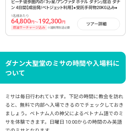
ビーチ徒歩圏内の『3ッ星/アンファダ ホテル ダナン』宿泊 ダナ
ン 4日間【成田発/ベトジェット利用】●受託手荷物20KG込み●
1名様あたり
64,800
192,300
円～
円
ツアー詳細
燃油サーチャージ込み
※諸税等別途必要
ダナン大聖堂のミサの時間や入場料に
ついて
ミサは毎日行われています。下記の時間に教会を訪れ
ると、無料で内部へ入場できるのでチェックしておき
ましょう。ベトナム人の神父によるベトナム語でのミ
サを体験できます。
日曜日 10:00からの時間のみ英語
でのミサとなります。