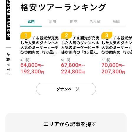
REASONABLE RANKING
格安ツアーランキング
成田
羽田
関空
名古屋
福岡
＊ビーチ＆観光が充実
＊ビーチ＆観光が充実
＊ビーチ＆観光
した人気のダナンへ＊
した人気のダナンへ＊
した人気のダナ
人気のミーケービーチ
人気のミーケービーチ
人気のミーケー
徒歩圏内の『3ッ星/ア
徒歩圏内の『3ッ星/ア
徒歩圏内の『3ッ
お得です！
ンファダ ホテル ダナ
ンファダ ホテル ダナ
ンファダ ホテル 
4日間
5日間
6日間
ン』宿泊 ダナン 4日間
ン』宿泊 ダナン 5日間
ン』宿泊 ダナン 
64,800
67,800
70,800
円～
円～
円～
【成田発/ベトジェット
【成田発/ベトジェット
【成田発/ベトジ
192,300
224,800
207,300
利用】●受託手荷物
利用】●受託手荷物
利用】●受託手荷
円
円
円
20KG込み●
20KG込み●
20KG込み●
ダナンページ
エリアから記事を探す