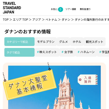
0
お気に入り
ツアー検索
無料見積り
TOP
エリア TOP
アジア
ベトナム
ダナン
ダナンの海外旅行のおす
ダナンのおすすめ情報
カテゴリーで絞込
モデルプラン
グルメ
ホテル
観光スポット
映えスポット
女子旅
ハネムーン
学生
タグで絞込