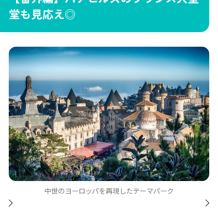
堂も見応え◎