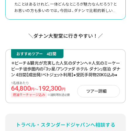
たことはあるけれど、一体どんなところが魅力なんだろう？と
お思いの方も多いのでは。今回は、ダナンで比較的新しい観
光スポット「知りたかったダナン」を8つピックアップしました！
有名どころダナン大聖堂や五行山、ホイアンやフエなどの世
界遺産の他にはどんな見どころがある？という方にとって、新
＼ダナン大聖堂に行きやすい！／
しいダナンのお出かけ先として参考になりますように。
おすすめツアー
4日間
＊ビーチ＆観光が充実した人気のダナンへ＊人気のミーケー
ビーチ徒歩圏内の『3ッ星/アンファダ ホテル ダナン』宿泊 ダナ
ン 4日間【成田発/ベトジェット利用】●受託手荷物20KG込み●
1名様あたり
64,800
192,300
円～
円
ツアー詳細
燃油サーチャージ込み
※諸税等別途必要
トラベル・スタンダードジャパンへ相談する