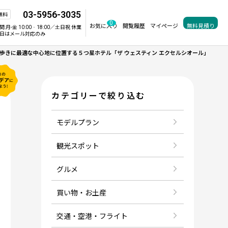
03-5956-3035
無料
0
お気に入り
閲覧履歴
マイページ
無料見積り
間:
月-金 10:00‐18:00／土日祝 休業
日はメール対応のみ
歩きに最適な中心地に位置する５つ星ホテル「ザ ウェスティン エクセルシオール」
カテゴリーで絞り込む
モデルプラン
観光スポット
グルメ
買い物・お土産
交通・空港・フライト