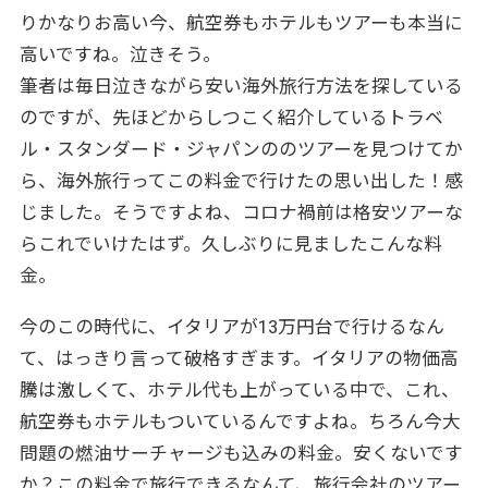
ニバルの期間中、イタリアの水の都・世界遺産ベネチアは貴
りかなりお高い今、航空券もホテルもツアーも本当に
族の衣装と仮面をまとった人々で埋め尽くされ、絢爛豪華な
高いですね。泣きそう。
世界に！2024年こそ悲願のカーニバルを見届けましょう！
筆者は毎日泣きながら安い海外旅行方法を探している
のですが、先ほどからしつこく紹介しているトラベ
ル・スタンダード・ジャパンののツアーを見つけてか
ら、海外旅行ってこの料金で行けたの思い出した！感
じました。そうですよね、コロナ禍前は格安ツアーな
らこれでいけたはず。久しぶりに見ましたこんな料
金。
今のこの時代に、イタリアが13万円台で行けるなん
て、はっきり言って破格すぎます。イタリアの物価高
騰は激しくて、ホテル代も上がっている中で、これ、
航空券もホテルもついているんですよね。ちろん今大
問題の燃油サーチャージも込みの料金。安くないです
か？この料金で旅行できるなんて、旅行会社のツアー