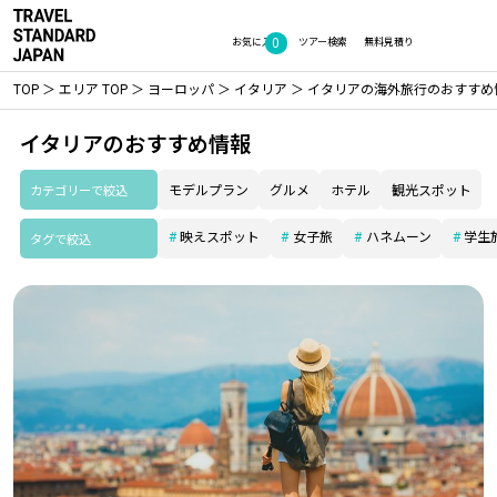
0
お気に入り
ツアー検索
無料見積り
TOP
エリア TOP
ヨーロッパ
イタリア
イタリアの海外旅行のおすすめ
イタリアのおすすめ情報
カテゴリーで絞込
モデルプラン
グルメ
ホテル
観光スポット
映えスポット
女子旅
ハネムーン
学生
タグで絞込