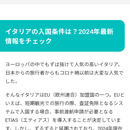
イタリア最新入国方法・準備から入国まで
日本の最新入国情報・コロナ禍前と何が変わ
った？
イタリアから日本への帰国
イタリアの入国条件は？2024年最新
安い海外旅行ツアーは探せばある！旅費の高い
情報をチェック
今は旅のプロに相談を
ヨーロッパの中でもずば抜けて人気の高いイタリア。
日本からの旅行者からもコロナ禍以前は大変な人気で
した。
そんなイタリアはEU（欧州連合）加盟国の一つ。EUと
いえば、短期観光での旅行の際、査証免除となるシス
テムで入国する場合、事前渡航申請が必要となる
ETIAS（エティアス）を導入することが決定していま
す。しかし、ずるずると延期されており、2024年現在