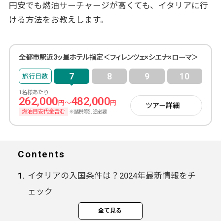
円安でも燃油サーチャージが高くても、イタリアに行
ける方法をお教えします。
全都市駅近3ッ星ホテル指定＜フィレンツェ×シエナ×ローマ＞
7
8
9
10
1名様あたり
262,000
482,000
円～
円
ツアー詳細
燃油目安代金含む
※諸税等別途必要
Contents
イタリアの入国条件は？2024年最新情報をチ
ェック
イタリアのベストシーズンはいつ？
全て見る