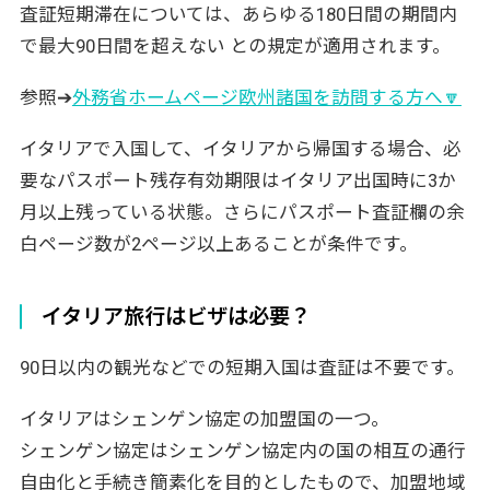
査証短期滞在については、あらゆる180日間の期間内
で最大90日間を超えない との規定が適用されます。
参照➔
外務省ホームページ欧州諸国を訪問する方へ🔽
イタリアで入国して、イタリアから帰国する場合、必
要なパスポート残存有効期限はイタリア出国時に3か
月以上残っている状態。さらにパスポート査証欄の余
白ページ数が2ページ以上あることが条件です。
イタリア旅行はビザは必要？
90日以内の観光などでの短期入国は査証は不要です。
イタリアはシェンゲン協定の加盟国の一つ。
シェンゲン協定はシェンゲン協定内の国の相互の通行
自由化と手続き簡素化を目的としたもので、加盟地域