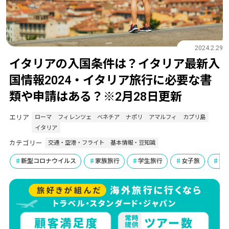
2024.2.29
イタリアの入国条件は？イタリア最新入
国情報2024・イタリア旅行に必要な書
類や申請はある？※2月28日更新
エリア
ローマ
フィレンツェ
ベネチア
ナポリ
アマルフィ
カプリ島
イタリア
カテゴリー
交通・空港・フライト
基本情報・豆知識
新型コロナウイルス
家族旅行
学生旅行
女子旅
世