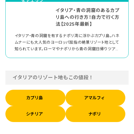
をチェック
イタリア・青の洞窟のあるカプ
リ島への行き方！自力で行く方
法【2025年最新】
イタリア・青の洞窟を有するナポリ湾に浮かぶカプリ島。ハネ
ムナーにも大人気のヨーロッパ屈指の絶景リゾート地として
知られています。ローマやナポリから青の洞窟日帰りツアー
がたくさん出ていますが「自由に何日か滞在してカプリ島の
他の絶景ポイントも見たい！」という人も多いはず！今回は自
力でカプリ島に行く方法を教えします。
イタリアのリゾート地もこの値段！
カプリ島
アマルフィ
シチリア
ナポリ