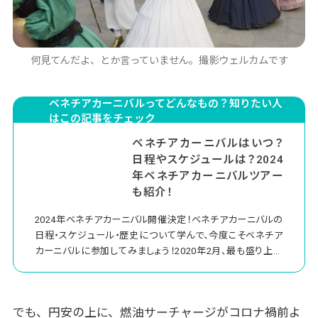
何見てんだよ、とか言っていません。撮影ウェルカムです
ベネチアカーニバルってどんなもの？知りたい人
はこの記事をチェック
ベネチアカーニバルはいつ？
日程やスケジュールは？2024
年ベネチアカーニバルツアー
も紹介！
2024年ベネチアカーニバル開催決定！ベネチアカーニバルの
日程・スケジュール・歴史について学んで、今度こそベネチア
カーニバルに参加してみましょう！2020年2月、最も盛り上が
るカーニバル終盤に新型コロナウィルス感染症拡大で中止
になって以降、2021年は中止、2022年はオンライン開催、
2023はほぼ例年通りと少しずつ元に戻っていき、2024年は完
でも、円安の上に、燃油サーチャージがコロナ禍前よ
全に従来の姿に復活します！1000年以上の歴史を誇るカー