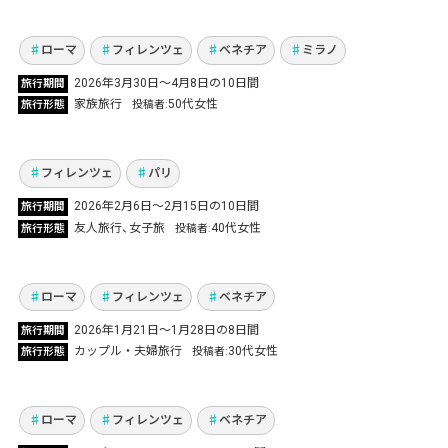
ヨーロッパ旅
Vol.1356
ローマ
フィレンツェ
ベネチア
ミラノ
念願の『最後の晩餐』｜大好きなフィレンツェ
2026年3月30日〜4月8日の10日間
旅行期間
＆パリで、美食と買い物を満喫する自由気まま
家族旅行
50代女性
旅行形態
投稿者
な旅
Vol.1352
フィレンツェ
パリ
カタール航空Qスイートで行く！夫婦でロー
2026年2月6日～2月15日の10日間
旅行期間
マ・フィレンツェ・ベネチアで絶景と美食、ア
友人旅行
女子旅
40代女性
旅行形態
投稿者
ル・ムルジャンラウンジを満喫した8日間
Vol.1325
ローマ
フィレンツェ
ベネチア
2026年1月21日〜1月28日の8日間
旅行期間
初めてのイタリア、美術館と遺跡を巡る三都市
カップル・夫婦旅行
30代女性
旅行形態
投稿者
周遊10日間の旅
Vol.1284
ローマ
フィレンツェ
ベネチア