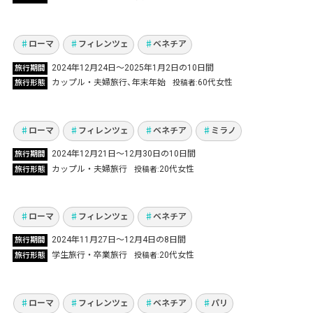
で過ごした夫婦旅行！
Vol.1163
ローマ
フィレンツェ
ベネチア
ローマ・フィレンツェ・ミラノ・ベネチア4都
2024年12月24日～2025年1月2日の10日間
旅行期間
市周遊！グルメ＆観光と内容の濃い7泊10日
カップル・夫婦旅行
年末年始
60代女性
旅行形態
投稿者
間！
Vol.1160
ローマ
フィレンツェ
ベネチア
ミラノ
2024年12月21日～12月30日の10日間
旅行期間
イタリア3都市周遊！卒業旅行でローマ、フィ
カップル・夫婦旅行
20代女性
旅行形態
投稿者
レンツェ、ベネチアの美しい街並みを満喫！
Vol.1149
ローマ
フィレンツェ
ベネチア
イタリア＆フランス11日間の旅！魅力満載ロー
2024年11月27日〜12月4日の8日間
旅行期間
マ・カプリ・バチカン・フィレンツェ・ピサ・
学生旅行・卒業旅行
20代女性
旅行形態
投稿者
ベネチア・パリ観光！
Vol.1134
ローマ
フィレンツェ
ベネチア
パリ