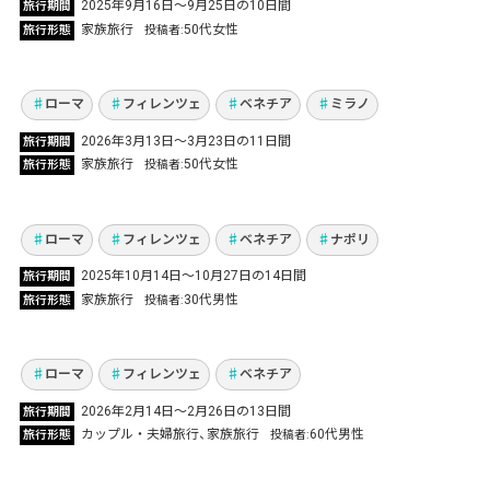
2025年9月16日〜9月25日の10日間
旅行期間
家族4人で行くイタリア周遊！歴史と芸術に触
家族旅行
50代女性
旅行形態
投稿者
れる旅
Vol.1262
ローマ
フィレンツェ
ベネチア
ミラノ
2026年3月13日〜3月23日の11日間
旅行期間
家族旅行
50代女性
旅行形態
投稿者
芸術と街歩きを楽しむ、イタリア周遊
Vol.1246
ローマ
フィレンツェ
ベネチア
ナポリ
2025年10月14日〜10月27日の14日間
旅行期間
ローマ・フィレンツェ・ベネチアを周遊 歴史
家族旅行
30代男性
旅行形態
投稿者
と芸術を巡る夫婦旅
Vol.1224
ローマ
フィレンツェ
ベネチア
2026年2月14日〜2月26日の13日間
旅行期間
芸術と美食を巡るイタリア4都市周遊！憧れの
カップル・夫婦旅行
家族旅行
60代男性
旅行形態
投稿者
地で叶えた、友人との最高の女子旅