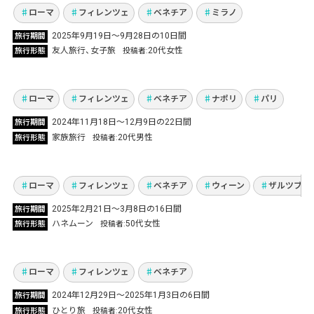
Vol.1218
ローマ
フィレンツェ
ベネチア
ミラノ
2025年9月19日〜9月28日の10日間
旅行期間
イタリア&パリ、ジョジョ聖地巡礼の旅 母息子
友人旅行
女子旅
20代女性
旅行形態
投稿者
旅行 22日間
Vol.1207
ローマ
フィレンツェ
ベネチア
ナポリ
パリ
各地で音楽と芸術、グルメを満喫し、旧友との
2024年11月18日～12月9日の22日間
旅行期間
再会も！ブダペスト、ウィーン、ザルツブル
家族旅行
20代男性
旅行形態
投稿者
グ、イタリア3都市を巡る最高の新婚旅行16日
間
Vol.1201
ローマ
フィレンツェ
ベネチア
ウィーン
ザルツブル
2025年2月21日〜3月8日の16日間
旅行期間
中学時代からの夢を実現！べネチア、フィレン
ハネムーン
50代女性
旅行形態
投稿者
ツェ、ローマを巡る年末年始のひとり旅
Vol.1167
ローマ
フィレンツェ
ベネチア
ローマ・フィレンツェ・ベネチア拠点にポンペ
2024年12月29日〜2025年1月3日の6日間
旅行期間
イ＆ピサも観光！クリスマス～年末をイタリア
ひとり旅
20代女性
旅行形態
投稿者