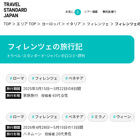
0
お気に入り
ツアー検索
無料見積り
TOP
エリア TOP
ヨーロッパ
イタリア
フィレンツェ
フィレンツェ
フィレンツェの旅行記
4年越しのリベンジ！ローマ・フィレンツェ・
トラベル・スタンダード・ジャパンの口コミ・評判
ベネチアで美食と歴史を満喫した家族旅行
Vol.1375
ローマ
フィレンツェ
ベネチア
NEW
2025年3月15日〜3月22日の8日間
旅行期間
ハンガリー・オーストリア・イタリア周遊ハネ
家族旅行
60代女性
旅行形態
投稿者
ムーン！歴史と芸術、美食を巡る旅
Vol.1359
ローマ
フィレンツェ
ベネチア
ミラノ
ウィーン
2026年4月28日〜5月10日の13日間
旅行期間
母娘で巡るイタリア4都市周遊10日間 充実の初
ハネムーン
20代男性
旅行形態
投稿者