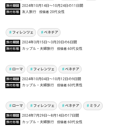
コロナ以降3年ぶりの海外へ！ベネチア、フィ
2024年10月14日～10月24日の11日間
旅行期間
レンツェを拠点にピサ＆ローマでも遊びまし
友人旅行
20代女性
旅行形態
投稿者
た！
Vol.1127
フィレンツェ
ベネチア
2024年3月15日～3月20日の6日間
旅行期間
イタリア3都市周遊！還暦祝いの記念旅行でロ
カップル・夫婦旅行
60代女性
旅行形態
投稿者
ーマ・フィレンツェ・ベネチアへ
Vol.1120
ローマ
フィレンツェ
ベネチア
2024年10月04日〜10月12日の9日間
旅行期間
夫婦でイタリアの歴史や文化を辿る たっぷり
カップル・夫婦旅行
60代男性
旅行形態
投稿者
17日間4都市周遊の旅
Vol.1060
ローマ
フィレンツェ
ベネチア
ミラノ
2024年7月29日〜8月14日の17日間
旅行期間
カップル・夫婦旅行
60代女性
旅行形態
投稿者