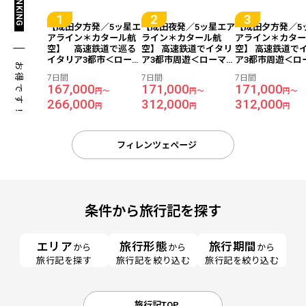
【成田夕方発／5ッ星エ
【成田夜発／5ッ星エア
【成田夕方発／5
アライン＊カタール航
ライン＊カタール航
アライン＊カタ
空】 高速鉄道で巡る
空】 高速鉄道でイタリ
空】 高速鉄道で
イタリア3都市＜ローマ
ア3都市周遊＜ローマ×
ア3都市周遊＜ロ
お得です！
×フィレンツェ×ベネチ
フィレンツェ×ミラノ＞
フィレンツェ×ミ
7日間
7日間
7日間
ア＞7日間（価格重視ホ
7日間（価格重視ホテ
7日間（価格重視
167,000
171,000
171,000
円～
円～
円～
テル利用）
ル）
ル）
266,000
312,000
312,000
円
円
円
フィレンツェページ
条件から旅行記を探す
エリア
旅行形態
旅行期間
から
から
から
旅行記を探す
旅行記を絞り込む
旅行記を絞り込む
旅行記TOP