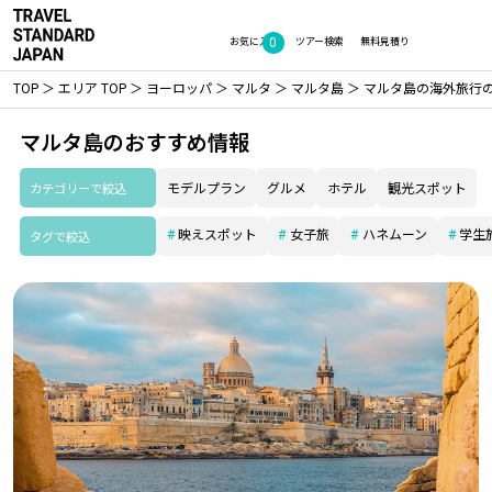
0
お気に入り
ツアー検索
無料見積り
TOP
エリア TOP
ヨーロッパ
マルタ
マルタ島
マルタ島の海外旅行
マルタ島のおすすめ情報
カテゴリーで絞込
モデルプラン
グルメ
ホテル
観光スポット
映えスポット
女子旅
ハネムーン
学生
タグで絞込