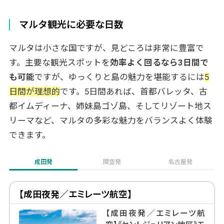
パンにおまかせ
まとめ
マルタ観光に必要な日数
当社のマルタツアーはアレンジ自由自在！
マルタは小さな国ですが、見どころは非常に豊富で
す。主要な観光スポットを
効率よく回るなら3日間で
も可能
ですが、ゆっくりと島の魅力を堪能するには
5
日間が理想的
です。5日間あれば、首都バレッタ、古
都イムディーナ、姉妹島ゴゾ島、そしてリゾート地ス
リーマなど、マルタの多彩な魅力をバランスよく体験
できます。
成田発
関空発
名古屋発
【成田夜発／エミレーツ航空】
【成田夜発／エミレーツ航