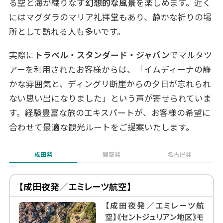
る空と海が織りなす
幻想的な風景
を楽しめます。近く
にはマグダラのマリア礼拝堂もあり、静かな祈りの場
所として訪れる人も多いです。
実際に
トラベル・スタンダード・ジャパン
でマルタツ
アーを利用されたお客様からは、「イムディーナの静
かな雰囲気と、ディングリ断崖からの夕日が忘れられ
ない思い出になりました」という声が寄せられていま
す。経験豊富な旅のエキスパートが、お客様の希望に
合わせて最適な観光ルートをご提案いたします。
成田発
関空発
名古屋発
【成田夜発／エミレーツ航空】
【成田夜発／エミレーツ航
空】《セントジュリアン地区》モ