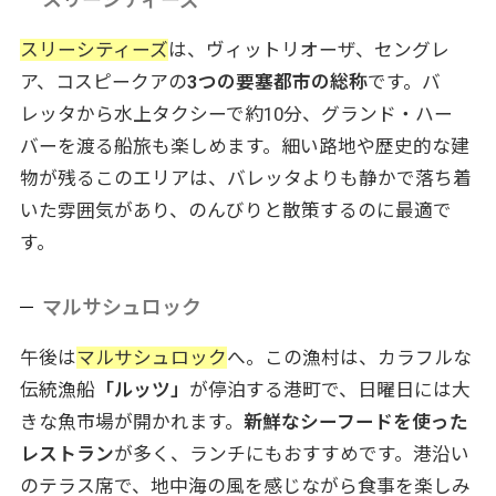
スリーシティーズ
は、ヴィットリオーザ、セングレ
ア、コスピークアの
3つの要塞都市の総称
です。バ
レッタから水上タクシーで約10分、グランド・ハー
バーを渡る船旅も楽しめます。細い路地や歴史的な建
物が残るこのエリアは、バレッタよりも静かで落ち着
いた雰囲気があり、のんびりと散策するのに最適で
す。
マルサシュロック
午後は
マルサシュロック
へ。この漁村は、カラフルな
伝統漁船
「ルッツ」
が停泊する港町で、日曜日には大
きな魚市場が開かれます。
新鮮なシーフードを使った
レストラン
が多く、ランチにもおすすめです。港沿い
のテラス席で、地中海の風を感じながら食事を楽しみ