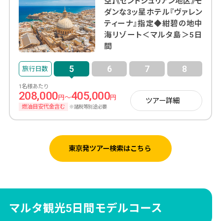
空】《セントジュリアン地区》モ
ダンな3ッ星ホテル『ヴァレン
ティーナ』指定◆紺碧の地中
海リゾート＜マルタ島＞5日
間
5
6
7
8
1名様あたり
208,000
405,000
円～
円
ツアー詳細
燃油目安代金含む
※諸税等別途必要
東京発ツアー検索はこちら
マルタ観光5日間モデルコース