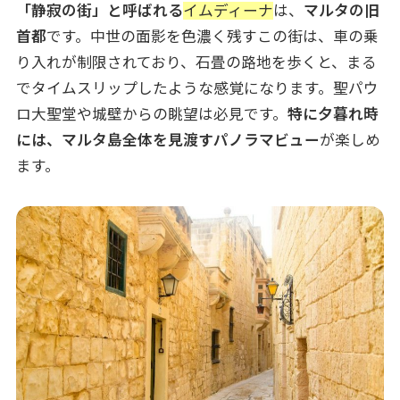
「静寂の街」と呼ばれる
イムディーナ
は、
マルタの旧
首都
です。中世の面影を色濃く残すこの街は、車の乗
り入れが制限されており、石畳の路地を歩くと、まる
でタイムスリップしたような感覚になります。聖パウ
ロ大聖堂や城壁からの眺望は必見です。
特に夕暮れ時
には、マルタ島全体を見渡すパノラマビュー
が楽しめ
ます。