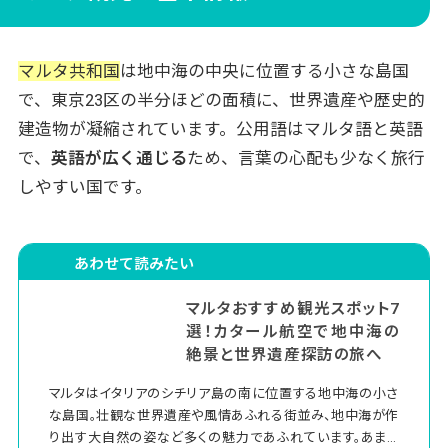
3日目：イムディーナ・ラバト・ディング
リ断崖
マルタ共和国
は地中海の中央に位置する小さな島国
4日目：ゴゾ島日帰り観光
で、東京23区の半分ほどの面積に、世界遺産や歴史的
5日目：コミノ島・スリーマでショッピン
建造物が凝縮されています。公用語はマルタ語と英語
グ
で、
英語が広く通じる
ため、言葉の心配も少なく旅行
マルタ観光で訪れたい世界遺産
しやすい国です。
バレッタ市街
ハル・サフリエニの地下墳墓
あわせて読みたい
マルタの巨石神殿群
マルタ観光のベストシーズンと服装
マルタおすすめ観光スポット7
選！カタール航空で地中海の
春（4月〜6月）
絶景と世界遺産探訪の旅へ
夏（7月〜9月）
マルタはイタリアのシチリア島の南に位置する地中海の小さ
秋（10月〜11月）
な島国。壮観な世界遺産や風情あふれる街並み、地中海が作
冬（12月〜3月）
り出す大自然の姿など多くの魅力であふれています。あまり