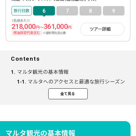
6
7
8
9
1名様あたり
218,000
361,000
円～
円
ツアー詳細
燃油目安代金含む
※諸税等別途必要
Contents
マルタ観光の基本情報
マルタへのアクセスと最適な旅行シーズン
マルタ観光に必要な日数
全て見る
マルタ観光5日間モデルコース
1日目：バレッタ到着・旧市街散策
2日目：スリーシティーズ・マルサシュロ
ック・青の洞門
マルタ観光の基本情報