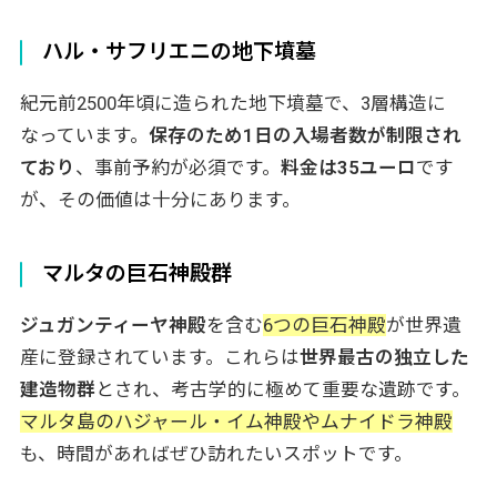
ハル・サフリエニの地下墳墓
紀元前2500年頃に造られた地下墳墓で、3層構造に
なっています。
保存のため1日の入場者数が制限され
ており
、事前予約が必須です。
料金は35ユーロ
です
が、その価値は十分にあります。
マルタの巨石神殿群
ジュガンティーヤ神殿
を含む
6つの巨石神殿
が世界遺
産に登録されています。これらは
世界最古の独立した
建造物群
とされ、考古学的に極めて重要な遺跡です。
マルタ島のハジャール・イム神殿やムナイドラ神殿
も、時間があればぜひ訪れたいスポットです。