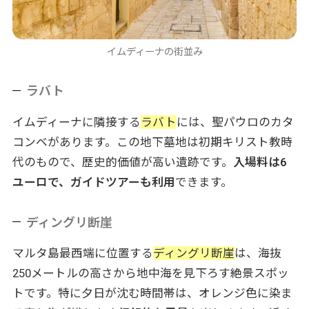
イムディーナの街並み
ラバト
イムディーナに隣接する
ラバト
には、聖パウロのカタ
コンベがあります。この地下墓地は初期キリスト教時
代のもので、歴史的価値が高い遺跡です。
入場料は6
ユーロで、ガイドツアーも利用
できます。
ディングリ断崖
マルタ島最西端に位置する
ディングリ断崖
は、海抜
250メートルの高さから地中海を見下ろす絶景スポッ
トです。特に夕日が沈む時間帯は、オレンジ色に染ま