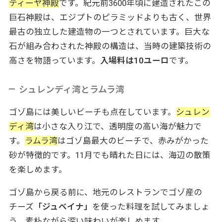
ティーヤ神殿
です。紀元前3600年頃に建造されたこの
巨石神殿は、エジプトのピラミッドよりも古く、世界
最古の独立した建造物の一つとされています。巨大な
石が組み合わされた神殿の構造は、当時の建築技術の
高さを物語っています。
入場料は10ユーロ
です。
シュレンディ湾とラムラ湾
ゴゾ島には美しいビーチも点在しています。
シュレン
ディ湾
は小さな入り江で、透明度の高い海が魅力で
す。
ラムラ湾
はゴゾ島最大のビーチで、赤みがかった
砂が特徴的です。11月でも晴れた日には、海辺の散策
を楽しめます。
ゴゾ島から戻る前に、地元のレストランでゴゾ産の
チーズ
「ジュベイナ」
を使った料理を試してみましょ
う。素朴ながら深い味わいが楽しめます。