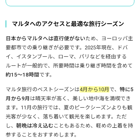
マルタ観光で楽しむグルメ
知られていないまだ見ぬ絶景スポットを厳選してご紹介！マ
ルタ旅行に最適なカタール航空の魅力もお伝えします。
マルタの代表的な料理
マルタへのアクセスと最適な旅行シーズン
マルタのワインとビール
おすすめレストラン
日本からマルタへは直行便がない
ため、ヨーロッパ主
マルタ観光の移動手段
要都市での乗り継ぎが必要です。2025年現在、ドバ
公共バス
イ、イスタンブール、ローマ、パリなどを経由する
タクシーとレンタカー
ルートが一般的で、所要時間は乗り継ぎ時間を含めて
ホップオン・ホップオフバス
約15〜18時間
です。
マルタ観光の注意点とお役立ち情報
マルタ旅行のベストシーズンは
4月から10月
で、
特に5
通貨と両替
月から9月
は晴天率が高く、美しい地中海を満喫でき
チップの習慣
ます。11月の旅行では、夏のピークシーズンよりも観
WiFiとSIM
光客が少なく、落ち着いて観光を楽しめます。ただ
日曜日の営業時間
し、
朝晩は冷え込む
こともあるため、軽めの上着を持
マルタ旅行はトラベル・スタンダード・ジャ
参することをおすすめします。