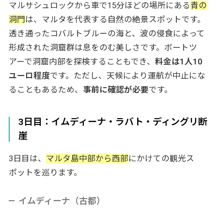
マルサシュロックから車で15分ほどの場所にある
青の
洞門
は、マルタを代表する自然の絶景スポットです。
透き通ったコバルトブルーの海と、波の侵食によって
形成された洞窟群は息をのむ美しさです。ボートツ
アーで洞窟内部を探検することもでき、
料金は1人10
ユーロ程度
です。ただし、天候により運航が中止にな
ることもあるため、
事前に確認が必要
です。
3日目：イムディーナ・ラバト・ディングリ断
崖
3日目は、
マルタ島中部から西部
にかけての観光ス
ポットを巡ります。
イムディーナ（古都）