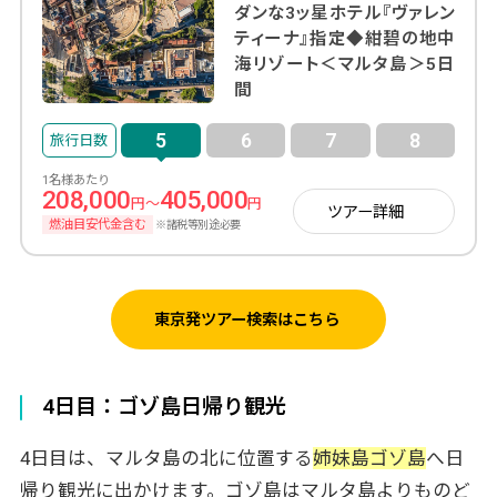
ダンな3ッ星ホテル『ヴァレン
ティーナ』指定◆紺碧の地中
海リゾート＜マルタ島＞5日
間
5
6
7
8
1名様あたり
208,000
405,000
円～
円
ツアー詳細
燃油目安代金含む
※諸税等別途必要
東京発ツアー検索はこちら
4日目：ゴゾ島日帰り観光
4日目は、マルタ島の北に位置する
姉妹島ゴゾ島
へ日
帰り観光に出かけます。ゴゾ島はマルタ島よりものど