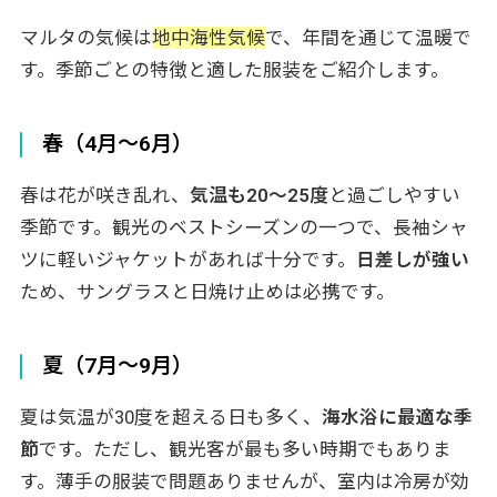
マルタの気候は
地中海性気候
で、年間を通じて温暖で
す。季節ごとの特徴と適した服装をご紹介します。
春（4月〜6月）
春は花が咲き乱れ、
気温も20〜25度
と過ごしやすい
季節です。観光のベストシーズンの一つで、長袖シャ
ツに軽いジャケットがあれば十分です。
日差しが強い
ため、サングラスと日焼け止めは必携です。
夏（7月〜9月）
夏は気温が30度を超える日も多く、
海水浴に最適な季
節
です。ただし、観光客が最も多い時期でもありま
す。薄手の服装で問題ありませんが、室内は冷房が効