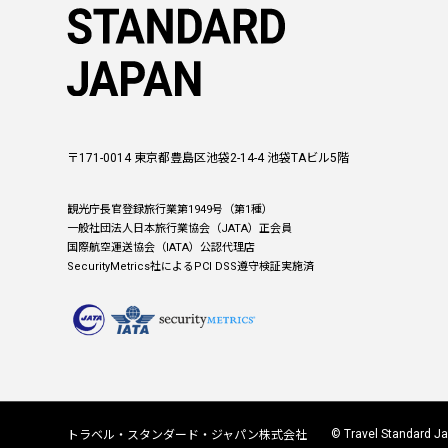
〒171-0014 東京都豊島区池袋2-14-4 池袋TAビル5階
観光庁長官登録旅行業第1949号（第1種）
一般社団法人日本旅行業協会（JATA）正会員
国際航空運送協会（IATA）公認代理店
SecurityMetrics社によるPCI DSS遵守検証実施済
© Travel Standard Jap
トラベル・スタンダード・ジャパン株式会社