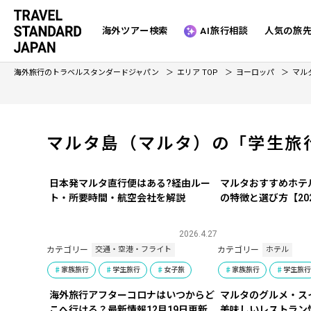
海外ツアー検索
AI旅行相談
人気の旅
海外旅行のトラベルスタンダードジャパン
エリア TOP
ヨーロッパ
マル
マルタ島（マルタ）の「学生旅
日本発マルタ直行便はある?経由ルー
マルタおすすめホテ
ト・所要時間・航空会社を解説
の特徴と選び方【20
2026.4.27
カテゴリー
カテゴリー
交通・空港・フライト
ホテル
家族旅行
学生旅行
女子旅
家族旅行
学生旅
海外旅行アフターコロナはいつからど
マルタのグルメ・ス
こへ行ける？最新情報12月19日更新
美味しいレストラン