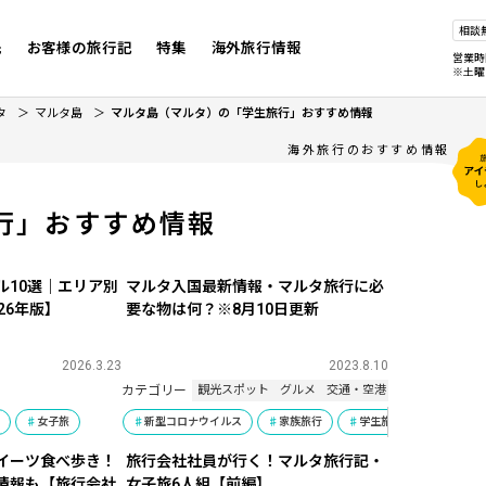
相談
先
お客様の旅行記
特集
海外旅行情報
営業時
※土曜
タ
マルタ島
マルタ島（マルタ）の「学生旅行」おすすめ情報
海外旅行のおすすめ情報
行」おすすめ情報
ル10選｜エリア別
マルタ入国最新情報・マルタ旅行に必
26年版】
要な物は何？※8月10日更新
2026.3.23
2023.8.10
カテゴリー
観光スポット
グルメ
交通・空港・フライト
行
女子旅
新型コロナウイルス
家族旅行
学生旅行
女子旅
イーツ食べ歩き！
旅行会社社員が行く！マルタ旅行記・
情報も【旅行会社
女子旅6人組【前編】