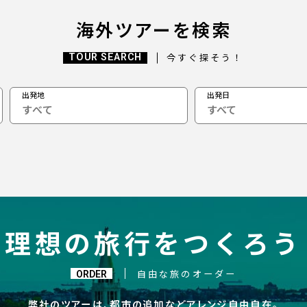
海外ツアーを検索
TOUR SEARCH
今すぐ探そう！
出発地
出発日
すべて
理想の旅行をつくろう
ORDER
自由な旅のオーダー
弊社のツアーは、都市の追加などアレンジ自由自在。