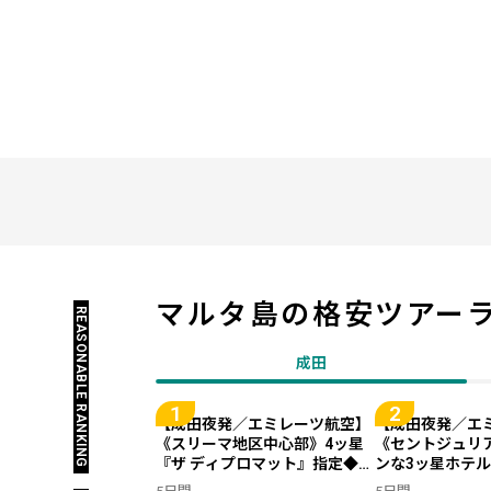
マルタ島の
格安ツアー
REASONABLE RANKING
成田
【成田夜発／エミレーツ航空】
【成田夜発／エ
《スリーマ地区中心部》4ッ星
《セントジュリ
『ザ ディプロマット』指定◆紺
ンな3ッ星ホテ
碧の地中海リゾート＜マルタ島
ィーナ』指定◆