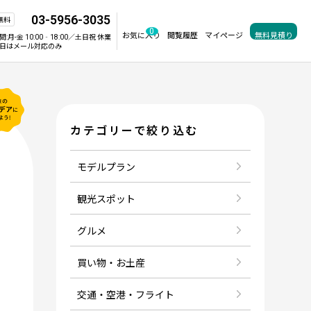
03-5956-3035
無料
0
お気に入り
閲覧履歴
マイページ
無料見積り
間:
月-金 10:00‐18:00／土日祝 休業
日はメール対応のみ
カテゴリーで絞り込む
モデルプラン
観光スポット
グルメ
買い物・お土産
世界遺産
ビーチリゾート
ハネムーン
ひとり旅
交通・空港・フライト