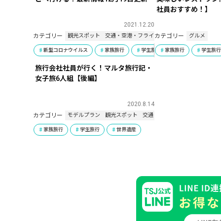
社員おすすめ！】
2021.12.20
カテゴリー
カテゴリー
観光スポット
交通・空港・フライト
基本情報・豆知識
グルメ
新型コロナウイルス
家族旅行
学生旅行
家族旅行
女子旅
学生旅
世界
旅行会社社員が行く！マルタ旅行記・
女子旅6人組【後編】
2020.8.14
カテゴリー
モデルプラン
観光スポット
交通・空港・フライト
家族旅行
学生旅行
世界遺産