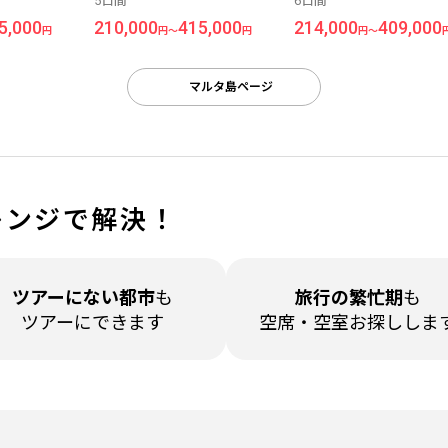
5日間
6日間
島＞5日間
ト＜マルタ島＞5日間
5,000
210,000
415,000
214,000
409,000
円
円～
円
円～
マルタ島ページ
レンジで解決！
ツアーに
ない都市
も
旅行の繁忙期
も
ツアーにできます
空席・空室
お探ししま