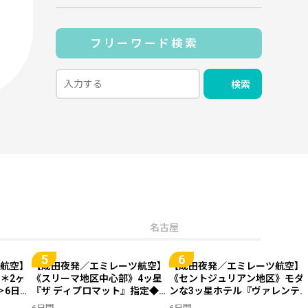
フリーワード検索
検索
名古屋
航空】
【成田夜発／エミレーツ航空】
【成田夜発／エミレーツ航空】
＊2ヶ
《スリーマ地区中心部》4ッ星
《セントジュリアン地区》モダ
＞6日間
『ザ ディプロマット』指定◆紺
ンな3ッ星ホテル『ヴァレンテ
碧の地中海リゾート＜マルタ島
ィーナ』指定◆紺碧の地中海リ