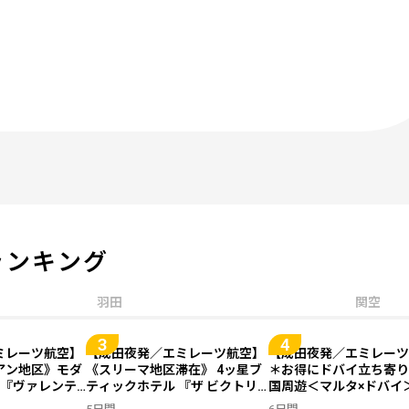
ランキング
羽田
関空
ミレーツ航空】
【成田夜発／エミレーツ航空】
【成田夜発／エミレーツ
アン地区》モダ
《スリーマ地区滞在》 4ッ星ブ
＊お得にドバイ立ち寄り
ル『ヴァレンテ
ティックホテル 『ザ ビクトリ
国周遊＜マルタ×ドバイ
紺碧の地中海リ
ア』指定◆紺碧の地中海リゾー
（価格重視ホテル）