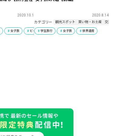
2020.10.1
2020.8.14
カテゴリー
観光スポット
買い物・お土産
交通・空港・フライ
行
遺産
女子旅
ハネムーン
ビーチリゾート
学生旅行
ラグジュアリー
ハネムーン
女子旅
ひとり旅
世界遺産
ひとり旅