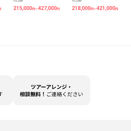
6日間
6日間
＞6日間
ゾート＜マルタ島＞6日間
215,000
427,000
218,000
421,000
円
円～
円
円～
円
ツアーアレンジ・
す
相談無料！
ご連絡ください