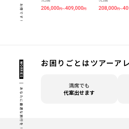
5日間
5日間
＞5日間
ゾート＜マルタ
お得です！
206,000
409,000
208,000
40
円～
円
円～
お困りごとは
ツアーア
WORRIES
満席でも
あなたに最適な旅行を！
代案出せます