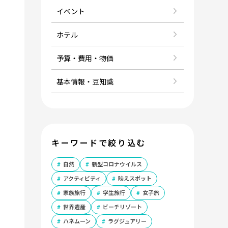
イベント
ホテル
ト
予算・費用・物価
基本情報・豆知識
キーワードで絞り込む
自然
新型コロナウイルス
アクティビティ
映えスポット
家族旅行
学生旅行
女子旅
世界遺産
ビーチリゾート
ハネムーン
ラグジュアリー