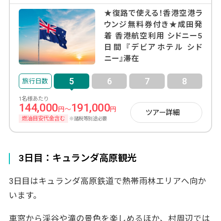
★復路で使える！香港空港ラ
ウンジ無料券付き★成田発
着 香港航空利用 シドニー5
日間 『デビアホテル シド
ニー』滞在
5
6
7
8
1名様あたり
144,000
191,000
円～
円
ツアー詳細
燃油目安代金含む
※諸税等別途必要
3日目：キュランダ高原観光
3日目はキュランダ高原鉄道で熱帯雨林エリアへ向か
います。
車窓から渓谷や滝の景色を楽しめるほか、村周辺では