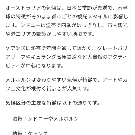
3日目：ブルーマウンテンズ
オーストラリアの気候は、日本と季節が真逆で、南半
4日目：シドニー→ケアンズ
球の特徴がそのまま都市ごとの観光スタイルに影響し
5日目：グレートバリアリーフ→帰国
ます。シドニーは温帯で四季がはっきりし、市内観光
10日間充実モデルコース
や港エリアの散策がしやすい地域です。
1〜4日目：ケアンズとグレートバリアリ
ケアンズは熱帯で年間を通して暖かく、グレートバリ
ーフ
アリーフやキュランダ高原鉄道など大自然のアクティ
5〜7日目：エアーズロック（ウルル）と
ビティが中心になります。
大自然の観光体験
8〜10日目：シドニー・メルボルンで街歩
メルボルンは変わりやすい気候が特徴で、アートやカ
きと文化観光
フェ文化が根付く街歩きが人気です。
【各都市別】オーストラリア観光スポット詳細
気候区分の主要な特徴は以下の通りです。
ガイド
ケアンズ・グレートバリアリーフエリア
温帯：シドニーやメルボルン
シドニーエリア
熱帯：ケアンズ