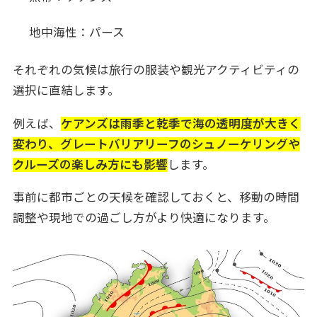
メルボルンエリア
オーストラリア旅行の準備と注意点
地中海性：パース
必要な準備
それぞれの気候は旅行の服装や観光アクティビティの
旅行中の注意点
選択に直結します。
通貨・両替・チップ
季節別おすすめアクティビティ
例えば、
ケアンズは雨季と乾季で海の透明度が大きく
夏の人気アクティビティ
変わり、グレートバリアリーフのシュノーケリングや
冬の自然観光
クルーズの楽しみ方にも影響
します。
年間を通して楽しめるスポット
事前に都市ごとの天候を確認しておくと、移動の時間
オーストラリア旅行でのグルメ体験
調整や現地での過ごし方がより快適になります。
必食グルメ
各都市のグルメスポット
市内のカフェ文化と食の楽しみ
オーストラリア観光のお土産・ショッピングガ