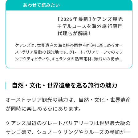
あわせて読みたい
【2026年最新】ケアンズ観光
モデルコースを海外旅行専門
代理店が解説！
ケアンズは、世界遺産の海と熱帯雨林を同時に楽しめるオー
ストラリア屈指の観光地です。グレートバリアリーフでのマリ
ンアクティビティや、キュランダの熱帯雨林、海沿いの街歩き
など、自然とリゾートの魅力を短い日程でも満喫できます。と
はいえ、初めて訪れる場合は「どの順番で観光すればいいの
か」「何日あれば十分なのか」と悩む方も多いのではないで
自然・文化・世界遺産を巡る旅行の魅力
しょうか。 この記事では、初めてのケアンズ旅行でも効率よく
観光できるよう、3泊5日のケアンズ観光モデルコースを分か
オーストラリア観光の魅力は、自然・文化・世界遺産
りやすく紹介します。費用の目安やおすすめの滞在日数、観光
の注意点も解説するので、ケアンズ旅行を計画している方は
が同時に楽しめる点にあります。
ぜひ参考にしてください。
ケアンズ周辺のグレートバリアリーフは世界最大級の
サンゴ礁で、シュノーケリングやクルーズの参加が一