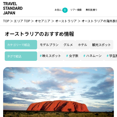
0
お気に入り
ツアー検索
無料見積り
TOP
エリア TOP
オセアニア
オーストラリア
オーストラリアの海外旅
オーストラリアのおすすめ情報
カテゴリーで絞込
モデルプラン
グルメ
ホテル
観光スポット
映えスポット
女子旅
ハネムーン
学生
タグで絞込