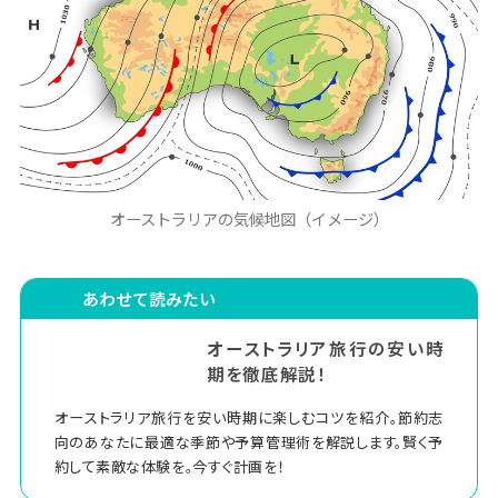
イド
人気のお土産
おすすめショッピングスポット
オーストラリア観光における交通手段とアクセ
ス情報
国際線・国内線アクセス
市内交通
オーストラリアの気候地図（イメージ）
市内移動でも距離が長くなる点に注意！
トラベル・スタンダード・ジャパンがお客様
あわせて読みたい
の旅行体験をサポート
オーストラリア旅行の安い時
お客様の声から見るオーストラリアの魅
期を徹底解説！
力
オーストラリア旅行を安い時期に楽しむコツを紹介。節約志
トラベル・スタンダード・ジャパンの強
向のあなたに最適な季節や予算管理術を解説します。賢く予
み
約して素敵な体験を。今すぐ計画を！