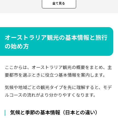
シドニー・ケアンズ・メルボルンなど主
全て見る
要都市の特徴
自然・文化・世界遺産を巡る旅行の魅力
オーストラリア観光 7日間王道モデルコース
1日目：成田・羽田→ケアンズ
オーストラリア観光の基本情報と旅行
2日目：ケアンズ→グレートバリアリーフ
の始め方
3日目：キュランダ高原観光
4日目：ケアンズ→シドニー
ここからは、オーストラリア観光の概要をまとめ、主
5日目：シドニー市内観光
要都市を選ぶときに役立つ基本情報を案内します。
6日目：ブルーマウンテンズ日帰り観光
7日目：シドニー→帰国
気候や地域ごとの観光タイプを先に理解すると、モデ
5日間短縮モデルコース
ルコースの流れがより分かりやすくなります。
1日目：成田・羽田→シドニー
2日目：シドニー市内観光
気候と季節の基本情報（日本との違い）