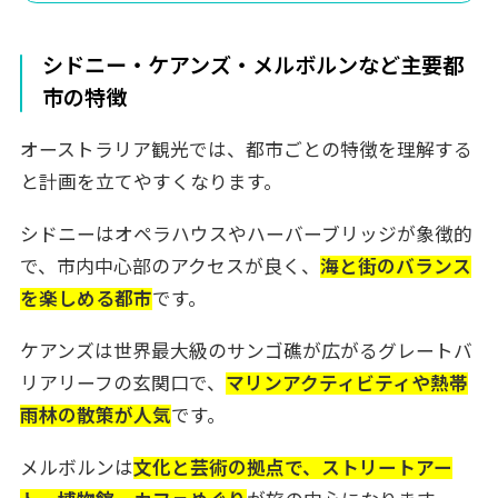
目的別オーストラリア旅行プラン
ハネムーン・カップル向けプラン
シドニー・ケアンズ・メルボルンなど主要都
ファミリー向けプラン
市の特徴
アクティブ派向けプラン
文化・芸術愛好家向けプラン
オーストラリア観光では、都市ごとの特徴を理解する
と計画を立てやすくなります。
よくある質問（FAQ）
旅行計画について
シドニーはオペラハウスやハーバーブリッジが象徴的
予算・費用について
で、市内中心部のアクセスが良く、
海と街のバランス
安全・健康について
を楽しめる都市
です。
まとめ：オーストラリアで最高の旅行体験を
ケアンズは世界最大級のサンゴ礁が広がるグレートバ
当社のオーストラリアツアーはアレンジ自由自
リアリーフの玄関口で、
マリンアクティビティや熱帯
在！
雨林の散策が人気
です。
メルボルンは
文化と芸術の拠点で、ストリートアー