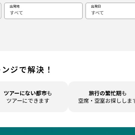
出発地
出発日
すべて
レンジで解決！
ツアーに
ない都市
も
旅行の繁忙期
も
ツアーにできます
空席・空室
お探ししま