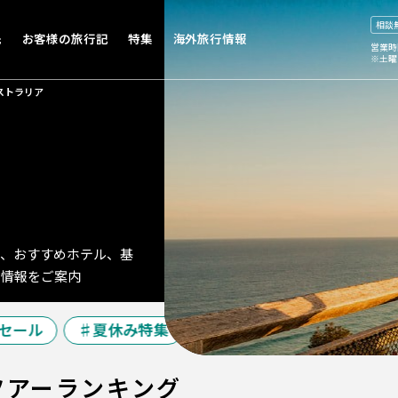
相談
先
お客様の旅行記
特集
海外旅行情報
営業時
※土曜
ストラリア
報、おすすめホテル、基
ア情報をご案内
ール
夏休み特集
シルバーウィーク特集
ツアーランキング