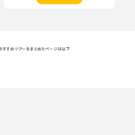
ウルル（エアー
・おすすめツアーをまとめたページは以下
ズロック）
メルボルン
タスマニ
都市の詳細
都市の詳細
都市の詳細