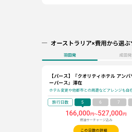
オーストラリア×費用から選ぶ
羽田発
成田発
【パース】『クオリティホテル アンバ
ーパース』滞在
ホテル変更や他都市との周遊などアレンジも自
5
6
7
166,000
527,000
円～
円
燃油サーチャージ込み
この日数の詳細