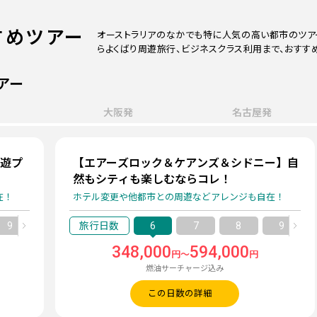
すめツアー
オーストラリアのなかでも特に人気の高い都市のツア
らよくばり周遊旅行、ビジネスクラス利用まで、おすす
アー
大阪発
名古屋発
周遊プ
【エアーズロック＆ケアンズ＆シドニー】自
然もシティも楽しむならコレ！
在！
ホテル変更や他都市との周遊などアレンジも自在！
9
10
6
7
8
9
348,000
594,000
円～
円
燃油サーチャージ込み
この日数の詳細