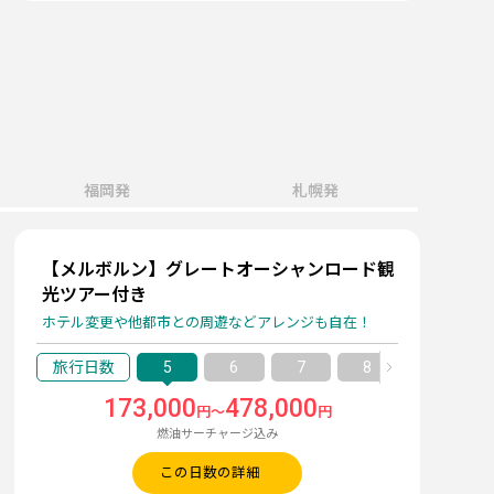
福岡発
札幌発
【メルボルン】グレートオーシャンロード観
光ツアー付き
ホテル変更や他都市との周遊などアレンジも自在！
5
6
7
8
9
173,000
478,000
円～
円
燃油サーチャージ込み
この日数の詳細