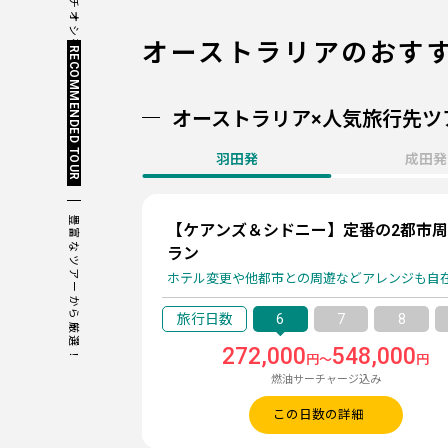
今のイチオシをチェック！
オーストラリアの
おす
RECOMMENDED TOUR
オーストラリア×人気旅行先ツ
羽田発
成田発
豊富なツアーから厳選！
【ケアンズ＆シドニー】定番の2都市
ラン
ホテル変更や他都市との周遊などアレンジも自
6
7
8
272,000
548,000
円～
円
燃油サーチャージ込み
この日数の詳細