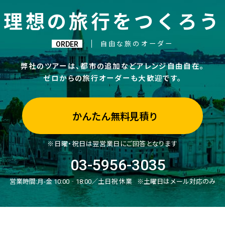
理想の旅行をつくろう
ORDER
自由な旅のオーダー
弊社のツアーは、都市の追加などアレンジ自由自在。
ゼロからの旅行オーダーも大歓迎です。
かんたん無料見積り
※日曜・祝日は翌営業日にご回答となります
03-5956-3035
営業時間:
月-金 10:00‐18:00／土日祝 休業
※土曜日はメール対応のみ