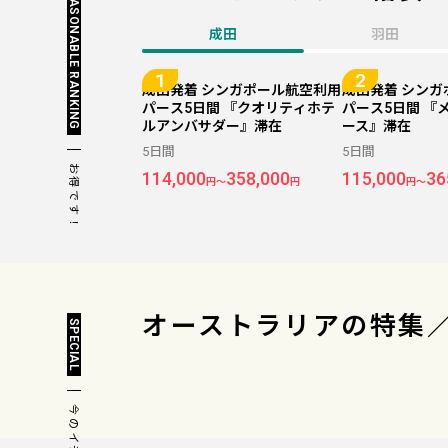
REASONABLE RANKING
成田
羽田
成田発着 シンガポール航空利用
成田発着 シン
パース5日間 『クオリティホテ
パース5日間 『
ルアンバサダー』滞在
ース』滞在
5日間
5日間
お得です！
114,000
358,000
115,000
36
円～
円
円～
オーストラリアの
特集
SPECIAL