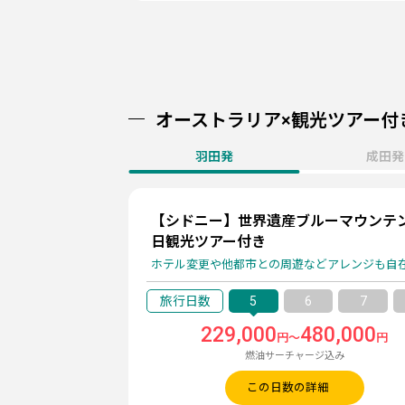
オーストラリア×観光ツアー付
羽田発
成田発
【シドニー】世界遺産ブルーマウンテ
日観光ツアー付き
ホテル変更や他都市との周遊などアレンジも自
5
6
7
229,000
480,000
円～
円
燃油サーチャージ込み
この日数の詳細