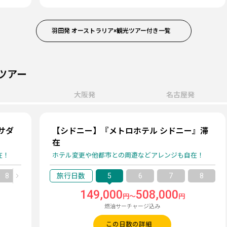
羽田発 オーストラリア×観光ツアー付き一覧
ツアー
大阪発
名古屋発
サダ
【シドニー】『メトロホテル シドニー』滞
在
在！
ホテル変更や他都市との周遊などアレンジも自在！
8
9
5
6
7
8
149,000
508,000
円～
円
燃油サーチャージ込み
この日数の詳細