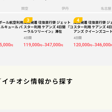
関空
伊丹
名古屋
ガポール航空利用
成田発着 往復直行便 ジェット
成田発着 往復直行便 ジ
メルキュール パ
スター利用 ケアンズ 4日間 『コ
スター利用 ケアンズ 4日
ーラルツリーイン』滞在
アンズ クイーンズコー
4日間
4日間
5,000
119,000
347,000
120,000
346,000
円
円～
円
円～
／イチオシ情報から探す