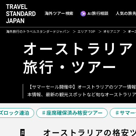
海外ツアー検索
AI旅行相談
人気の旅
海外旅行のトラベルスタンダードジャパン
エリア TOP
オセアニア
オー
オーストラリア
旅行・ツアー
【サマーセール開催中】オーストラリアのツアー情
本情報、最新の観光スポットなど旬なオーストラリ
ロック連泊
座席確保済み格安ツアー
サマーセ
オーストラリアの
格安