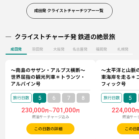
成田発 クライストチャーチツアー一覧
クライストチャーチ発 鉄道の絶景旅
成田発
羽田発
大阪発
名古屋発
福岡発
札幌発
～南島のサザン・アルプス横断～
～太平洋と山脈
世界屈指の観光列車＊トランツ・
東海岸を走る＊
アルパイン号
フィック号
5
6
7
8
5
230,000
701,000
224,000
円～
円
燃油サーチャージ込み
燃油サー
この日数の詳細
この日