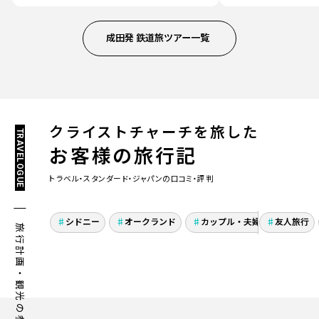
成田発 鉄道旅ツアー一覧
クライストチャーチを旅した
TRAVELOGUE
お客様の旅行記
トラベル・スタンダード・ジャパンの口コミ・評判
念願のハネムーン！ニュ
ブリス
ージーランド・オークラ
ROC
シドニー
オークランド
カップル・夫婦旅行
友人旅行
ハ
旅行計画・観光の参考にしよう！
ンドとオーストラリア・
絶景バ
シドニーを巡る2ヵ国周
楽しん
遊の旅