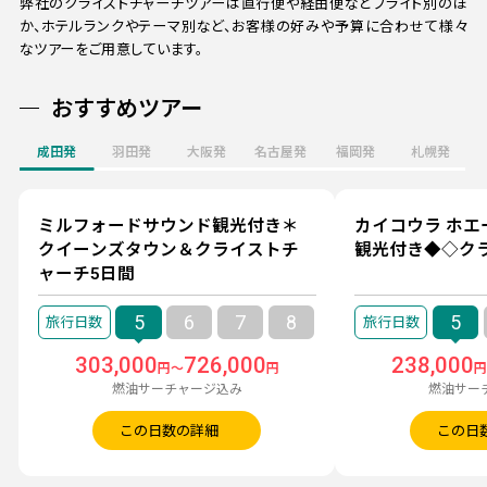
弊社のクライストチャーチツアーは直行便や経由便などフライト別のほ
か、ホテルランクやテーマ別など、お客様の好みや予算に合わせて様々
なツアーをご用意しています。
おすすめツアー
成田発
羽田発
大阪発
名古屋発
福岡発
札幌発
ミルフォードサウンド観光付き＊
カイコウラ ホ
クイーンズタウン＆クライストチ
観光付き◆◇ク
ャーチ5日間
5
6
7
8
5
303,000
726,000
238,000
円～
円
燃油サーチャージ込み
燃油サー
この日数の詳細
この日