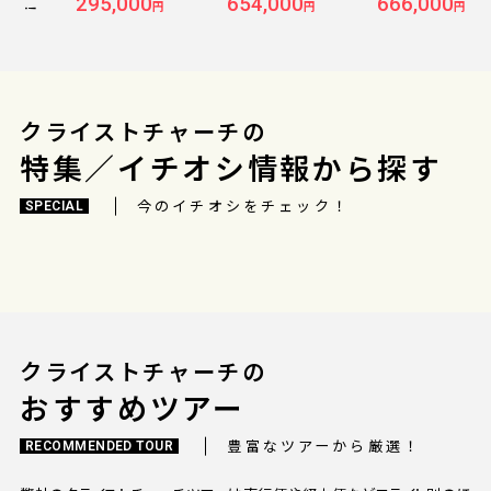
295,000
654,000
666,000
ズナブルに滞在『メル
円
円
円
キュール ナンディ/3泊
(朝食付き)』宿泊 8日間
＜フィジーエアウェイ
ズ利用/成田発着＞
クライストチャーチの
特集／イチオシ情報から探す
今のイチオシをチェック！
SPECIAL
クライストチャーチの
おすすめツアー
豊富なツアーから厳選！
RECOMMENDED TOUR