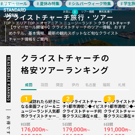
サマーセール
夏休み特集
シルバーウィーク特集
学生旅行
0
お気に入り
ツアー検索
無料見積り
クライストチャーチ
旅行・ツアー
TOP
エリア TOP
オセアニア
ニュージーランド
クライストチャーチ
【サマーセール開催中】クライストチャーチのツアー情報、おすす
めホテル、基本情報、最新の観光スポットなど旬なクライスト
チャーチ情報をご案内
クライストチャーチの
REASONABLE RANKING
格安ツアーランキング
成田
羽田
関空
伊丹
名古屋
福岡
札幌
＊一度訪れたら好きに
◆◇クライストチャー
◆◇クライスト
なる楽園フィジー＆ニ
チ1都市満喫◇◆イビス
チ1都市満喫◇◆
ュージーランド人気都
クライストチャーチ同
クライストチャ
市クライストチャーチ
等クラスに滞在＊成田
等クラスに滞在
お得です！
の2か国周遊＊都心に位
発着／カンタス航空利
発着／カンタス
8日間
5日間
6日間
置『イビス クライスト
用 クライストチャーチ
用 クライストチ
176,000
179,000
191,000
円～
円～
円～
チャーチ/2泊』＆リー
5日間
6日間