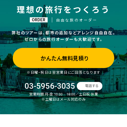
理想の旅行をつくろう
ORDER
自由な旅のオーダー
弊社のツアーは、都市の追加などアレンジ自由自在。
ゼロからの旅行オーダーも大歓迎です。
かんたん無料見積り
※日曜・祝日は翌営業日にご回答となります
03-5956-3035
電話する
営業時間:
月-金 10:00‐18:00／土日祝 休業
※土曜日はメール対応のみ