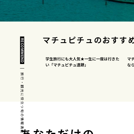
マチュピチュの
おすす
RECOMMEND
学生旅行にも大人気★一生に一度は行きた
マ
い「マチュピチュ遺跡」
な
旅行・観光に役立つ旬の情報満載！