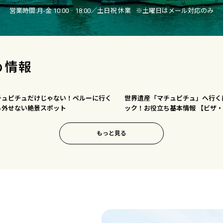
営業時間:
月-金 10:00‐18:00／土日祝 休業
※土曜日はメール対応のみ
め情報
チュピチュだけじゃない！ペルーに行く
世界遺産「マチュピチュ」へ行く
ら外せない絶景スポット
ック！お役立ち基本情報 【ビザ
方法・ベストシーズン・注意事項
もっと見る