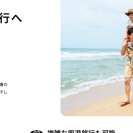
行へ
機の
ドし