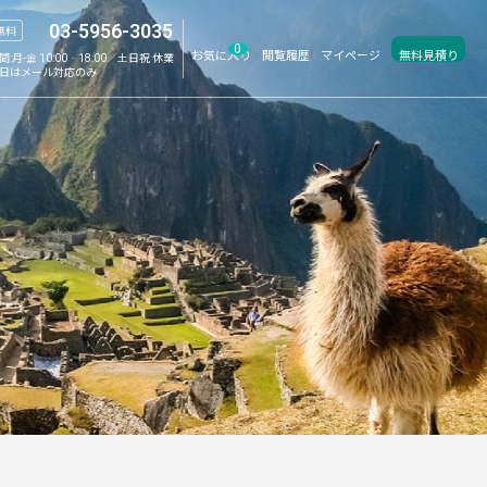
03-5956-3035
無料
0
お気に入り
閲覧履歴
マイページ
無料見積り
間:
月-金 10:00‐18:00／土日祝 休業
日はメール対応のみ
ィーク特集
学生旅行特集
サマーセール