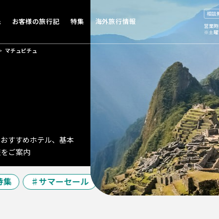
相談
先
お客様の旅行記
特集
海外旅行情報
営業時
※土曜
マチュピチュ
、おすすめホテル、基本
報をご案内
集
サマーセール
夏休み特集
シルバーウ