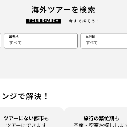
海外ツアーを検索
TOUR SEARCH
今すぐ探そう！
出発地
出発日
すべて
レンジで解決！
ツアーに
ない都市
も
旅行の繁忙期
も
ツアーにできます
空席・空室
お探ししま