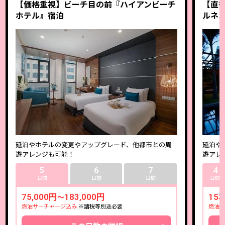
【価格重視】ビーチ目の前『ハイアンビーチ
【直行
ホテル』宿泊
ルネ
延泊やホテルの変更やアップグレード、他都市との周
延泊や
遊アレンジも可能！
遊アレ
5
6
7
4
日間
日間
日間
日間
75,000円
183,000円
153
～
燃油サーチャージ込み
※諸税等別途必要
燃油サ