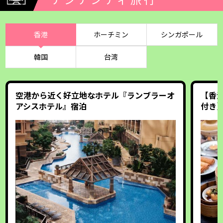
アジアシティ旅行
香港
ホーチミン
シンガポール
韓国
台湾
空港から近く好立地なホテル『ランブラーオ
【香
アシスホテル』宿泊
付き