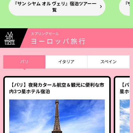
『サン シヤム オル ヴェリ』宿泊ツアー一
『ザ
覧
スプリングセール
ヨーロッパ旅行
パリ
イタリア
スペイン
【パリ】夜発カタール航空＆観光に便利な市
【パ
内3つ星ホテル宿泊
星ホ