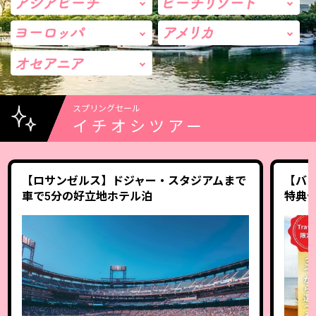
スプリングセール
イチオシツアー
【ロサンゼルス】ドジャー・スタジアムまで
【バ
車で5分の好立地ホテル泊
特典