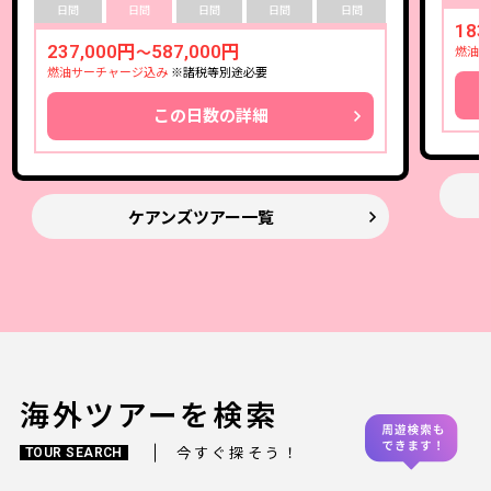
日間
日間
日間
日間
日間
183
237,000円
587,000円
～
燃油サ
燃油サーチャージ込み
※諸税等別途必要
この日数の詳細
ケアンズツアー一覧
海外ツアーを検索
今すぐ探そう！
TOUR SEARCH