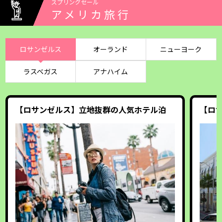
スプリングセール
アメリカ旅行
ロサンゼルス
オーランド
ニューヨーク
ラスベガス
アナハイム
【ロサンゼルス】立地抜群の人気ホテル泊
【ロ