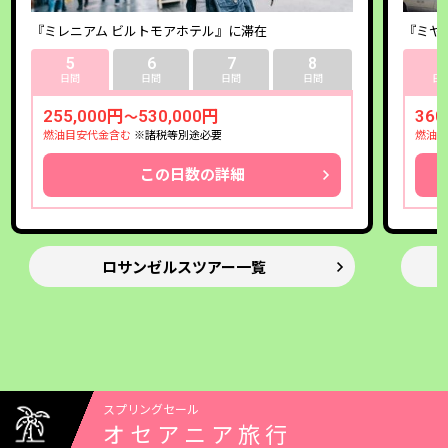
『ミレニアム ビルトモアホテル』に滞在
『ミヤ
5
6
7
8
5
日間
日間
日間
日間
日
255,000円
530,000円
360
～
燃油目安代金含む
※諸税等別途必要
燃油目
この日数の詳細
ロサンゼルスツアー一覧
スプリングセール
オセアニア旅行