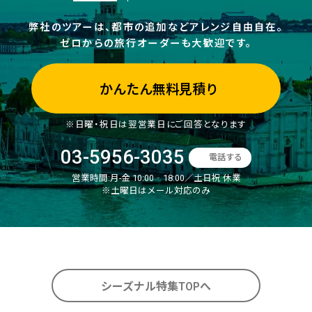
弊社のツアーは、都市の追加などアレンジ自由自在。
ゼロからの旅行オーダーも大歓迎です。
かんたん無料見積り
※日曜・祝日は翌営業日にご回答となります
03-5956-3035
電話する
営業時間:
月-金 10:00‐18:00／土日祝 休業
※土曜日はメール対応のみ
シーズナル特集TOPへ