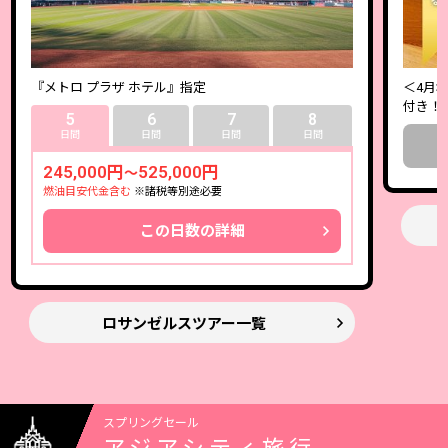
『メトロ プラザ ホテル』指定
＜4月
付き！
5
6
7
8
日間
日間
日間
日間
245,000円
525,000円
～
燃油目安代金含む
※諸税等別途必要
この日数の詳細
ロサンゼルスツアー一覧
スプリングセール