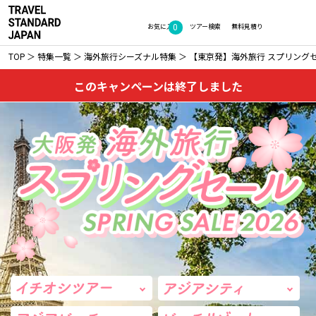
0
お気に入り
ツアー検索
無料見積り
TOP
特集一覧
海外旅行シーズナル特集
【東京発】海外旅行 スプリングセー
このキャンペーンは終了しました