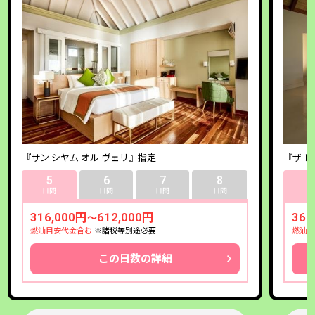
『サン シヤム オル ヴェリ』指定
『ザ 
5
6
7
8
日間
日間
日間
日間
316,000円
612,000円
369
～
燃油目安代金含む
※諸税等別途必要
燃油サ
この日数の詳細