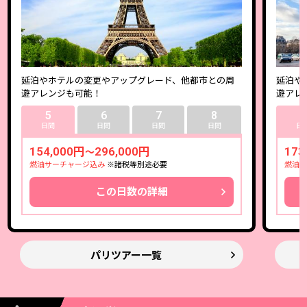
延泊やホテルの変更やアップグレード、他都市との周
延泊や
遊アレンジも可能！
遊アレ
5
6
7
8
5
日間
日間
日間
日間
日
154,000円
296,000円
173
～
燃油サーチャージ込み
※諸税等別途必要
燃油サ
この日数の詳細
パリツアー一覧