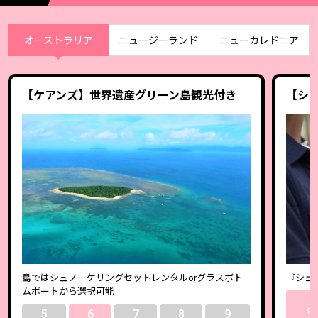
オーストラリア
ニュージーランド
ニューカレドニア
【ケアンズ】世界遺産グリーン島観光付き
【シ
島ではシュノーケリングセットレンタルorグラスボト
『シェ
ムボートから選択可能
5
5
6
7
8
9
日