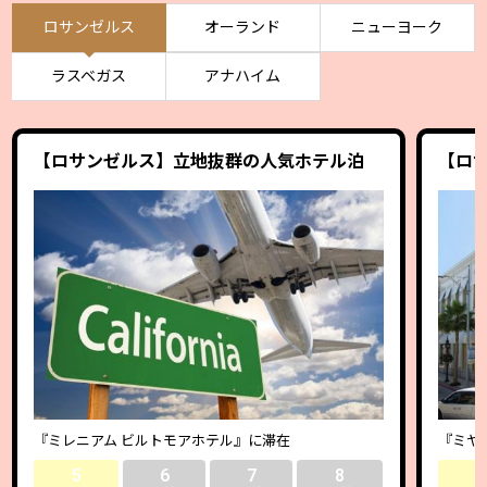
ロサンゼルス
オーランド
ニューヨーク
ラスベガス
アナハイム
【ロサンゼルス】立地抜群の人気ホテル泊
【ロ
『ミレニアム ビルトモアホテル』に滞在
『ミヤ
5
6
7
8
5