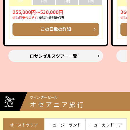
日間
日間
日間
日間
日
255,000円
530,000円
360
～
燃油目安代金含む
※諸税等別途必要
燃油目
この日数の詳細
ロサンゼルスツアー一覧
ウィンターセール
オセアニア旅行
オーストラリア
ニュージーランド
ニューカレドニア