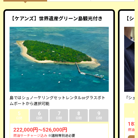
【ケアンズ】世界遺産グリーン島観光付き
【シ
島ではシュノーケリングセットレンタルorグラスボト
『シェ
ムボートから選択可能
5
5
6
7
8
9
日
日間
日間
日間
日間
日間
183
222,000円
526,000円
～
燃油サ
燃油サーチャージ込み
※諸税等別途必要