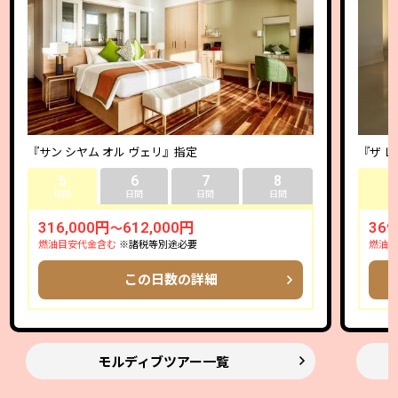
『サン シヤム オル ヴェリ』指定
『ザ 
5
6
7
8
日間
日間
日間
日間
316,000円
612,000円
369
～
燃油目安代金含む
※諸税等別途必要
燃油サ
この日数の詳細
モルディブツアー一覧