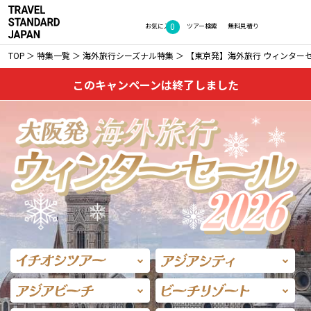
0
お気に入り
ツアー検索
無料見積り
TOP
特集一覧
海外旅行シーズナル特集
【東京発】海外旅行 ウィンターセー
このキャンペーンは終了しました