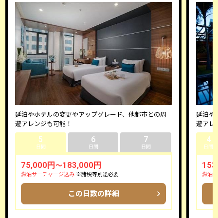
延泊やホテルの変更やアップグレード、他都市との周
延泊や
遊アレンジも可能！
遊アレ
5
6
7
4
日間
日間
日間
日間
75,000円
183,000円
153
～
燃油サーチャージ込み
※諸税等別途必要
燃油サ
この日数の詳細