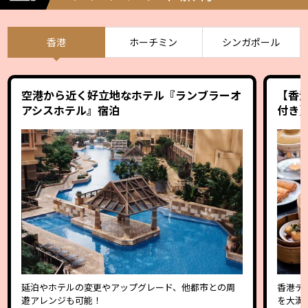
香港
ホーチミン
シンガポール
空港から近く好立地なホテル『ランブラーオ
【香
アシスホテル』宿泊
付き
延泊やホテルの変更やアップグレード、他都市との周
香港デ
遊アレンジも可能！
を大満