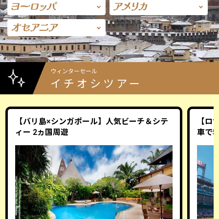
ウィンターセール
イチオシツアー
【バリ島×シンガポール】人気ビーチ＆シテ
【ロ
ィー 2ヵ国周遊
車で