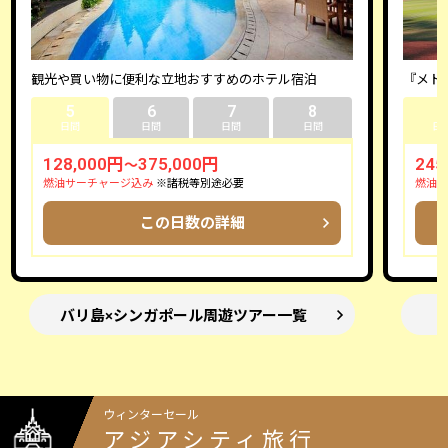
観光や買い物に便利な立地おすすめのホテル宿泊
『メト
5
6
7
8
5
日間
日間
日間
日間
日
128,000円
375,000円
245
～
燃油サーチャージ込み
※諸税等別途必要
燃油目
この日数の詳細
バリ島×シンガポール周遊ツアー一覧
ウィンターセール
アジアシティ旅行