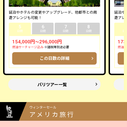
延泊やホテルの変更やアップグレード、他都市との周
延泊や
遊アレンジも可能！
遊アレ
5
6
7
8
5
日間
日間
日間
日間
日
154,000円
296,000円
173
～
燃油サーチャージ込み
※諸税等別途必要
燃油サ
この日数の詳細
パリツアー一覧
ウィンターセール
アメリカ旅行