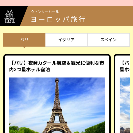
ウィンターセール
ヨーロッパ旅行
パリ
イタリア
スペイン
【パリ】夜発カタール航空＆観光に便利な市
【パ
内3つ星ホテル宿泊
星ホ