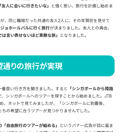
「友人に会いに行きたいな」
と強く思い、旅行を計画し始めま
すが、同じ職場だった共通の友人2人に、その年賀状を見せて
、ジョホールバルに行く旅行
が決まりました。友人との再会、
では言い表せないほど素敵な旅」
となりました。
望通りの旅行が実現
一番良い行き方を聞きました。すると
「シンガポールから陸路
で、シンガポールへのツアーを探すことから始めました。JTB
じめ、ネットで見てみましたが、「シンガポールに到着後、
たちの希望に合うツアーが見つかりませんでした。
の「自由旅行のツアーが組める」
というバナー広告が目に留ま