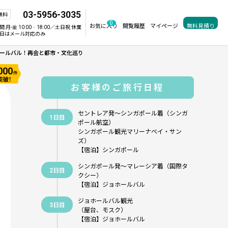
03-5956-3035
無料
0
お気に入り
閲覧履歴
マイページ
無料見積り
間:
月-金 10:00‐18:00／土日祝 休業
日はメール対応のみ
ールバル！再会と都市・文化巡り
,000
件
突破！
お客様のご旅行日程
セントレア発～シンガポール着（シンガ
1日目
ポール航空）
シンガポール観光マリーナベイ・サン
ズ）
【宿泊】シンガポール
シンガポール発～マレーシア着（国際タ
2日目
クシー）
【宿泊】ジョホールバル
ジョホールバル観光
3日目
（屋台、モスク）
【宿泊】ジョホールバル