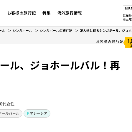
相談
先
お客様の旅行記
特集
海外旅行情報
営業時
※土曜
ール
シンガポール
シンガポールの旅行記
友人達と巡るシンガポール、ジョホ
1
お客様の旅行記
ール、ジョホールバル！再
40代女性
ホールバール
マレーシア