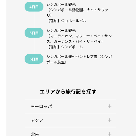
シンガポール観光
4日目
（シンガポール動物園、ナイトサファ
リ）
【宿泊】ジョホールバル
シンガポール観光
5日目
（マーライオン、マリーナ・ベイ・サン
ズ、ガーデンズ・バイ・ザ・ベイ）
【宿泊】シンガポール
シンガポール発～セントレア着（シンガ
6日目
ポール航空）
エリアから旅行記を探す
ヨーロッパ
アジア
北米