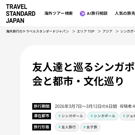
海外ツアー検索
AI旅行相談
人気の旅
海外旅行のトラベルスタンダードジャパン
エリア TOP
アジア
シンガポ
友人達と巡るシンガポ
会と都市・文化巡り
Vol.1329
旅行期間
2026年3月7日〜3月12日の6日間
投稿者
滞在都市
シンガポール
シンガポール
ジョ
旅行形態
友人旅行
女子旅