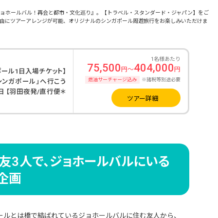
ョホールバル！再会と都市・文化巡り』。【トラベル・スタンダード・ジャパン】をご
由にツアーアレンジが可能、オリジナルのシンガポール周遊旅行をお楽しみいただけま
1名様あたり
75,500
404,000
円～
円
ガポール1日入場チケット】
燃油サーチャージ込み
※諸税等別途必要
シンガポール」へ行こう
日 【羽田夜発/直行便＊
ツアー詳細
友3人で、ジョホールバルにいる
企画
ールとは橋で結ばれているジョホールバルに住む友人から、