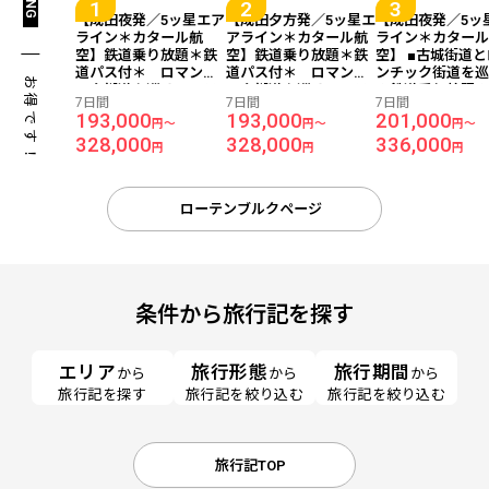
【成田夜発／5ッ星エア
【成田夕方発／5ッ星エ
【成田夜発／5ッ
ライン＊カタール航
アライン＊カタール航
ライン＊カター
空】鉄道乗り放題＊鉄
空】鉄道乗り放題＊鉄
空】 ■古城街道
道パス付＊ ロマンチ
道パス付＊ ロマンチ
ンチック街道を巡
お得です！
ック街道を巡る＜フラ
ック街道を巡る＜フラ
＊鉄道乗り放題
7日間
7日間
7日間
ンクフルト×ローテンブ
ンクフルト×ローテンブ
ーマンレイルパ
193,000
193,000
201,000
円～
円～
円～
ルク×ミュンヘン＞7日
ルク×ミュンヘン＞7日
南ドイツ3都市周
328,000
328,000
336,000
間（価格重視ホテル）
間（価格重視ホテル）
イデルベルク×ロ
円
円
円
ブルク×ミュンヘ
日間（価格重視
ル）
ローテンブルクページ
条件から旅行記を探す
エリア
旅行形態
旅行期間
から
から
から
旅行記を探す
旅行記を絞り込む
旅行記を絞り込む
旅行記TOP