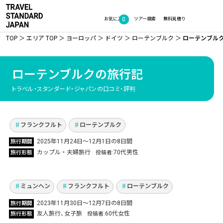
0
お気に入り
ツアー検索
無料見積り
TOP
エリア TOP
ヨーロッパ
ドイツ
ローテンブルク
ローテンブル
ローテンブルクの旅行記
20年通い続けたドイツのクリスマスマーケット
トラベル・スタンダード・ジャパンの口コミ・評判
へ！夫婦で巡る、光あふれる冬の旅
Vol.1344
フランクフルト
ローテンブルク
2025年11月24日〜12月1日の8日間
旅行期間
本場ドイツのクリスマスマーケットへ！ 親友と
カップル・夫婦旅行
70代男性
旅行形態
投稿者
冬のドイツ4都市を堪能した5泊8日の女子旅
Vol.911
ミュンヘン
フランクフルト
ローテンブルク
初ドイツ！ミュンヘンを拠点に周辺都市を訪
2023年11月30日〜12月7日の8日間
旅行期間
問！ノイシュヴァンシュタイン城にニュルンベ
友人旅行
女子旅
60代女性
旅行形態
投稿者