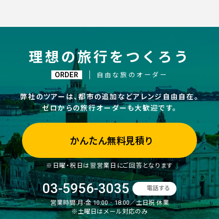
理想の旅行をつくろう
ORDER
自由な旅のオーダー
弊社のツアーは、都市の追加などアレンジ自由自在。
ゼロからの旅行オーダーも大歓迎です。
かんたん無料見積り
※日曜・祝日は翌営業日にご回答となります
03-5956-3035
電話する
営業時間:
月-金 10:00‐18:00／土日祝 休業
※土曜日はメール対応のみ