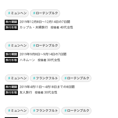
ルク、ローテンブルク
Vol.540
ミュンヘン
ローテンブルク
新婚旅行でもう一度訪れたかったドイツへ！念
2019年12月8日～12月14日の7日間
旅行期間
願のノイシュバンシュタイン城に感動 ミュンヘ
カップル・夫婦旅行
40代女性
旅行形態
投稿者
ン、ローテンブルクを堪能
Vol.434
ミュンヘン
ローテンブルク
2019年9月8日～9月14日の7日間
旅行期間
南ドイツ3都市周遊の女子旅 ドイツビール・グ
ハネムーン
30代女性
旅行形態
投稿者
ルメ・観光三昧！
Vol.273
ミュンヘン
フランクフルト
ローテンブルク
2019年4月11日～4月18日までの8日間
旅行期間
念願のクリスマスマーケット 自分たちの力で9
友人旅行
30代女性
旅行形態
投稿者
つも巡り予想以上に大満喫のドイツ旅行！
Vol.200
ミュンヘン
フランクフルト
ローテンブルク