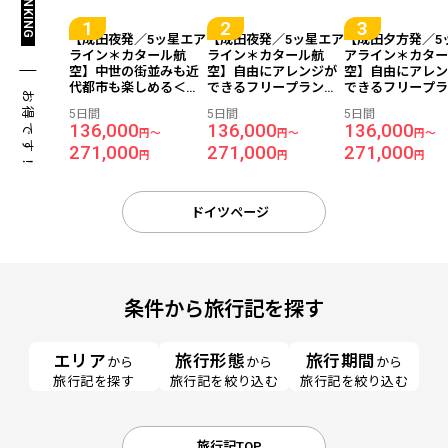
【成田夜発／5ッ星エア
【成田夜発／5ッ星エア
【成田夕方発／5
ライン＊カタール航
ライン＊カタール航
アライン＊カタ
空】中世の街並みも近
空】自由にアレンジが
空】自由にアレ
代都市も楽しめる＜フ
できるフリープラン◆
できるフリープ
お得です！
ランクフルト＞フリー
ドイツの首都を訪れよ
ドイツの首都を
5日間
5日間
5日間
プランで自在にアレン
う＜ベルリン＞5日間
う＜ベルリン＞5
136,000
136,000
136,000
円～
円～
円～
ジ 5日間（価格重視ホ
（価格重視ホテル利
（価格重視ホテ
271,000
271,000
271,000
テル）
用）
用）
円
円
円
ドイツページ
条件から旅行記を探す
エリア
旅行形態
旅行期間
から
から
から
旅行記を探す
旅行記を絞り込む
旅行記を絞り込む
旅行記TOP