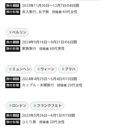
2023年11月30日〜12月7日の8日間
旅行期間
ベルリンでワーキングホリデー中の娘と再会！
友人旅行
女子旅
60代女性
旅行形態
投稿者
初めてのヨーロッパ旅行を家族3人で満喫
Vol.870
ベルリン
ディズニー映画ゆかりの地を巡るミュンヘン、
2024年9月16日〜9月21日の6日間
旅行期間
プラハ、ウィーン旅行記！憧れの世界観に浸っ
家族旅行
60代男性
旅行形態
投稿者
たヨーロッパ3ヵ国周遊の旅
Vol.864
ミュンヘン
ウィーン
プラハ
ロンドン&フランクフルトに滞在し、アイゼナ
2024年4月25日〜5月4日の10日間
旅行期間
ハにも出かけたひとり旅！芸術・グルメ、人々
カップル・夫婦旅行
20代女性
旅行形態
投稿者
との出会いを満喫！
Vol.846
ロンドン
フランクフルト
2023年5月26日〜6月1日の7日間
旅行期間
ひとり旅
20代女性
旅行形態
投稿者