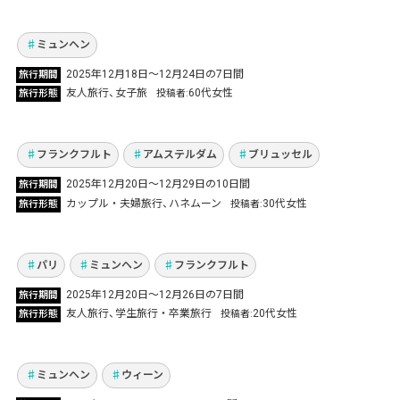
タイン城にも感動した7日間の旅
Vol.1311
ミュンヘン
憧れのオランダと本場のクリスマスマーケット
2025年12月18日〜12月24日の7日間
旅行期間
を満喫！3ヵ国を巡る夫婦のこだわりハネムー
友人旅行
女子旅
60代女性
旅行形態
投稿者
ン
Vol.1307
フランクフルト
アムステルダム
ブリュッセル
卒業旅行でミュンヘン、フランクフルト、パリ
2025年12月20日〜12月29日の10日間
旅行期間
の3都市へ！ 念願のクリスマスマーケットとデ
カップル・夫婦旅行
ハネムーン
30代女性
旅行形態
投稿者
ィズニーランドを満喫した7日間の旅
Vol.1300
パリ
ミュンヘン
フランクフルト
2025年12月20日〜12月26日の7日間
旅行期間
ウィーン＆ミュンヘン！母娘で巡るヨーロッパ
友人旅行
学生旅行・卒業旅行
20代女性
旅行形態
投稿者
2ヵ国周遊旅
Vol.1299
ミュンヘン
ウィーン