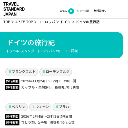
0
お気に入り
ツアー検索
無料見積り
TOP
エリア TOP
ヨーロッパ
ドイツ
ドイツの旅行記
ドイツの旅行記
20年通い続けたドイツのクリスマスマーケット
トラベル・スタンダード・ジャパンの口コミ・評判
へ！夫婦で巡る、光あふれる冬の旅
Vol.1344
フランクフルト
ローテンブルク
2025年11月24日〜12月1日の8日間
旅行期間
ウィーン、プラハ、ベルリンひとり旅！勉強中
カップル・夫婦旅行
70代男性
旅行形態
投稿者
の独語試し＆異文化体験の旅
Vol.1316
ベルリン
ウィーン
プラハ
ドイツのミュンヘンでクリスマスマーケット巡
2026年2月4日～2月12日の9日間
旅行期間
りへ！ 物語の世界のようなノイシュヴァンシュ
ひとり旅
女子旅
10代女性
旅行形態
投稿者