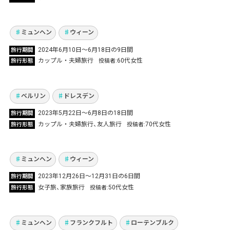
した
Vol.1039
ミュンヘン
ウィーン
2024年6月10日〜6月18日の9日間
旅行期間
カップル・夫婦旅行
60代女性
旅行形態
投稿者
作曲家バッハの足跡を追う旅ドイツ各地を周遊
Vol.975
ベルリン
ドレスデン
音楽の都ウィーン＆クラフトマン魂が根付くミ
2023年5月22日～6月8日の18日間
旅行期間
ュンヘンの2カ国周遊！母＆娘の3人で一生の思
カップル・夫婦旅行
友人旅行
70代女性
旅行形態
投稿者
い出ができました
Vol.934
ミュンヘン
ウィーン
2023年12月26日～12月31日の6日間
旅行期間
本場ドイツのクリスマスマーケットへ！ 親友と
女子旅
家族旅行
50代女性
旅行形態
投稿者
冬のドイツ4都市を堪能した5泊8日の女子旅
Vol.911
ミュンヘン
フランクフルト
ローテンブルク