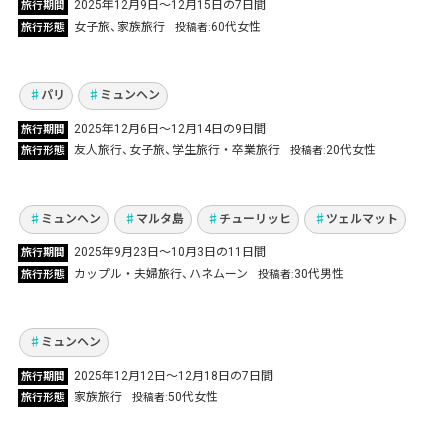
2025年12月9日〜12月15日の7日間
旅行期間
卒業旅行を兼ねてパリ＆ミュンヘンへ！念願の
女子旅
家族旅行
60代女性
旅行形態
投稿者
本場ドイツのクリスマスマーケットを堪能
Vol.1298
パリ
ミュンヘン
マルタ、スイス、ドイツの3ヵ国を自由に巡
2025年12月6日〜12月14日の9日間
旅行期間
る、オーダーメイドで実現した理想のヨーロッ
友人旅行
女子旅
学生旅行・卒業旅行
20代女性
旅行形態
投稿者
パ旅
Vol.1280
ミュンヘン
マルタ島
チューリッヒ
ツェルマット
2025年9月23日～10月3日の11日間
旅行期間
ドイツ・チェコを巡る家族旅！クリスマスと歴
カップル・夫婦旅行
ハネムーン
30代男性
旅行形態
投稿者
史探訪
Vol.1264
ミュンヘン
2025年12月12日〜12月18日の7日間
旅行期間
ヨーロッパ5都市！各都市の裁判所巡りと観光
家族旅行
50代女性
旅行形態
投稿者
を満喫した16日間の旅へ！