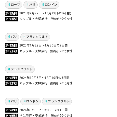
Vol.1241
ローマ
パリ
ロンドン
ドイツ＆フランス2か国周遊！フランクフルト
2025年9月29日〜10月13日の16日間
旅行期間
拠点にフュッセンとケルンも観光！食にこだわ
カップル・夫婦旅行
40代女性
旅行形態
投稿者
ったパリではミシュラン「Restaurant Kei」堪
能！
Vol.
パリ
フランクフルト
夫婦でフランクフルト＆ニュルンベルグのクリ
2025年1月22日～1月30日の9日間
旅行期間
スマスマーケットに参加！冬の行事は大盛り上
カップル・夫婦旅行
20代女性
旅行形態
投稿者
がり！念願の鳩時計も購入し大満足！
Vol.1151
フランクフルト
大学院の卒業旅行でヨーロッパ3か国周遊！日
2024年12月5日～12月10日の6日間
旅行期間
本と違う街並み＆文化から感動をもらった最高
カップル・夫婦旅行
70代男性
旅行形態
投稿者
の旅！
Vol.1110
パリ
ロンドン
フランクフルト
海外旅行再開・第一弾はウィーン、ミュンヘン
2024年9月9日～9月19日の11日間
旅行期間
へ！ 夫婦で歴史的建造物と文化を堪能してきま
学生旅行・卒業旅行
20代男性
旅行形態
投稿者