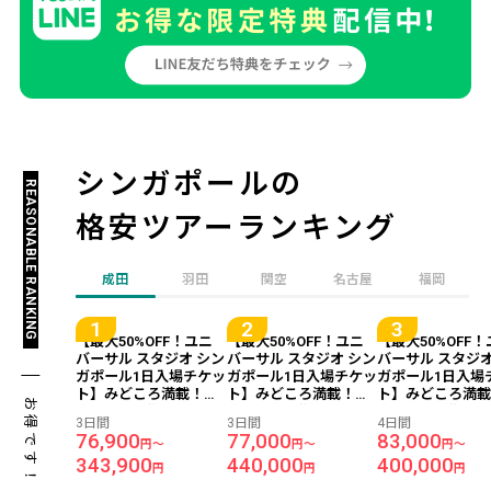
シンガポールの
REASONABLE RANKING
格安ツアーランキング
成田
羽田
関空
名古屋
福岡
【最大50%OFF！ユニ
【最大50%OFF！ユニ
【最大50%OFF
バーサル スタジオ シン
バーサル スタジオ シン
バーサル スタジオ
ガポール1日入場チケッ
ガポール1日入場チケッ
ガポール1日入場
ト】みどころ満載！東
ト】みどころ満載！東
ト】みどころ満
お得です！
南アジア屈指の近代都
南アジア屈指の近代都
南アジア屈指の
3日間
3日間
4日間
市「シンガポール」へ
市「シンガポール」へ
市「シンガポー
76,900
77,000
83,000
円～
円～
円～
行こう♪『ホテル81デ
行こう♪『ホテル81デ
行こう♪『ホテル
343,900
440,000
400,000
ィクソン』同等ホテル
ィクソン』同等ホテル
ィクソン』同等
円
円
円
宿泊 2泊3日 【成田昼
宿泊 2泊3日 【成田夜
宿泊 3泊4日 【成