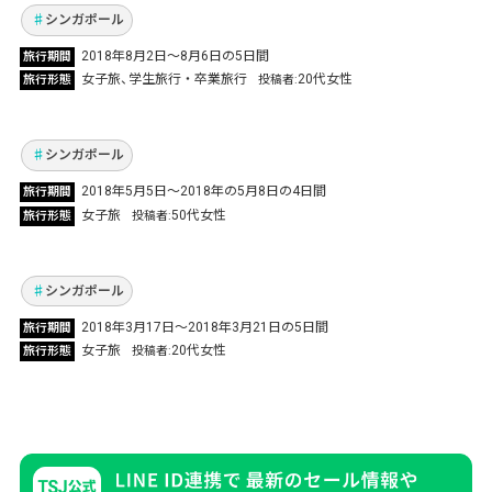
Vol.78
シンガポール
2018年8月2日～8月6日の5日間
旅行期間
仲良しの友達とシンガポール旅行 キャーキャー
女子旅
学生旅行・卒業旅行
20代女性
旅行形態
投稿者
騒いで大満足
Vol.46
シンガポール
2018年5月5日〜2018年の5月8日の4日間
旅行期間
いつも日本で遊ぶ友人とのシンガポール旅行！
女子旅
50代女性
旅行形態
投稿者
趣味も合い満喫しました！
Vol.31
シンガポール
2018年3月17日〜2018年3月21日の5日間
旅行期間
女子旅
20代女性
旅行形態
投稿者