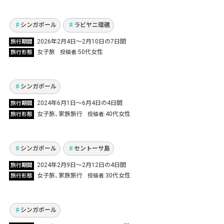
と都市を満喫する7日間
Vol.1320
シンガポール
ラビヤニ環礁
2026年2月4日〜2月10日の7日間
旅行期間
親子３世代 毎年恒例の女子旅！今年はマーライ
女子旅
50代女性
旅行形態
投稿者
オンを見にシンガポールへ
Vol.1075
シンガポール
3姉妹で初めてのシンガポール2泊4日の旅!USS
2024年6月1日〜6月4日の4日間
旅行期間
をメインにショッピングにグルメと思う存分満
女子旅
家族旅行
40代女性
旅行形態
投稿者
喫！
Vol.966
シンガポール
セントーサ島
マリーナベイサンズ・グルメ・観光・ビーチ・
2024年2月9日〜2月12日の4日間
旅行期間
買い物！想像以上に最高だったシンガポール女
女子旅
家族旅行
30代女性
旅行形態
投稿者
子旅
Vol.449
シンガポール