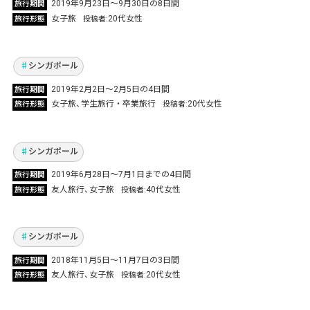
2019年9月23日～9月30日の8日間
旅行期間
可愛いをいっぱい詰め込んだ3泊4日間！女子旅
女子旅
20代女性
旅行形態
投稿者
＆卒業旅行 in シンガポール
Vol.344
シンガポール
2019年2月2日～2月5日の4日間
旅行期間
学生時代の友人と「マリーナベイサンズ」に滞
女子旅
学生旅行・卒業旅行
20代女性
旅行形態
投稿者
在 往復ビジネスクラスでシンガポールへ！
Vol.341
シンガポール
2019年6月28日～7月1日までの4日間
旅行期間
旅行で病気が治った!?短期間でも充実した内容
友人旅行
女子旅
40代女性
旅行形態
投稿者
シンガポール女子2人旅！
Vol.167
シンガポール
2018年11⽉5⽇～11⽉7⽇の3日間
旅行期間
卒業旅行でシンガポールへ！食べ歩き・夜景・
友人旅行
女子旅
20代女性
旅行形態
投稿者
ビーチ！たっぷり詰め込んだ満足旅