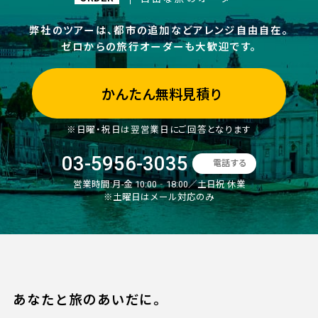
弊社のツアーは、都市の追加などアレンジ自由自在。
ゼロからの旅行オーダーも大歓迎です。
かんたん無料見積り
※日曜・祝日は翌営業日にご回答となります
03-5956-3035
電話する
営業時間:
月-金 10:00‐18:00／土日祝 休業
※土曜日はメール対応のみ
あなたと旅のあいだに。