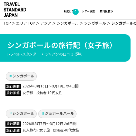
0
お気に入り
ツアー検索
無料見積り
TOP
エリア TOP
アジア
シンガポール
シンガポール
シンガポール
シンガポールの旅行記
（女子旅）
初めてのシンガポール女子旅！安心満喫4日間
トラベル・スタンダード・ジャパンの口コミ・評判
の思い出
Vol.1332
シンガポール
2026年3月16日〜3月19日の4日間
旅行期間
友人達と巡るシンガポール、ジョホールバル！
女子旅
10代女性
旅行形態
投稿者
再会と都市・文化巡り
Vol.1329
シンガポール
ジョホールバール
2026年3月7日〜3月12日の6日間
旅行期間
モルディブとシンガポールへ！憧れのリゾート
友人旅行
女子旅
40代女性
旅行形態
投稿者