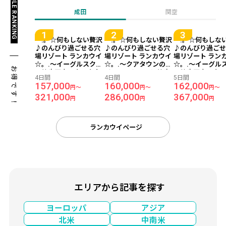
REASONABLE RANKING
成田
関空
～.。☆何もしない贅沢
～.。☆何もしない贅沢
～.。☆何もしな
♪のんびり過ごせる穴
♪のんびり過ごせる穴
♪のんびり過ご
場リゾート ランカウイ
場リゾート ランカウイ
場リゾート ラン
☆。.～イーグルスクエ
☆。.～クアタウンのナ
☆。.～イーグル
お得です！
ア徒歩圏内！クアタウ
イトマーケットに徒歩
ア徒歩圏内！ク
4日間
4日間
5日間
ンでリーズナブルに滞
圏内♪4ッ星ホテル『ベ
ンでリーズナブ
157,000
160,000
162,000
円～
円～
円～
在『ランカウイ シービ
イビュー ホテル ランカ
在『ランカウイ 
321,000
286,000
367,000
ュー ホテル』宿泊≪成
ウイ』宿泊≪成田発/マ
ュー ホテル』宿
円
円
円
田発/マレーシア航空利
レーシア航空利用 2泊4
田発/マレーシア
用 2泊4日間/朝食付き
日間/朝食付き≫
用 3泊5日間/朝
≫
≫
ランカウイページ
エリアから記事を探す
ヨーロッパ
アジア
北米
中南米