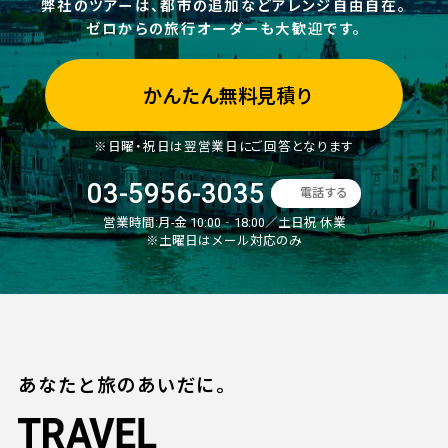
弊社のツアーは、都市の追加などアレンジ自由自在。
ゼロからの旅行オーダーも大歓迎です。
かんたん無料見積り
※日曜・祝日は翌営業日にご回答となります
03-5956-3035
電話する
営業時間:
月-金 10:00‐18:00／土日祝 休業
※土曜日はメール対応のみ
あなたと旅のあいだに。