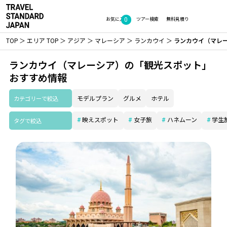
0
お気に入り
ツアー検索
無料見積り
TOP
エリア TOP
アジア
マレーシア
ランカウイ
ランカウイ（マレ
ランカウイ（マレーシア）の「観光スポット」
おすすめ情報
カテゴリーで絞込
モデルプラン
グルメ
ホテル
映えスポット
女子旅
ハネムーン
学生
タグで絞込