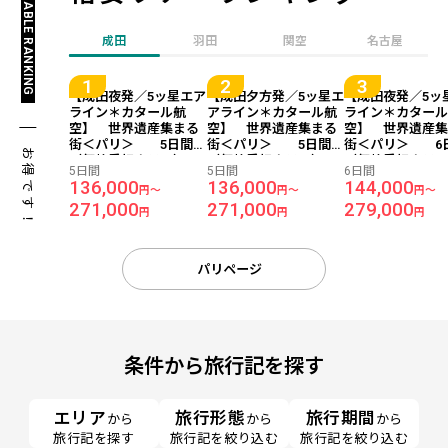
REASONABLE RANKING
成田
羽田
関空
名古屋
【成田夜発／5ッ星エア
【成田夕方発／5ッ星エ
【成田夜発／5ッ
ライン＊カタール航
アライン＊カタール航
ライン＊カター
空】 世界遺産集まる
空】 世界遺産集まる
空】 世界遺産
街＜パリ＞ 5日間
街＜パリ＞ 5日間
街＜パリ＞ 6
お得です！
（価格重視ホテル）
（価格重視ホテル）
（価格重視ホテ
5日間
5日間
6日間
136,000
136,000
144,000
円～
円～
円～
271,000
271,000
279,000
円
円
円
パリページ
条件から旅行記を探す
エリア
旅行形態
旅行期間
から
から
から
旅行記を探す
旅行記を絞り込む
旅行記を絞り込む