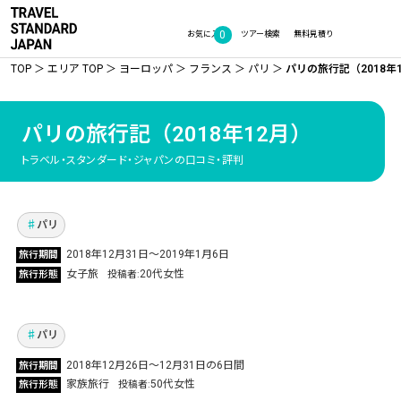
0
お気に入り
ツアー検索
無料見積り
TOP
エリア TOP
ヨーロッパ
フランス
パリ
パリの旅行記（2018年
パリの旅行記
（2018年12月）
親友と2人女子旅！約束していたフランス旅行
トラベル・スタンダード・ジャパンの口コミ・評判
で最高の年越し
Vol.218
パリ
息子の就職祝いを込めた親子旅行 行き先は私の
2018年12月31日～2019年1月6日
旅行期間
大好きな「パリ」楽しい思い出ばかりの最高の
女子旅
20代女性
旅行形態
投稿者
旅！
Vol.191
パリ
2018年12月26日～12月31日の6日間
旅行期間
恒例の年1回夫婦で海外旅行 クリスマスシーズ
家族旅行
50代女性
旅行形態
投稿者