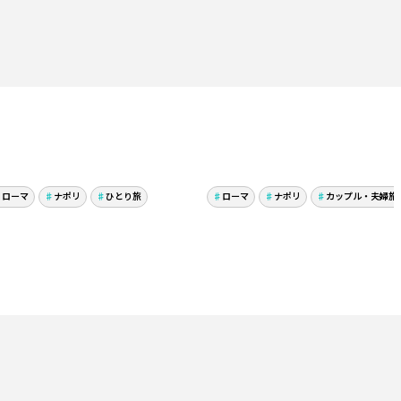
憧れのポンペイ＆想像を
Qスイートで快適な空
超えるローマの遺跡！魅
旅！ナポリ＆ローマ2
ローマ
パリ
ナポリ
家族旅行
ひとり旅
ローマ
ナポリ
カップル・夫婦旅
力溢れるイタリア2都市
市で美食・遺跡・建築
に終始感激！
楽しみました！