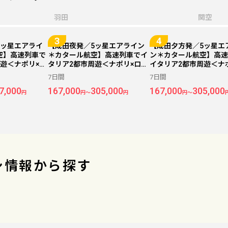
羽田
関空
5ッ星エアライ
【成田夜発／5ッ星エアライン
【成田夕方発／5ッ星エ
空】高速列車で
＊カタール航空】高速列車でイ
ン＊カタール航空】高速
遊＜ナポリ×ロ
タリア2都市周遊＜ナポリ×ロー
イタリア2都市周遊＜ナ
価格重視ホテル
マ＞7日間（価格重視ホテル利
ーマ＞7日間（価格重視
7日間
7日間
用）
利用）
7,000
167,000
305,000
167,000
305,000
円
円～
円
円～
シ情報から探す