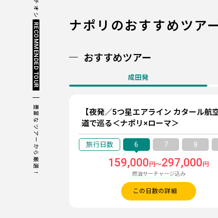
今のイチオシをチェック！
ナポリの
おすすめツア
RECOMMENDED TOUR
おすすめツアー
成田発
豊富なツアーから厳選！
【夜発／5つ星エアライン カタール航
道で巡る＜ナポリ×ローマ＞
6
7
8
159,000
297,000
円～
円
燃油サーチャージ込み
この日数の詳細