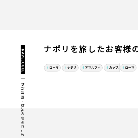
ナポリを旅した
お客様
TRAVELOGUE
冬のイタリア周遊9日間
芸術
｜ナポリ・アマルフィ・
イタ
ローマ
ナポリ
アマルフィ
カップル・夫婦旅行
ローマ
ローマで味わう海と遺跡
と音楽
旅行計画・観光の参考にしよう！