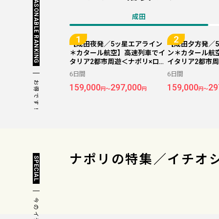
REASONABLE RANKING
成田
【成田夜発／5ッ星エアライン
【成田夕方発／
＊カタール航空】高速列車でイ
ン＊カタール航
タリア2都市周遊＜ナポリ×ロー
イタリア2都市周
マ＞6日間（価格重視ホテル利
ーマ＞6日間（
6日間
6日間
用）
利用）
お得です！
159,000
297,000
159,000
29
円～
円
円～
ナポリの
特集／イチオ
SPECIAL