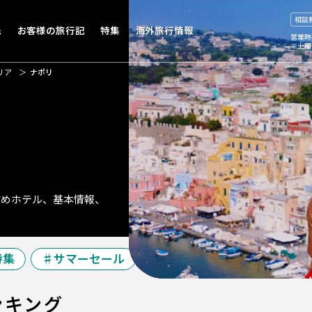
相談
先
お客様の旅行記
特集
海外旅行情報
営業時
※土曜
リア
ナポリ
すめホテル、基本情報、
集
サマーセール
夏休み特集
シルバーウ
ンキング