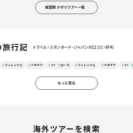
成田発 ナポリツアー一覧
の旅行記
トラベル・スタンダード・ジャパンの口コミ・評判
と街歩きを楽しむ、
イタリア&パリ、ジョジ
リア周遊
ョ聖地巡礼の旅 母息子
フィレンツェ
ベネチア
ナポリ
ローマ
家族旅行
フィレンツェ
ベネチア
ナポリ
旅行 22日間
もっと見る
海外ツアーを検索