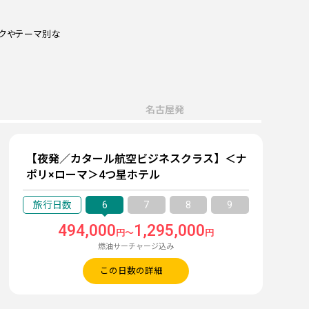
クやテーマ別な
名古屋発
【夜発／カタール航空ビジネスクラス】＜ナ
ポリ×ローマ＞4つ星ホテル
6
7
8
9
494,000
1,295,000
円～
円
燃油サーチャージ込み
この日数の詳細