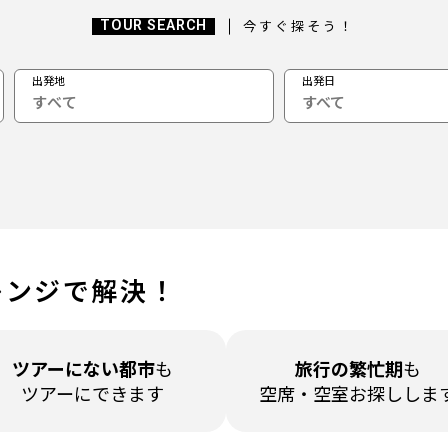
TOUR SEARCH
今すぐ探そう！
出発地
出発日
すべて
レンジで解決！
ツアーに
ない都市
も
旅行の繁忙期
も
ツアーにできます
空席・空室
お探ししま