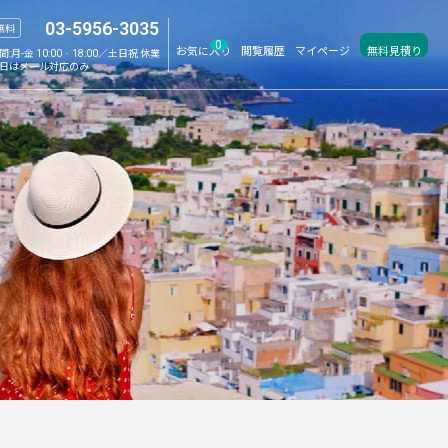
03-5956-3035
無料
0
お気に入り
閲覧履歴
マイページ
無料見積り
間:
月-金 10:00‐18:00／土日祝 休業
日はメール対応のみ
ィーク特集
学生旅行特集
サマーセール