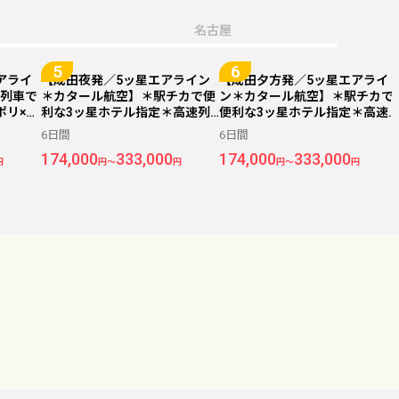
名古屋
アライ
【成田夜発／5ッ星エアライン
【成田夕方発／5ッ星エアライ
列車で
＊カタール航空】＊駅チカで便
ン＊カタール航空】＊駅チカで
ポリ×ロ
利な3ッ星ホテル指定＊高速列
便利な3ッ星ホテル指定＊高速
ホテル
車でイタリア2都市周遊＜ナポ
列車でイタリア2都市周遊＜ナ
6日間
6日間
リ×ローマ＞6日間
ポリ×ローマ＞6日間
174,000
333,000
174,000
333,000
円
円～
円
円～
円