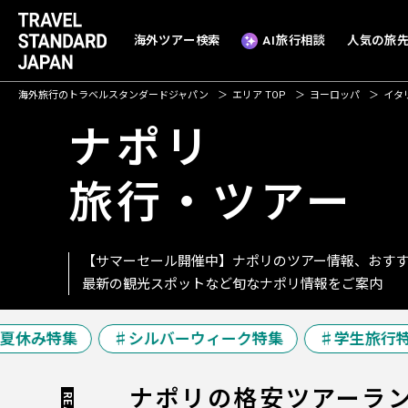
海外ツアー検索
AI旅行相談
人気の旅
海外旅行のトラベルスタンダードジャパン
エリア TOP
ヨーロッパ
イタ
ナポリ
旅行・ツアー
【サマーセール開催中】ナポリのツアー情報、おす
最新の観光スポットなど旬なナポリ情報をご案内
休み特集
シルバーウィーク特集
学生旅行特
ナポリの
格安ツアーラ