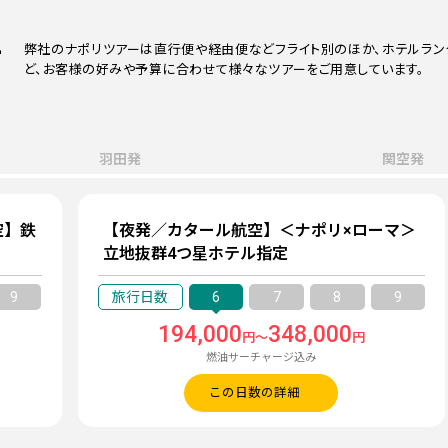
ー
弊社のナポリツアーは直行便や経由便などフライト別のほか、ホテルラン
ど、お客様の好みや予算に合わせて様々なツアーをご用意しています。
羽田発
関空発
空】鉄
【夜発／カタール航空】＜ナポリ×ローマ＞
立地抜群4つ星ホテル指定
9
6
7
8
9
194,000
348,000
円～
円
燃油サーチャージ込み
この日数の詳細