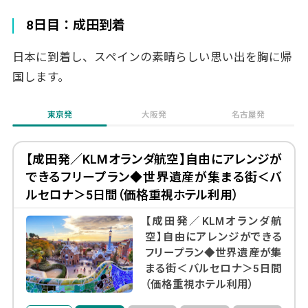
8日目：成田到着
日本に到着し、スペインの素晴らしい思い出を胸に帰
国します。
東京発
大阪発
名古屋発
【成田発／KLMオランダ航空】自由にアレンジが
できるフリープラン◆世界遺産が集まる街＜バ
ルセロナ＞5日間（価格重視ホテル利用）
【成田発／KLMオランダ航
空】自由にアレンジができる
フリープラン◆世界遺産が集
まる街＜バルセロナ＞5日間
（価格重視ホテル利用）