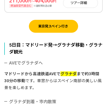
211,000
404,000
円～
円
ツアー詳細
燃油目安代金含む
※諸税等別途必要
東京発スペイン行き
5日目：マドリード発→グラナダ移動・グラナ
ダ観光
AVEでグラナダへ
マドリードから高速鉄道AVEで
グラナダ
まで約3時間
30分の移動
です。車窓からはスペイン南部の美しい風
景を楽しめます。
グラナダ到着・市内散策