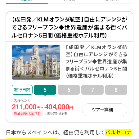
【成田発／KLMオランダ航空】自由にアレンジが
できるフリープラン◆世界遺産が集まる街＜バ
ルセロナ＞5日間（価格重視ホテル利用）
【成田発／KLMオランダ航
空】自由にアレンジができる
フリープラン◆世界遺産が集
まる街＜バルセロナ＞5日間
（価格重視ホテル利用）
5
6
7
8
1名様あたり
211,000
404,000
円～
円
ツアー詳細
燃油目安代金含む
※諸税等別途必要
日本からスペインへは、経由便を利用して
バルセロナ