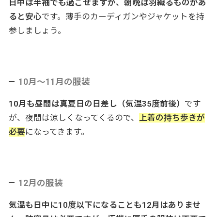
日中は半袖でも過ごせますが、朝晩は羽織るものがあ
た。
ると安心
です。薄手のカーディガンやジャケットを持
限られた時間でもバルセロナの魅力を存分に味わえるプラン
参しましょう。
ばかりですので、旅の予定づくりの参考にしてください。
10月～11月の服装
10月も昼間は真夏日の日差し（気温35度前後）
です
が、夜間は涼しくなってくるので、
上着の持ち歩きが
必要
になってきます。
12月の服装
気温も日中に10度以下になることも12月はありませ