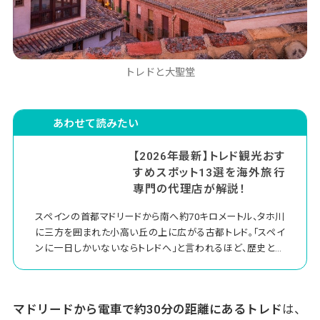
トレドと大聖堂
あわせて読みたい
【2026年最新】トレド観光おす
すめスポット13選を海外旅行
専門の代理店が解説！
スペインの首都マドリードから南へ約70キロメートル、タホ川
に三方を囲まれた小高い丘の上に広がる古都トレド。「スペイ
ンに一日しかいないならトレドへ」と言われるほど、歴史と文
化が凝縮された街です。
1986年にユネスコ世界遺産に登録されており、キリスト教・イ
マドリードから電車で約30分の距離にあるトレド
は、
スラム教・ユダヤ教の三つの文化が共存した「三文化の都市」