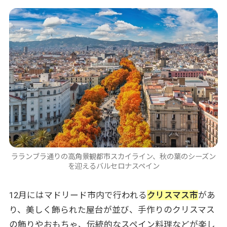
交通手段とアクセス
実際のお客様体験談：スペイン3都市周遊の魅
力
スペイン旅行を成功させるための準備
必要な持ち物
旅行前の準備チェックリスト
スペイン旅行費用の目安
7泊8日のモデル予算
費用を抑えるポイント
スペイン旅行におすすめの理由
ラランブラ通りの高角景観都市スカイライン、秋の葉のシーズン
を迎えるバルセロナスペイン
世界遺産の宝庫
多様な文化体験
12月にはマドリード市内で行われる
クリスマス市
があ
美食の国
り、美しく飾られた屋台が並び、手作りのクリスマス
まとめ：スペイン旅行はトラベル・スタンダー
の飾りやおもちゃ、伝統的なスペイン料理などが楽し