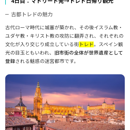
4日目：マドリード発→トレド日帰り観光
古都トレドの魅力
古代ローマ時代に城塞が築かれ、その後イスラム教・
ユダヤ教・キリスト教の攻防に翻弄され、それぞれの
文化が入り交じり成立している街
トレド
。スペイン観
光の目玉ともいわれ、
旧市街の全体が世界遺産として
登録
される魅惑の迷宮都市です。