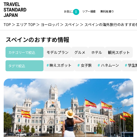
0
お気に入り
ツアー検索
無料見積り
TOP
エリア TOP
ヨーロッパ
スペイン
スペインの海外旅行のおすすめ
スペインのおすすめ情報
カテゴリーで絞込
モデルプラン
グルメ
ホテル
観光スポット
映えスポット
女子旅
ハネムーン
学生
タグで絞込