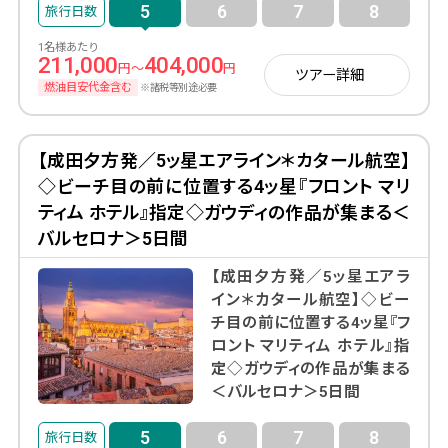
5
6
7
8
1名様あたり
211,000
404,000
円～
円
ツアー詳細
燃油目安代金含む
※諸税等別途必要
【成田夕方発／5ッ星エアライン＊カタール航空】
◇ビーチ目の前に位置する4ッ星『フロント マリ
ティム ホテル』指定◇ガウディの作品が集まる＜
バルセロナ＞5日間
【成田夕方発／5ッ星エアラ
イン＊カタール航空】◇ビー
チ目の前に位置する4ッ星『フ
ロント マリティム ホテル』指
定◇ガウディの作品が集まる
＜バルセロナ＞5日間
5
6
7
8