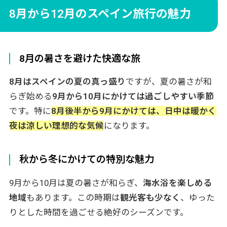
2日目：バルセロナ市内観光
8月から12月のスペイン旅行の魅力
3日目：バルセロナ発→マドリード移動・
マドリード観光
8月の暑さを避けた快適な旅
4日目：マドリード発→トレド日帰り観光
5日目：マドリード発→グラナダ移動・グ
8月はスペインの夏の真っ盛り
ですが、夏の暑さが和
ラナダ観光
らぎ始める
9月から10月にかけては過ごしやすい季節
6日目：グラナダ観光（アルハンブラ宮
です。特に
8月後半から9月にかけては、日中は暖かく
殿）
夜は涼しい理想的な気候
になります。
7日目：グラナダ発→マドリード経由→帰
国
秋から冬にかけての特別な魅力
8日目：成田到着
9月から10月は夏の暑さが和らぎ、
海水浴を楽しめる
スペイン観光で知っておきたいポイント
地域
もあります。この時期は
観光客も少なく
、ゆった
観光スポットの事前予約の重要性
りとした時間を過ごせる絶好のシーズンです。
スペインの食文化を楽しむ