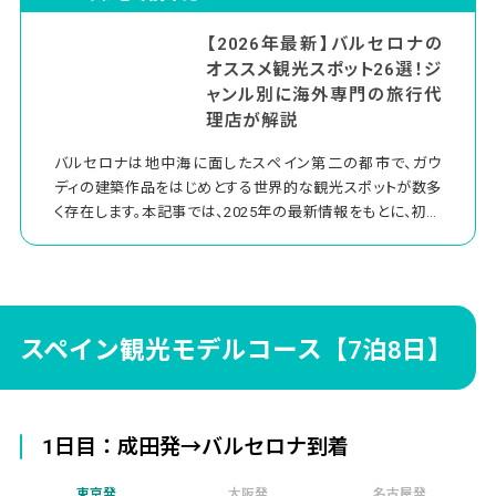
【2026年最新】バルセロナの
オススメ観光スポット26選！ジ
ャンル別に海外専門の旅行代
理店が解説
バルセロナは地中海に面したスペイン第二の都市で、ガウ
ディの建築作品をはじめとする世界的な観光スポットが数多
く存在します。本記事では、2025年の最新情報をもとに、初め
てスペイン旅行を計画される方におすすめのバルセロナ観光
スポット16選をご紹介します。8月から12月にかけて訪れる方
にとって特に魅力的な時期の情報も含めて、詳しく解説して
いきます。
スペイン観光モデルコース【7泊8日】
1日目：成田発→バルセロナ到着
東京発
大阪発
名古屋発