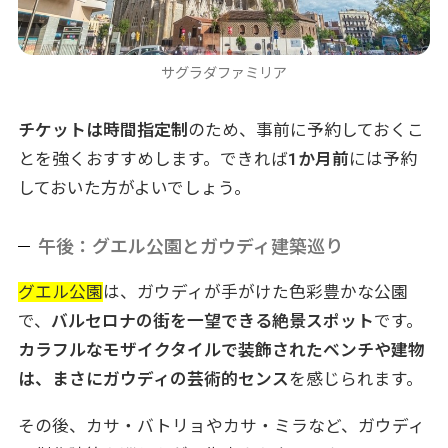
サグラダファミリア
チケットは時間指定制
のため、事前に予約しておくこ
とを強くおすすめします。できれば
1か月前
には予約
しておいた方がよいでしょう。
午後：グエル公園とガウディ建築巡り
グエル公園
は、ガウディが手がけた色彩豊かな公園
で、
バルセロナの街を一望できる絶景スポット
です。
カラフルなモザイクタイルで装飾されたベンチや建物
は、まさにガウディの芸術的センス
を感じられます。
その後、カサ・バトリョやカサ・ミラなど、ガウディ