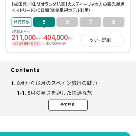
【成田発／KLMオランダ航空】カスティーリャ地方の観光拠点
＜マドリード＞5日間（価格重視ホテル利用）
5
6
7
8
1名様あたり
211,000
404,000
円～
円
ツアー詳細
燃油目安代金含む
※諸税等別途必要
Contents
8月から12月のスペイン旅行の魅力
8月の暑さを避けた快適な旅
秋から冬にかけての特別な魅力
全て見る
時期別の服装と持ち物
スペイン観光モデルコース【7泊8日】
1日目：成田発→バルセロナ到着