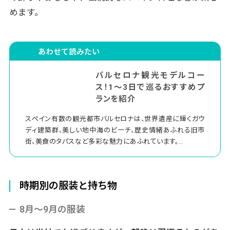
ド・ジャパンで
めます。
当社のスペインツアーはアレンジ自由自在！
あわせて読みたい
バルセロナ観光モデルコー
ス！1〜3日で巡るおすすめプ
ランを紹介
スペイン有数の観光都市バルセロナは、世界遺産に輝くガウ
ディ建築群、美しい地中海のビーチ、歴史情緒あふれる旧市
街、美食のタパスなど多彩な魅力にあふれています。
見どころが多いためバルセロナの観光モデルコースを事前に
考えておくと、効率よく回れて安心です。
時期別の服装と持ち物
この記事では、滞在日数別に半日から最大4日間のモデルプ
8月～9月の服装
ランをご紹介します。初めての方でも迷わず名所を巡れるよ
う、定番スポットや移動のコツ、ツアー活用術も織り交ぜまし