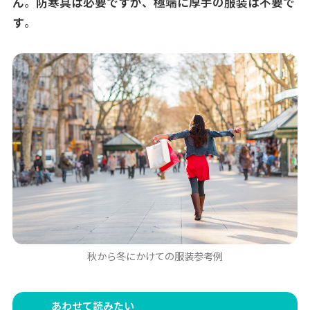
ん
。
防寒具は必要ですが、極端に厚手の服装は不要で
す
。
秋から冬にかけての服装参考例
あわせて読みたい