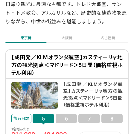
として世界的に知られています。
日帰り観光に最適な古都です。トレド大聖堂、サン
ト・トメ教会、アルカサルなど、歴史的な建造物を巡
マドリードから日帰りでもアクセスできる立地ながら、見どこ
りながら、中世の街並みを堪能しましょう。
ろは一日では回りきれないほど豊富です。この記事では、トラ
ベル・スタンダード・ジャパンが厳選したトレドのおすすめ観
光スポットと、旅行前に知っておきたい基本情報をまとめてお
東京発
大阪発
名古屋発
届けします。
※本記事の料金は2026年5月時点のレート（1 EUR＝約184
【成田発／KLMオランダ航空】カスティーリャ地
円）で換算しています。現地通貨（EUR）は（）内に併記していま
方の観光拠点＜マドリード＞5日間（価格重視ホ
す。
テル利用）
【成田発／KLMオランダ航
空】カスティーリャ地方の観
光拠点＜マドリード＞5日間
（価格重視ホテル利用）
5
6
7
8
1名様あたり