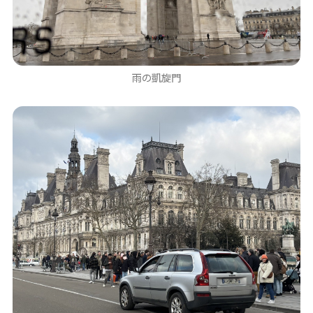
雨の凱旋門