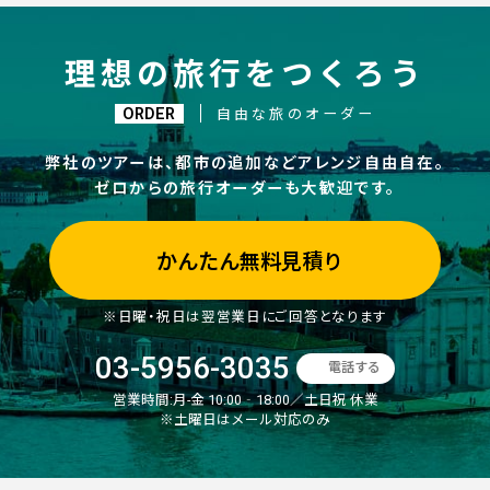
理想の旅行をつくろう
ORDER
自由な旅のオーダー
弊社のツアーは、都市の追加などアレンジ自由自在。
ゼロからの旅行オーダーも大歓迎です。
かんたん無料見積り
※日曜・祝日は翌営業日にご回答となります
03-5956-3035
電話する
営業時間:
月-金 10:00‐18:00／土日祝 休業
※土曜日はメール対応のみ