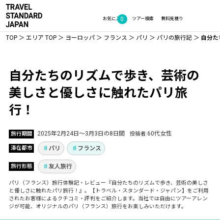
0
お気に入り
ツアー検索
無料見積り
TOP
エリア TOP
ヨーロッパ
フランス
パリ
パリの旅行記
自分た
Vol.1195
自分たちのリズムで歩き、芸術の
美しさと優しさに触れたパリ旅
行！
2025年2月24日〜3月3日の8日間
60代女性
旅行期間
投稿者
パリ
フランス
滞在都市
友人旅行
旅行形態
パリ（フランス）旅行体験記・レビュー『自分たちのリズムで歩き、芸術の美しさ
と優しさに触れたパリ旅行！』。【トラベル・スタンダード・ジャパン】をご利用
されたお客様によるクチコミ・評判をご紹介します。当社では自由にツアーアレン
ジが可能、オリジナルのパリ（フランス）旅行をお楽しみいただけます。