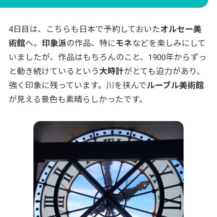
4日目は、こちらも日本で予約しておいた
オルセー美
術館
へ。
印象派
の作品、特に
モネ
などを楽しみにして
いましたが、作品はもちろんのこと、1900年からずっ
と動き続けているという
大時計
がとても迫力があり、
強く印象に残っています。川を挟んで
ルーブル美術館
が見える景色も素晴らしかったです。