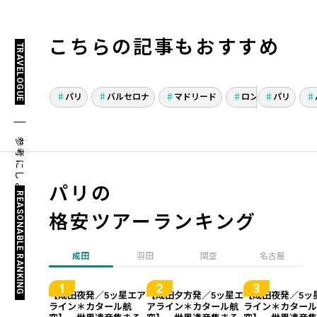
こちらの記事もおすすめ
TRAVELOGUE
4都市周遊「ロンドン・
スペイ
パリ・バルセロナ・マド
ギリス
パリ
バルセロナ
マドリード
ロンドン
パリ
友人
リード」思いっきり楽し
感動の
んだヨーロッパ女子4人
っぷり
参考にしよう！
旅
パリの
REASONABLE RANKING
格安ツアーランキング
成田
羽田
関空
名古屋
【成田夜発／5ッ星エア
【成田夕方発／5ッ星エ
【成田夜発／5ッ
ライン＊カタール航
アライン＊カタール航
ライン＊カター