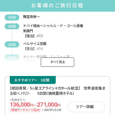
お客様のご旅行日程
関空夜発〜
1日目
ドバイ経由〜シャルル・ド・ゴール昼着
2日目
凱旋門
【宿泊】パリ
ベルサイユ宮殿
3日目
【宿泊】パリ
オルセー美術館、エッフェル塔
4日目
【宿泊】パリ
すべて見る
ルーブル美術館
5日目
【宿泊】パリ
おすすめツアー
5日間
クリニャンクール蚤の市、サクレクール寺院、ノートルダ
6日目
ム大聖堂
【成田夜発／5ッ星エアライン＊カタール航空】 世界遺産集ま
【宿泊】パリ
る街＜パリ＞ 5日間（価格重視ホテル）
1名様あたり
シャルル・ド・ゴール午後発〜ドバイ経由
7日目
136,000
271,000
円～
円
ツアー詳細
〜関空夕方着（エミレーツ航空）
燃油サーチャージ込み
※諸税等別途必要
8日目