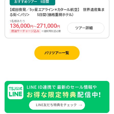
おすすめツアー
5日間
【成田夜発／5ッ星エアライン＊カタール航空】 世界遺産集ま
る街＜パリ＞ 5日間（価格重視ホテル）
1名様あたり
136,000
271,000
円～
円
ツアー詳細
燃油サーチャージ込み
※諸税等別途必要
パリツアー一覧