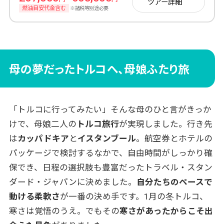
ツアー詳細
宮殿、アヤソフィア、トプカプ宮殿、リュステム・パシ
燃油目安代金含む
※諸税等別途必要
ャ・ジャミ、イェニ・モスク）
【宿泊】イスタンブール
イスタンブール観光（新市街エリア）
7日目
イスタンブール発～
【宿泊】機内
母の夢だったトルコへ、母娘ふたり旅
関空着（ターキッシュ・エアラインズ）
8日目
「トルコに行ってみたい」そんな母のひと言がきっか
けで、母娘二人の
トルコ旅行
が実現しました。行き先
は
カッパドキア
と
イスタンブール
。航空券とホテルの
パッケージで検討するなかで、自由時間がしっかり確
保でき、日程の選択肢も豊富だったトラベル・スタン
ダード・ジャパンに決めました。
自分たちのペースで
動ける柔軟さ
が一番の決め手です。1月の冬トルコ、
寒さは覚悟のうえ。でもその
寒さがあったからこそ出