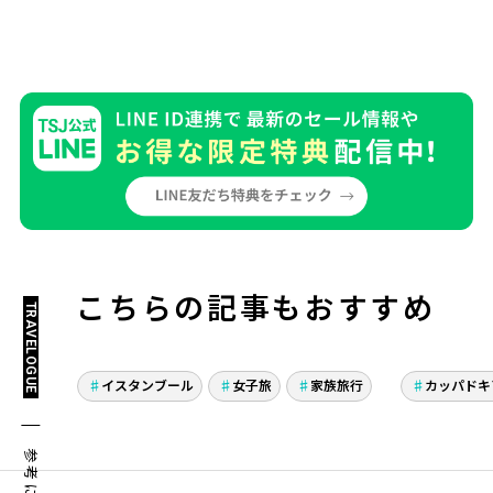
こちらの記事もおすすめ
TRAVELOGUE
大学卒業の娘と母娘２人
夢のト
旅 ３泊５日イスタンブ
日間 
イスタンブール
女子旅
家族旅行
カッパドキ
ール旅行
スタン