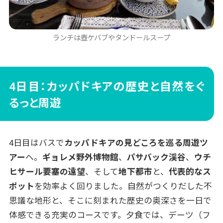
ランチは壺ケバブやタンドールスープ
4日目：カッパドキアの歴史と自然をぐ
るっと周遊
4日目はバスで
カッパドキアの見どころを巡る周遊ツ
アー
へ。
ギョレメ野外博物館
、
パサバック渓谷
、
ウチ
ヒサール要塞の遠望
、そして
地下都市
と、
代表的なス
ポット
を効率よく回りました。自然がつくりだした不
思議な地形と、そこに刻まれた歴史の奥深さを一日で
体感できる充実のコースです。夕食では、デーツ（フ