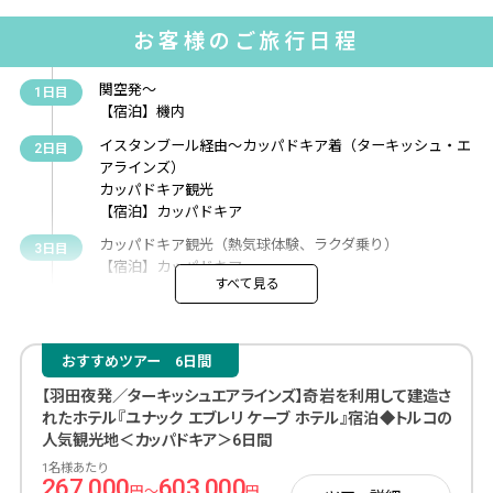
お客様のご旅行日程
関空発～
1日目
【宿泊】機内
イスタンブール経由～カッパドキア着（ターキッシュ・エ
2日目
アラインズ）
カッパドキア観光
【宿泊】カッパドキア
カッパドキア観光（熱気球体験、ラクダ乗り）
3日目
【宿泊】カッパドキア
すべて見る
カッパドキア周遊ツアー（ギョレメ野外博物館、パサバッ
4日目
ク渓谷、ウチヒサール要塞の遠望、地下都市）
【宿泊】カッパドキア
おすすめツアー
6日間
カッパドキア発～イスタンブール着（ターキッシュ・エア
5日目
【羽田夜発／ターキッシュエアラインズ】奇岩を利用して建造さ
ラインズ）
れたホテル『ユナック エブレリ ケーブ ホテル』宿泊◆トルコの
イスタンブール観光（グランドバザール）
人気観光地＜カッパドキア＞6日間
【宿泊】イスタンブール
1名様あたり
イスタンブール観光（スルタンアフメット・モスク、地下
267,000
603,000
6日目
円～
円