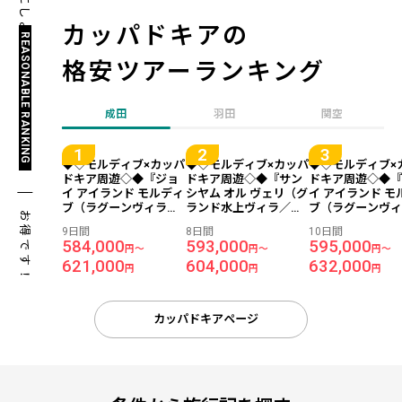
参考にしよう！
カッパドキアの
REASONABLE RANKING
格安ツアーランキング
成田
羽田
関空
◆◇モルディブ×カッパ
◆◇モルディブ×カッパ
◆◇モルディブ×
ドキア周遊◇◆『ジョ
ドキア周遊◇◆『サン
ドキア周遊◇◆
イ アイランド モルディ
シヤム オル ヴェリ（グ
イ アイランド モ
ブ（ラグーンヴィラ／
ランド水上ヴィラ／オ
ブ（ラグーンヴ
お得です！
オールインクルーシ
ールインクルーシ
オールインクル
9日間
8日間
10日間
ブ）』＆『ギョレメ イ
ブ）』＆『ギョレメ イ
ブ）』＆『ギョレ
584,000
593,000
595,000
円～
円～
円～
ン ホテル』に滞在 成田
ン ホテル』に滞在 成田
ン ホテル』に滞在
621,000
604,000
632,000
発着 ターキッシュエア
発着 ターキッシュエア
発着 ターキッシ
円
円
円
ラインズ利用 9日間
ラインズ利用 8日間
ラインズ利用 10
カッパドキアページ