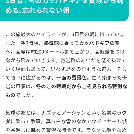
3日目：雪のカッパドキアを気球から眺
める、忘れられない朝
この旅最大のハイライトが、3日目の朝に待っていま
した。朝7時頃、
熱気球
に乗って
カッパドキアの空
へ。高度は約200メートルまで上がり、高低差をつけ
ながら飛んでいきます。奇岩群のあいだを低く抜けて
いく場面もあって、思わず息をのむような迫力。そし
て眼下に広がるのは、
一面の雪景色
。白く染まった奇
岩の風景は、
冬のこの時期だからこそ見られる特別な
もの
でした。
気球のあとは、ナズラとアージャンという名前の
ラク
ダ
に乗って散策。真っ白な雪のなかでウチヒサール城
を谷越しに眺める贅沢な時間です。ラクダに顔をなめ