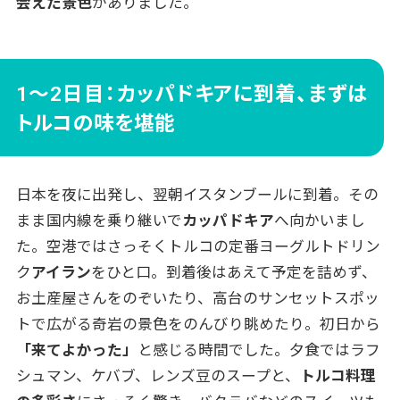
会えた景色
がありました。
1～2日目：カッパドキアに到着、まずは
トルコの味を堪能
日本を夜に出発し、翌朝イスタンブールに到着。その
まま国内線を乗り継いで
カッパドキア
へ向かいまし
た。空港ではさっそくトルコの定番ヨーグルトドリン
ク
アイラン
をひと口。到着後はあえて予定を詰めず、
お土産屋さんをのぞいたり、高台のサンセットスポッ
トで広がる奇岩の景色をのんびり眺めたり。初日から
「来てよかった」
と感じる時間でした。夕食ではラフ
シュマン、ケバブ、レンズ豆のスープと、
トルコ料理