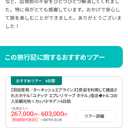
など、出発前の不安をひとつひとつ解消してくれまし
た。特に母がとても感謝しています。おかげで安心し
て旅を楽しむことができました。ありがとうございま
した！
この旅行記に関するおすすめツアー
おすすめツアー
6日間
【羽田夜発／ターキッシュエアラインズ】奇岩を利用して建造さ
れたホテル『ユナック エブレリ ケーブ ホテル』宿泊◆トルコの
人気観光地＜カッパドキア＞6日間
1名様あたり
267,000
603,000
円～
円
ツアー詳細
燃油目安代金含む
※諸税等別途必要