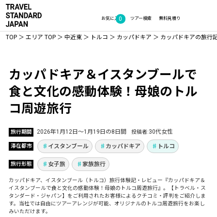
0
お気に入り
ツアー検索
無料見積り
TOP
エリア TOP
中近東
トルコ
カッパドキア
カッパドキアの旅行
Vol.1339
カッパドキア＆イスタンブールで
食と文化の感動体験！母娘のトル
コ周遊旅行
2026年1月12日〜1月19日の8日間
30代女性
旅行期間
投稿者
イスタンブール
カッパドキア
トルコ
滞在都市
女子旅
家族旅行
旅行形態
カッパドキア、イスタンブール（トルコ）旅行体験記・レビュー『カッパドキア＆
イスタンブールで食と文化の感動体験！母娘のトルコ周遊旅行』。【トラベル・ス
タンダード・ジャパン】をご利用されたお客様によるクチコミ・評判をご紹介しま
す。当社では自由にツアーアレンジが可能、オリジナルのトルコ周遊旅行をお楽し
みいただけます。