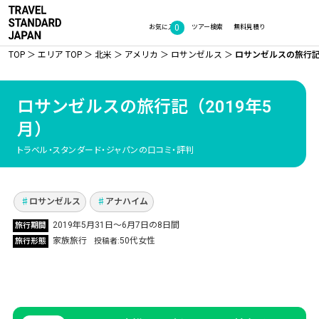
0
お気に入り
ツアー検索
無料見積り
TOP
エリア TOP
北米
アメリカ
ロサンゼルス
ロサンゼルスの旅行記（
ロサンゼルスの旅行記
（2019年5
月）
メジャーリーグファンの息子と一緒に 本場ロサ
トラベル・スタンダード・ジャパンの口コミ・評判
ンゼルス／アナハイムで5試合観戦！
Vol.342
ロサンゼルス
アナハイム
2019年5月31日〜6月7日の8日間
旅行期間
家族旅行
50代女性
旅行形態
投稿者