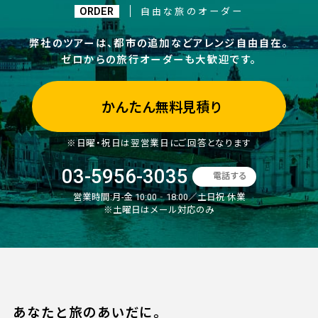
ORDER
自由な旅のオーダー
弊社のツアーは、都市の追加などアレンジ自由自在。
ゼロからの旅行オーダーも大歓迎です。
かんたん無料見積り
※日曜・祝日は翌営業日にご回答となります
03-5956-3035
電話する
営業時間:
月-金 10:00‐18:00／土日祝 休業
※土曜日はメール対応のみ
あなたと旅のあいだに。