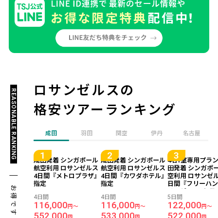
ロサンゼルスの
REASONABLE RANKING
格安ツアーランキング
成田
羽田
関空
伊丹
名古屋
成田発着 シンガポール
成田発着 シンガポール
4名1室専用プラ
航空利用 ロサンゼルス
航空利用 ロサンゼルス
田発着 シンガポ
4日間『メトロプラザ』
4日間『カワダホテル』
空利用 ロサンゼル
指定
指定
日間『フリーハン
お得です！
サンゼルス／2段
4日間
4日間
5日間
が2つあるお部屋
116,000
116,000
122,000
円～
円～
円～
552,000
533,000
522,000
円
円
円