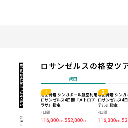
ロサンゼルスの
格安ツ
REASONABLE RANKING
成田
成田発着 シンガポール航空利用
成田発着 シン
ロサンゼルス4日間『メトロプ
ロサンゼルス4
ラザ』指定
テル』指定
4日間
4日間
お得です！
116,000
552,000
116,000
53
円～
円
円～