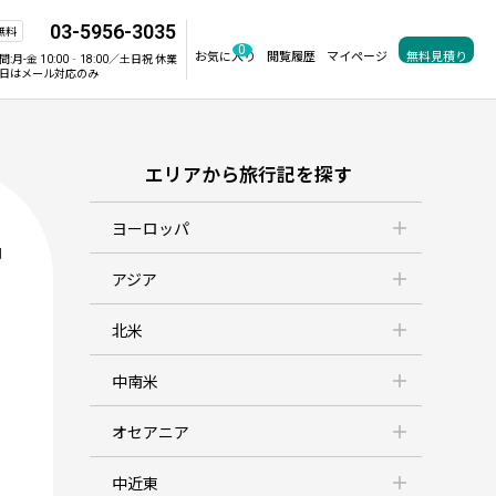
03-5956-3035
無料
0
お気に入り
閲覧履歴
マイページ
無料見積り
間:
月-金 10:00‐18:00／土日祝 休業
日はメール対応のみ
エリアから旅行記を探す
ヨーロッパ
判
アジア
北米
中南米
オセアニア
中近東