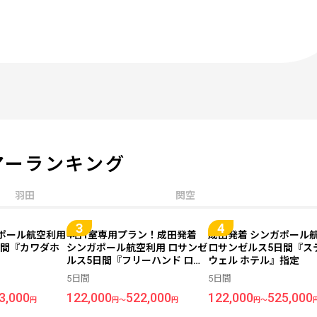
アーランキング
羽田
関空
ガポール航空利用
4名1室専用プラン！成田発着
成田発着 シンガポール
日間『カワダホ
シンガポール航空利用 ロサンゼ
ロサンゼルス5日間『ス
ルス5日間『フリーハンド ロサ
ウェル ホテル』指定
ンゼルス／2段ベッドが2つある
5日間
5日間
お部屋』指定
3,000
122,000
522,000
122,000
525,000
円
円～
円
円～