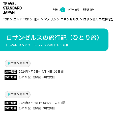
0
お気に入り
ツアー検索
無料見積り
TOP
エリア TOP
北米
アメリカ
ロサンゼルス
ロサンゼルスの旅行
ロサンゼルスの旅行記
（ひとり旅）
MLB＆NBA観戦で日本人選手大活躍！ ハリウ
ッド＆ユニバーサルスタジオハリウッド スポー
トラベル・スタンダード・ジャパンの口コミ・評判
ツ観戦以外も充実したロサンゼルス4泊！
Vol.1015
ロサンゼルス
大谷選手の連続HRで大興奮＆ゴルフやステー
2024年4月9日～4月14日の6日間
旅行期間
キも堪能！リベンジの野球観戦ロサンゼルスひ
ひとり旅
60代女性
旅行形態
投稿者
とり旅
Vol.892
ロサンゼルス
2024年6月20日〜6月27日の8日間
旅行期間
ひとり旅
70代男性
旅行形態
投稿者