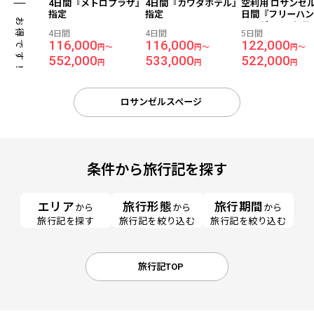
4日間『メトロプラザ』
4日間『カワダホテル』
空利用 ロサンゼル
指定
指定
日間『フリーハン
お得です！
サンゼルス／2段
4日間
4日間
5日間
が2つあるお部屋
116,000
116,000
122,000
円～
円～
円～
552,000
533,000
522,000
円
円
円
ロサンゼルスページ
条件から旅行記を探す
エリア
旅行形態
旅行期間
から
から
から
旅行記を探す
旅行記を絞り込む
旅行記を絞り込む
旅行記TOP