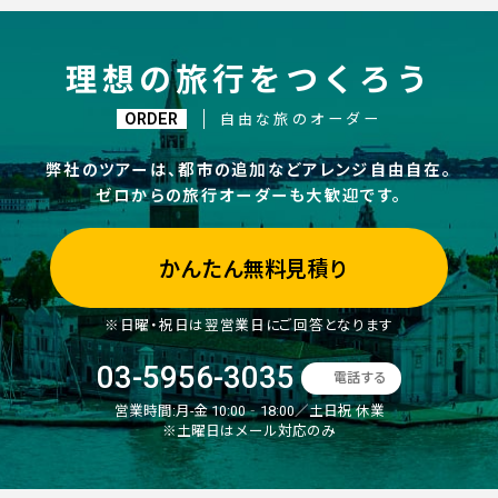
理想の旅行をつくろう
ORDER
自由な旅のオーダー
弊社のツアーは、都市の追加などアレンジ自由自在。
ゼロからの旅行オーダーも大歓迎です。
かんたん無料見積り
※日曜・祝日は翌営業日にご回答となります
03-5956-3035
電話する
営業時間:
月-金 10:00‐18:00／土日祝 休業
※土曜日はメール対応のみ