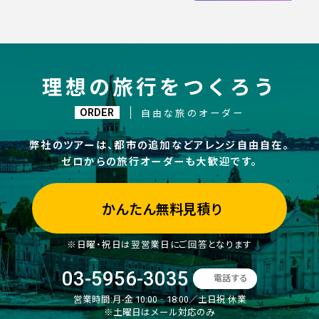
理想の旅行をつくろう
ORDER
自由な旅のオーダー
弊社のツアーは、都市の追加などアレンジ自由自在。
ゼロからの旅行オーダーも大歓迎です。
かんたん無料見積り
※日曜・祝日は翌営業日にご回答となります
03-5956-3035
電話する
営業時間:
月-金 10:00‐18:00／土日祝 休業
※土曜日はメール対応のみ