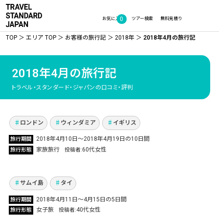
0
お気に入り
ツアー検索
無料見積り
TOP
エリア TOP
お客様の旅行記
2018年
2018年4月の旅行記
2018年4月の旅行記
現地在住の娘と一緒にロンドン＆湖水地方を堪
トラベル・スタンダード・ジャパンの口コミ・評判
能しました！
Vol.43
ロンドン
ウィンダミア
イギリス
2018年4月10日〜2018年4月19日の10日間
旅行期間
タイの水かけ祭りソンクラーン参加にサムイ島
家族旅行
60代女性
旅行形態
投稿者
へ！前回を上回る楽しさでした！
Vol.40
サムイ島
タイ
2018年4月11日～4月15日の5日間
旅行期間
女子旅
40代女性
旅行形態
投稿者