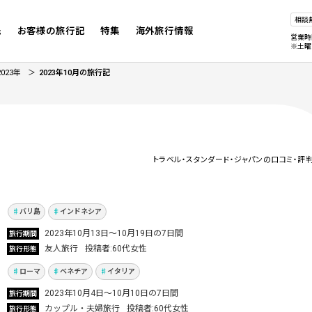
相談
先
お客様の旅行記
特集
海外旅行情報
営業時
※土曜
2023年
2023年10月の旅行記
トラベル・スタンダード・ジャパンの口コミ・評
5年ぶりに大好きなバリ島で最高の休暇を過ご
した5泊7日！まるで“里帰り”した気分♪
Vol.886
バリ島
インドネシア
ローマとベネチア2都市周遊！気ままに街歩き
2023年10月13日～10月19日の7日間
旅行期間
を満喫したイタリア夫婦旅行
友人旅行
投稿者
60代女性
旅行形態
Vol.873
ローマ
ベネチア
イタリア
念願の新婚旅行はヨーロッパへ！ バルセロナ、
2023年10月4日〜10月10日の7日間
旅行期間
ベネチア、ローマ3都市周遊
カップル・夫婦旅行
投稿者
60代女性
旅行形態