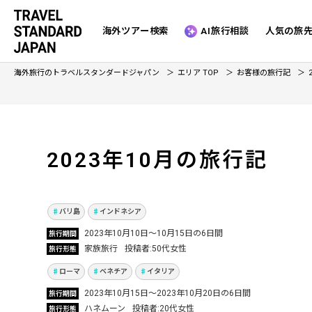
海外ツアー検索
AI旅行相談
人気の旅
海外旅行のトラベルスタンダードジャパン
エリア TOP
お客様の旅行記
2023年10月の旅行記
グルメ・買い物・遺跡巡りととても充実したバ
リ4泊6日の旅！
Vol.956
以前から行ってみたかったイタリアへ！グルメ
バリ島
インドネシア
と列車移動を楽しんだベネチア＆ローマ3泊6日
2023年10月10日～10月15日の6日間
旅行期間
のハネムーン
家族旅行
投稿者
50代女性
旅行形態
Vol.880
ローマ
ベネチア
イタリア
英語学習と友達に会うため「セブ島」へ 先生と
2023年10月15日～2023年10月20日の6日間
旅行期間
買い物＆観光しながら英会話の習得！
ハネムーン
投稿者
20代女性
旅行形態