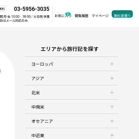
03-5956-3035
無料
0
お気に入り
閲覧履歴
マイページ
無料見積り
間:
月-金 10:00‐18:00／土日祝 休業
日はメール対応のみ
エリアから旅行記を探す
ヨーロッパ
判
アジア
北米
中南米
オセアニア
中近東