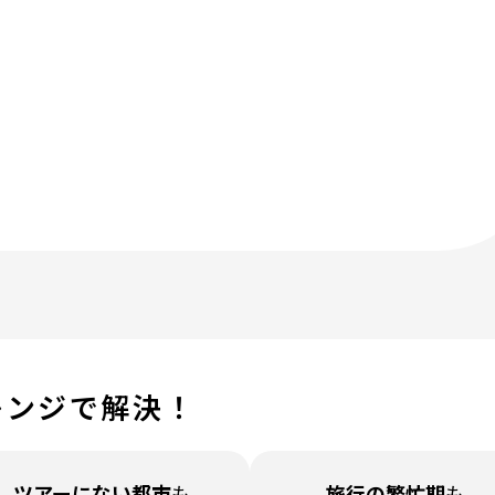
レンジで解決！
ツアーに
ない都市
も
旅行の繁忙期
も