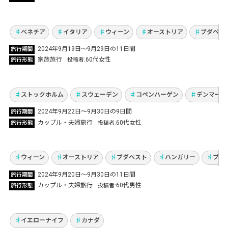
絵になる素敵な街＆2度目のベネチア！
Vol.1108
ベネチア
イタリア
ウィーン
オーストリア
ブダペス
美術館、教会、街歩き…夫婦で楽しむ北欧の
2024年9月19日～9月29日の11日間
旅行期間
秋！コペンハーゲンとストックホルムで日常の
家族旅行
60代女性
旅行形態
投稿者
一部のような旅
Vol.1107
ストックホルム
スウェーデン
コペンハーゲン
デンマーク
秋の中欧ブダペスト・ウィーン・プラハ3都市
2024年9月22日〜9月30日の9日間
旅行期間
を列車で周遊＆カタール航空ビジネスクラスで
カップル・夫婦旅行
60代女性
旅行形態
投稿者
快適なフライト！
Vol.1106
ウィーン
オーストリア
ブダペスト
ハンガリー
プラ
2024年9月20日～9月30日の11日間
旅行期間
最高レベルのオーロラを観測！カナダ・イエロ
カップル・夫婦旅行
60代男性
旅行形態
投稿者
ーナイフで夏のオーロラと紅葉を満喫
Vol.1105
イエローナイフ
カナダ