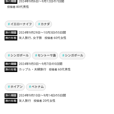
オーロラを見に行く夢を叶えにイエローナイフ
2024年9月6日〜9月12日の7日間
旅行期間
へ 空から降り注ぐオーロラに感動！一生の思い
80代男性
投稿者
出に
Vol.1176
イエローナイフ
カナダ
「インフィニティ・プール」でゆったりと寛
2024年9月29日〜10月3日の5日間
旅行期間
ぐ！退職と再就職の間に、夫婦で楽しむシンガ
友人旅行
女子旅
60代女性
旅行形態
投稿者
ポール旅行
Vol.1126
シンガポール
セントーサ島
シンガポール
2024年9月3日〜9月7日の5日間
旅行期間
グルメに美しい街並み…卒業旅行でベトナムを
カップル・夫婦旅行
60代男性
旅行形態
投稿者
堪能！ホイアン＆ダナン３泊5日の女子旅
Vol.1115
ホイアン
ベトナム
お世話になった友人にシンガポール旅行をプレ
2024年9月10日〜9月14日の5日間
旅行期間
ゼント！念願のマリーナベイサンズにも泊まれ
友人旅行
20代女性
旅行形態
投稿者
て大満足！