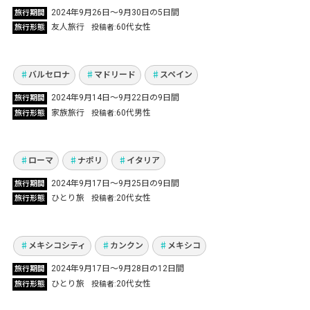
2024年9月26日〜9月30日の5日間
旅行期間
退職祝いに家族でスペイン旅行！個人旅行なら
友人旅行
60代女性
旅行形態
投稿者
ではの自由気ままな旅を満喫
Vol.1104
バルセロナ
マドリード
スペイン
2024年9月14日〜9月22日の9日間
旅行期間
憧れのポンペイ＆想像を超えるローマの遺跡！
家族旅行
60代男性
旅行形態
投稿者
魅力溢れるイタリア2都市に終始感激！
Vol.1103
ローマ
ナポリ
イタリア
2024年9月17日～9月25日の9日間
旅行期間
映画をきっかけに長年憧れ続けたメキシコへ！
ひとり旅
20代女性
旅行形態
投稿者
「好き」をたっぷり詰め込んだひとり旅
Vol.1102
メキシコシティ
カンクン
メキシコ
2024年9月17日〜9月28日の12日間
旅行期間
ひとり旅
20代女性
旅行形態
投稿者