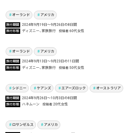
ル・スタジオで大はしゃぎ！
Vol.1112
オーランド
アメリカ
2024年9月19日～9月26日の8日間
旅行期間
ディズニー直営ホテルに滞在！ディズニー＆ユ
ディズニー
家族旅行
60代女性
旅行形態
投稿者
ニバーサル忘れられない思い出！
Vol.1096
オーランド
アメリカ
幼い頃からの夢を叶えた新婚旅行！オーストラ
2024年9月13日～9月23日の11日間
旅行期間
リア3都市でやりたいこと全て達成し最高の思
ディズニー
家族旅行
50代女性
旅行形態
投稿者
い出作りました！
Vol.1113
シドニー
ケアンズ
エアーズロック
オーストラリア
2024年9月26日～10月3日の8日間
旅行期間
ドジャース戦観戦、ハリウッド、サンタモニ
ハネムーン
20代女性
旅行形態
投稿者
カ…80歳のロサンゼルス旅行チャレンジ！
Vol.1086
ロサンゼルス
アメリカ