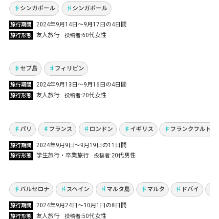
Vol.1114
シンガポール
シンガポール
2024年9月14日～9月17日の4日間
旅行期間
セブ島でニューハーフショー＆アクティビティ
友人旅行
60代女性
旅行形態
投稿者
満喫！大学時代の友人と過ごす南国バカンス
Vol.1111
セブ島
フィリピン
大学院の卒業旅行でヨーロッパ3か国周遊！日
2024年9月13日〜9月16日の4日間
旅行期間
本と違う街並み＆文化から感動をもらった最高
友人旅行
20代女性
旅行形態
投稿者
の旅！
Vol.1110
パリ
フランス
ロンドン
イギリス
フランクフルト
留学中の友人を訪ね、初のヨーロッパ周遊を満
2024年9月9日～9月19日の11日間
旅行期間
喫 地中海と砂漠、ガウディ建築を巡る7日間の
学生旅行・卒業旅行
20代男性
旅行形態
投稿者
旅！
Vol.1109
バルセロナ
スペイン
マルタ島
マルタ
ドバイ
プラハ・ウィーン・ブダペストとも中世ヨーロ
2024年9月24日〜10月1日の8日間
旅行期間
ッパの街並みそのまま、360度どこから見ても
友人旅行
50代女性
旅行形態
投稿者