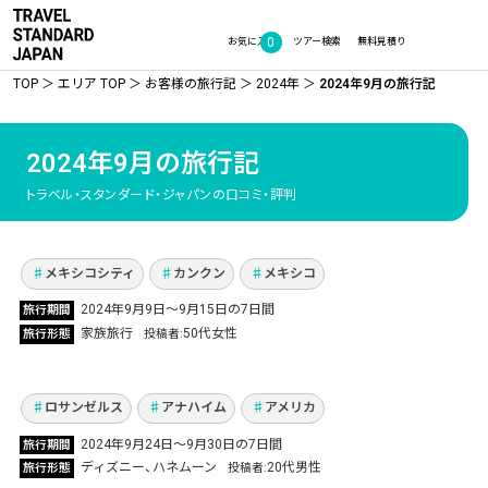
0
お気に入り
ツアー検索
無料見積り
TOP
エリア TOP
お客様の旅行記
2024年
2024年9月の旅行記
2024年9月の旅行記
カンクン＆メキシコシティで娘と最高の思い
出！夢だったセノーテ＆ピンクレイク以外の場
トラベル・スタンダード・ジャパンの口コミ・評判
所も魅力いっぱい！
Vol.1168
メキシコシティ
カンクン
メキシコ
ドジャース試合観戦、カリフォルニア ディズニ
2024年9月9日～9月15日の7日間
旅行期間
ーランド・リゾート他にもたくさん観光！妻大
家族旅行
50代女性
旅行形態
投稿者
喜びのハネムーンで2人の絆が深まりました！
Vol.1101
ロサンゼルス
アナハイム
アメリカ
家族みんな大好き夢の国！フロリダ ウォルト・
2024年9月24日～9月30日の7日間
旅行期間
ディズニー・ワールド・リゾート＆ユニバーサ
ディズニー
ハネムーン
20代男性
旅行形態
投稿者