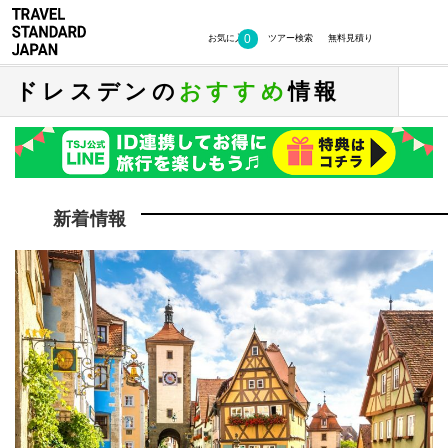
0
お気に入り
ツアー検索
無料見積り
ドレスデンの
おすすめ
情報
新着情報