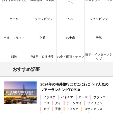
おすすめの旅行先
基本情報・豆知識
レストラン・グルメ
ころ
ホテル
アクティビティ
イベント
ショッピング
空港・フライト
交通
お土産
天気
留学・インターンシ
服装
Wi-Fi・海外携帯
お金・両替・チップ
ップ
おすすめ記事
2024年の海外旅行はどこに行こう!?人気の
ツアーランキングTOP10
イタリア
ベネチア
ローマ
フランス
パリ
タイ
チェンマイ
フィリピン
セブ
香港
アメリカ
ロサンゼルス