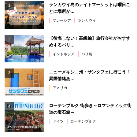
ランカウイ島のナイトマーケットは曜日ご
とに場所が…
マレーシア
ランカウイ
【後悔しない！高級編】旅行会社がおすす
めするバリ…
インドネシア
バリ島
ニューメキシコ州・サンタフェに行こう！
異国情緒あ…
アメリカ
ローテンブルク 街歩き～ロマンティック街
道の宝石箱～
ドイツ
ローテンブルク