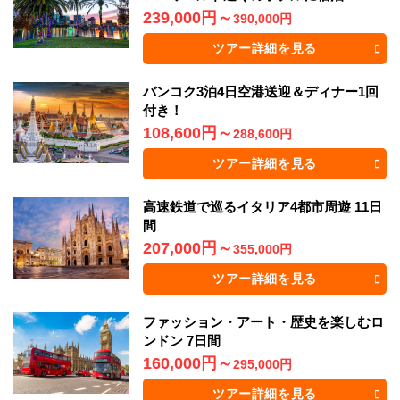
239,000円
～
390,000円
ツアー詳細を見る
バンコク3泊4日空港送迎＆ディナー1回
付き！
108,600円
～
288,600円
ツアー詳細を見る
高速鉄道で巡るイタリア4都市周遊 11日
間
207,000円
～
355,000円
ツアー詳細を見る
ファッション・アート・歴史を楽しむロ
ンドン 7日間
160,000円
～
295,000円
ツアー詳細を見る