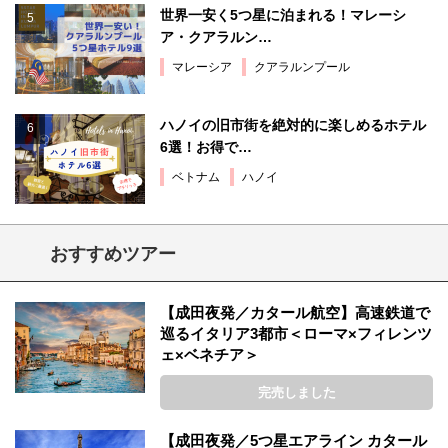
世界一安く5つ星に泊まれる！マレーシ
ア・クアラルン…
マレーシア
クアラルンプール
ハノイの旧市街を絶対的に楽しめるホテル
6選！お得で…
ベトナム
ハノイ
おすすめツアー
【成田夜発／カタール航空】高速鉄道で
巡るイタリア3都市＜ローマ×フィレンツ
ェ×ベネチア＞
完売しました
【成田夜発／5つ星エアライン カタール