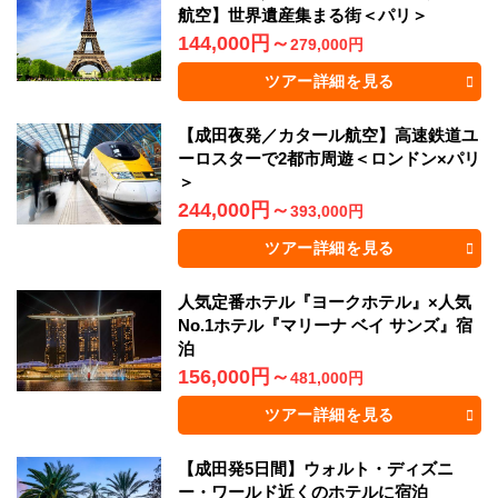
航空】世界遺産集まる街＜パリ＞
144,000円
～
279,000円
ツアー詳細を見る
【成田夜発／カタール航空】高速鉄道ユ
ーロスターで2都市周遊＜ロンドン×パリ
＞
244,000円
～
393,000円
ツアー詳細を見る
人気定番ホテル『ヨークホテル』×人気
No.1ホテル『マリーナ ベイ サンズ』宿
泊
156,000円
～
481,000円
ツアー詳細を見る
【成田発5日間】ウォルト・ディズニ
ー・ワールド近くのホテルに宿泊