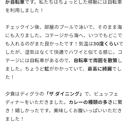
か自転車
です。私たちはちょっとした移動には自転車
を利用しました！
チェックイン後、部屋のプールで泳いで、そのまま海
にも入りました。コテージから海へ、いつでもどこで
も入れるのがまた良かったです！気温は
30度くらい
で
したが、湿気はなくて快適でハワイと似てる感じ。コ
テージには自転車があるので、
自転車で周囲を散策
し
ました。ちょうど
虹
がかかっていて、
最高に綺麗
でし
た！
夕食はディグラの
「ザ.ダイニング」
で、ビュッフェ
ディナーをいただきました。
カレーの種類の多さ
に驚
き！嬉しかったです。美味しくお腹いっぱいいただき
ました！