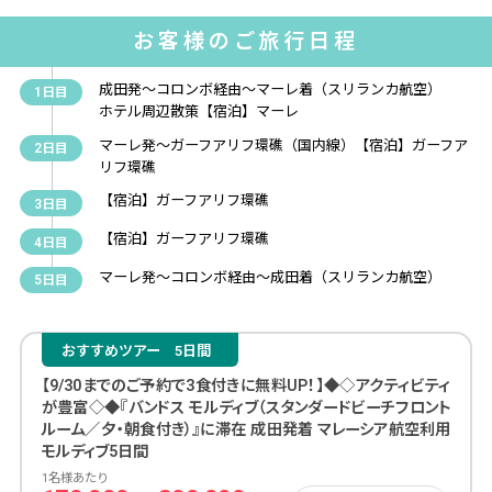
お客様のご旅行日程
成田発〜コロンボ経由〜マーレ着（スリランカ航空）
1日目
ホテル周辺散策【宿泊】マーレ
マーレ発〜ガーフアリフ環礁（国内線）【宿泊】ガーフア
2日目
リフ環礁
【宿泊】ガーフアリフ環礁
3日目
【宿泊】ガーフアリフ環礁
4日目
マーレ発〜コロンボ経由〜成田着（スリランカ航空）
5日目
おすすめツアー
5日間
【9/30までのご予約で3食付きに無料UP！】◆◇アクティビティ
が豊富◇◆『バンドス モルディブ（スタンダードビーチフロント
ルーム／夕・朝食付き）』に滞在 成田発着 マレーシア航空利用
モルディブ5日間
1名様あたり