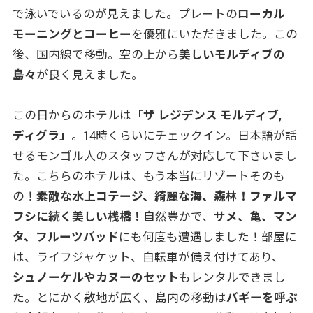
で泳いでいるのが見えました。プレートの
ローカル
モーニングとコーヒー
を優雅にいただきました。この
後、国内線で移動。空の上から
美しいモルディブの
島々
が良く見えました。
この日からのホテルは
「ザ レジデンス モルディブ,
ディグラ」
。14時くらいにチェックイン。日本語が話
せるモンゴル人のスタッフさんが対応して下さいまし
た。こちらのホテルは、もう本当にリゾートそのも
の！
素敵な水上コテージ、綺麗な海、森林！ファルマ
フシに続く美しい桟橋！
自然豊かで、
サメ、亀、マン
タ、フルーツバッド
にも何度も遭遇しました！部屋に
は、ライフジャケット、自転車が備え付けてあり、
シュノーケルやカヌーのセット
もレンタルできまし
た。とにかく敷地が広く、島内の移動は
バギーを呼ぶ