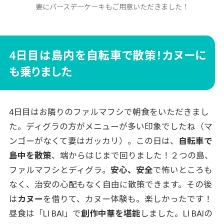
妻にバースデーケーキもご用意いただきました！
4日目は島内を自転車で散策！カヌーに
も乗りました
4日目はお隣りのファルマフシで朝食をいただきまし
た。ディグラの方がメニューが多い印象でしたね（マ
ンゴーがなくて妻はガッカリ）。この日は、
自転車で
島中を散策
、端からはじまで回りました！２つの島、
ファルマフシとディグラ。
安心、安全
で怖いところも
なく、治安の心配もなく自由に散策できます。その後
は
カヌー
を借りて、カヌー体験も。楽しかったです！
昼食は「LI BAI」で
創作中華を堪能
しました。LI BAIの