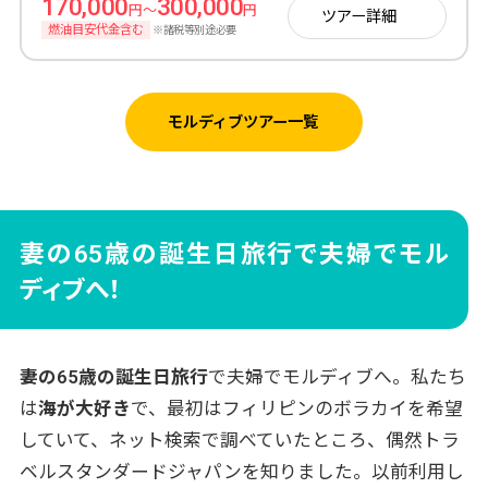
170,000
300,000
円～
円
ツアー詳細
燃油目安代金含む
※諸税等別途必要
モルディブツアー一覧
妻の65歳の誕生日旅行で夫婦でモル
ディブへ！
妻の65歳の誕生日旅行
で夫婦でモルディブへ。私たち
は
海が大好き
で、最初はフィリピンのボラカイを希望
していて、ネット検索で調べていたところ、偶然トラ
ベルスタンダードジャパンを知りました。以前利用し