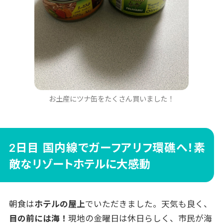
お土産にツナ缶をたくさん買いました！
2日目 国内線でガーフアリフ環礁へ！素
敵なリゾートホテルに大感動
朝食は
ホテルの屋上
でいただきました。天気も良く、
目の前には海！
現地の金曜日は休日らしく、市民が海