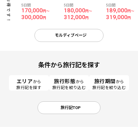
お得です！
ルディブ（スタンダー
ルディブ（デラックス
ム／オールイン
5日間
5日間
5日間
ドビーチフロントルー
ビーチフロントルーム
シブ）』に滞在 
170,000
180,000
189,000
円～
円～
円～
ム／夕・朝食付き）』
／夕・朝食付き）』に
着 マレーシア航
300,000
312,000
319,000
に滞在 成田発着 マレー
滞在 成田発着 マレーシ
モルディブ5日間
円
円
円
シア航空利用 モルディ
ア航空利用 モルディブ
ブ5日間
5日間
モルディブページ
条件から旅行記を探す
エリア
旅行形態
旅行期間
から
から
から
旅行記を探す
旅行記を絞り込む
旅行記を絞り込む
旅行記TOP