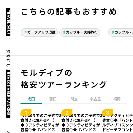
こちらの記事もおすすめ
TRAVELOGUE
ジブリの世界のような海
年始は
へ！これまでのシュノー
て！シ
ガーフアリフ環礁
カップル・夫婦旅行
カップル・
ケリングとは違ったモル
ダイビ
ディブ・ガーフアリフ環
の海に
参考にしよう！
礁
モルディブの
REASONABLE RANKING
格安ツアーランキング
成田
羽田
関空
名古屋
福岡
【9/30までのご予約で3
【9/30までのご予約で3
◆◇アクティビ
食付きに無料UP！】
食付きに無料UP！】
豊富◇◆『バンド
◆◇アクティビティが
◆◇アクティビティが
ルディブ（スタ
豊富◇◆『バンドス モ
豊富◇◆『バンドス モ
ドビーチフロン