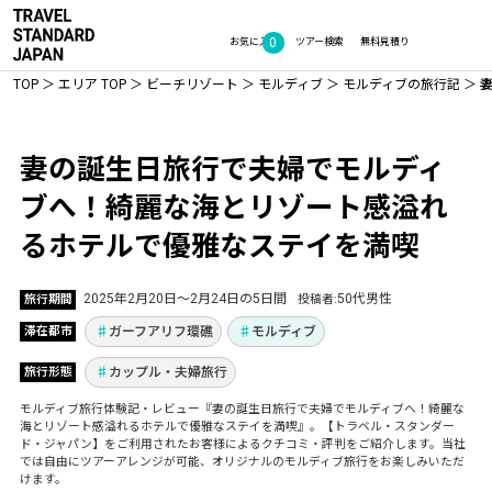
0
お気に入り
ツアー検索
無料見積り
TOP
エリア TOP
ビーチリゾート
モルディブ
モルディブの旅行記
Vol.1194
妻の誕生日旅行で夫婦でモルディ
ブへ！綺麗な海とリゾート感溢れ
るホテルで優雅なステイを満喫
2025年2月20日〜2月24日の5日間
50代男性
旅行期間
投稿者
ガーフアリフ環礁
モルディブ
滞在都市
カップル・夫婦旅行
旅行形態
モルディブ旅行体験記・レビュー『妻の誕生日旅行で夫婦でモルディブへ！綺麗な
海とリゾート感溢れるホテルで優雅なステイを満喫』。【トラベル・スタンダー
ド・ジャパン】をご利用されたお客様によるクチコミ・評判をご紹介します。当社
では自由にツアーアレンジが可能、オリジナルのモルディブ旅行をお楽しみいただ
けます。