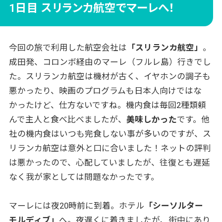
1日目 スリランカ航空でマーレへ！
今回の旅で利用した航空会社は
「スリランカ航空」
。
成田発、コロンボ経由のマーレ（フルレ島）行きでし
た。スリランカ航空は機材が古く、イヤホンの調子も
悪かったり、映画のプログラムも日本人向けではな
かったけど、仕方ないですね。機内食は毎回2種類頼
んで主人と食べ比べましたが、
美味しかった
です。他
社の機内食はいつも完食しない事が多いのですが、ス
リランカ航空は意外と口に合いました！ネットの評判
は悪かったので、心配していましたが、往復とも遅延
なく我が家としては問題なかったです。
マーレには夜20時前に到着。ホテル
「シーソルター
モルディブ」
へ。夜遅くに着きましたが、街中にあり