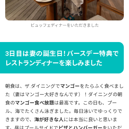
ビュッフェディナーをいただきました
3日目は妻の誕生日！バースデー特典で
レストランディナーを楽しみました
朝食は、ザ.ダイニングで
マンゴー
をたらふく食べまし
た（妻はマンゴー大好きなんです）！ダイニングの朝
食の
マンゴー食べ放題
は最高です。この日も、プー
ル、海でたくさん泳ぎました。毎日泳いでゆっくりで
きますので、
海が好きな人
には本当に良いと思いま
す。昼はプールサイドで
ピザとハンバーガー
をいただ