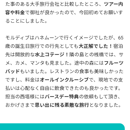
た事のある大手旅行会社と比較したところ、
ツアー内
容や料金
で御社が良かったので、今回初めてお願いす
ることにしました。
モルディブはハネムーンで行くイメージでしたが、65
歳の誕生日旅行での行先としても
大正解でした！
宿泊
先は開放的な
水上コテージ！
隣の島との桟橋では、サ
メ、カメ、マンタも見ました。途中の森には
フルーツ
バッド
もいました。レストランの食事も美味しかった
ですし、料金は
オールインクルーシブ
で、現地での支
払いは心配なく自由に飲食できたのも良かったです。
担当の西塔様には
バースデー特典
の依頼もして頂き、
おかげさまで
思い出に残る素敵な旅行
となりました。