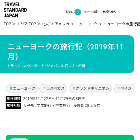
0
お気に入り
ツアー検索
無料見積り
TOP
エリア TOP
北米
アメリカ
ニューヨーク
ニューヨークの旅行記（
ニューヨークの旅行記
（2019年11
月）
初アメリカ！ニューヨーク＆ラスベガスでグル
メ・世界遺産・買い物！思いっきりはしゃいだ
トラベル・スタンダード・ジャパンの口コミ・評判
卒業旅行
Vol.531
ニューヨーク
ラスベガス
グランドキャニオン
ペイジ（ア
2019年11月22日～11月29日の8日間
旅行期間
女子旅
学生旅行・卒業旅行
20代女性
旅行形態
投稿者