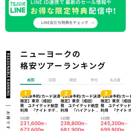
ニューヨークの
REASONABLE RANKING
格安ツアーランキング
成田
羽田
関空
伊丹
名古屋
【WEB予約/カード決済
【WEB予約/カード決済
【WEB予約/カー
限定】東京（成田）
限定】東京（成田）
限定】東京（成
発 ユナイテッド航空
発 ユナイテッド航空
発 ユナイテッ
利用 『ナイト ホテル
利用 『ハイアット グ
利用 『ナイト 
お得です！
ブロードウェイ ニュー
ランド セントラル ニュ
ブロードウェイ 
5日間
5日間
6日間
ヨークシティ』指定
ーヨーク（旧：グラン
ヨークシティ』
231,600
238,800
245,300
円～
円～
円～
＜ニューヨーク＞ 5日
ド ハイアット ニューヨ
＜ニューヨーク＞
673,600
681,900
699,800
間
ーク）』指定 ＜ニュ
間
円
円
円