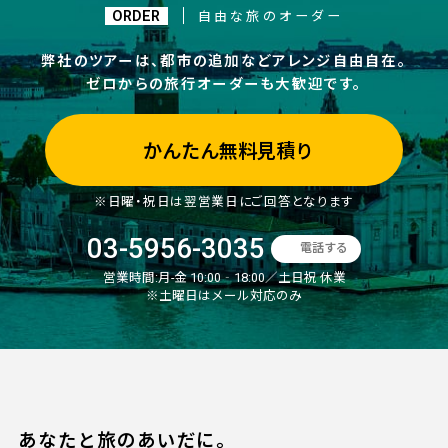
ORDER
自由な旅のオーダー
弊社のツアーは、都市の追加などアレンジ自由自在。
ゼロからの旅行オーダーも大歓迎です。
かんたん無料見積り
※日曜・祝日は翌営業日にご回答となります
03-5956-3035
電話する
営業時間:
月-金 10:00‐18:00／土日祝 休業
※土曜日はメール対応のみ
あなたと旅のあいだに。