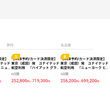
伊丹
名古屋
限定】
【WEB予約/カード決済限定】
【WEB予約/カード決済限定】
テッド
東京（成田）発 ユナイテッド
東京（成田）発 ユナイテッド
 ニュー
航空利用 『ハイアット グラン
航空利用 『ニューヨーク ヒル
ア ホテ
ド セントラル ニューヨーク
トン ミッドタウン』指定 ＜ニ
6日間
5日間
ーク＞
（旧：グランド ハイアット ニ
ューヨーク＞ 5日間
252,800
719,300
256,200
699,200
ューヨーク）』指定 ＜ニュー
円
円～
円
円～
円
ヨーク＞ 6日間