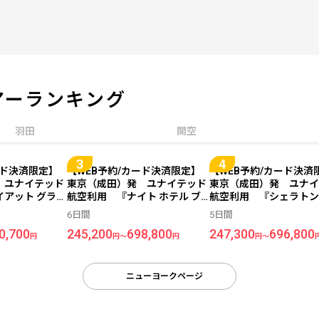
アーランキング
羽田
関空
ード決済限定】
【WEB予約/カード決済限定】
【WEB予約/カード決済
 ユナイテッド
東京（成田）発 ユナイテッド
東京（成田）発 ユナイ
イアット グラン
航空利用 『ナイト ホテル ブ
航空利用 『シェラトン
ニューヨーク
ロードウェイ ニューヨークシテ
ヨーク タイムズ スクエ
6日間
5日間
ハイアット ニ
ィ』指定 ＜ニューヨーク＞
ル』指定 ＜ニューヨ
0,700
245,200
698,800
247,300
696,800
指定 ＜ニュー
6日間
5日間
円
円～
円
円～
ニューヨークページ