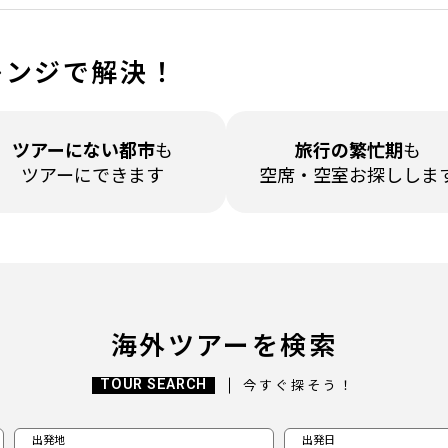
レンジで解決！
ツアーに
ない都市
も
旅行の繁忙期
も
ツアーにできます
空席・空室
お探ししま
海外ツアーを検索
TOUR SEARCH
今すぐ探そう！
出発地
出発日