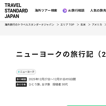
海外ツアー検索
AI旅行相談
人気の旅
海外旅行のトラベルスタンダードジャパン
エリア TOP
北米
アメリカ
ニューヨークの旅行記
（2
大好きなアニメの聖地巡礼旅へ！7年越しの夢
を叶えたニューヨーク女子ひとり旅！
Vol.1306
ニューヨーク
2025年12月27日～12月31日の5日間
旅行期間
ひとり旅
女子旅
投稿者
30代
旅行形態