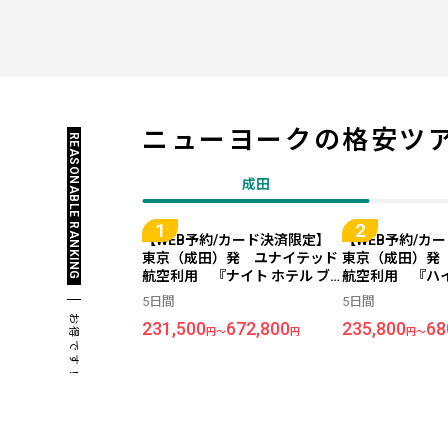
ニューヨークの
格安ツ
REASONABLE RANKING
成田
【WEB予約/カード決済限定】
【WEB予約/カ
東京（成田）発 ユナイテッド
東京（成田）発
航空利用 『ナイト ホテル ブ
航空利用 『ハ
ロードウェイ ニューヨークシテ
ド セントラル 
5日間
5日間
ィ』指定 ＜ニューヨーク＞
（旧：グランド 
お得です！
231,500
672,800
235,800
68
5日間
ューヨーク）』
円～
円
円～
ヨーク＞ 5日間