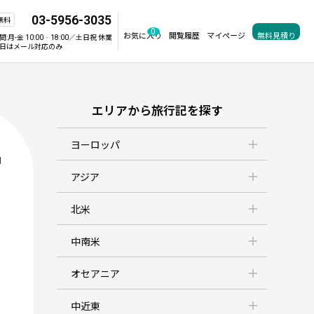
03-5956-3035
無料
0
お気に入り
閲覧履歴
マイページ
無料見積り
間:
月-金 10:00‐18:00／土日祝 休業
日はメール対応のみ
エリアから旅行記を探す
ヨーロッパ
判
アジア
北米
中南米
オセアニア
中近東