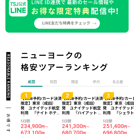
ニューヨークの
REASONABLE RANKING
格安ツアーランキング
成田
羽田
関空
伊丹
名古屋
【WEB予約/カード決済
【WEB予約/カード決済
【WEB予約/カー
限定】東京（成田）
限定】東京（成田）
限定】東京（成
発 ユナイテッド航空
発 ユナイテッド航空
発 ユナイテッ
利用 『ナイト ホテル
利用 『ハイアット グ
利用 『シェラト
お得です！
ブロードウェイ ニュー
ランド セントラル ニュ
ューヨーク タイム
5日間
5日間
5日間
ヨークシティ』指定
ーヨーク（旧：グラン
クエア ホテル
234,900
241,300
251,400
円～
円～
円～
＜ニューヨーク＞ 5日
ド ハイアット ニューヨ
＜ニューヨーク＞
673,100
680,700
696,800
間
ーク）』指定 ＜ニュ
間
円
円
円