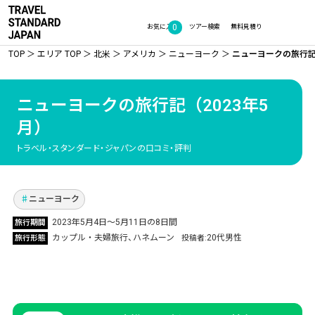
0
お気に入り
ツアー検索
無料見積り
TOP
エリア TOP
北米
アメリカ
ニューヨーク
ニューヨークの旅行記（
ニューヨークの旅行記
（2023年5
月）
ハネムーンでニューヨークへ！ 名所観光・お買
い物から、ミュージカル鑑賞・野球観戦・セン
トラベル・スタンダード・ジャパンの口コミ・評判
トラル・パークでのジョギングまでたっぷり楽
しんできました
Vol.683
ニューヨーク
2023年5⽉4⽇〜5月11日の8日間
旅行期間
カップル・夫婦旅行
ハネムーン
20代男性
旅行形態
投稿者