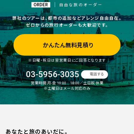
ORDER
自由な旅のオーダー
弊社のツアーは、都市の追加などアレンジ自由自在。
ゼロからの旅行オーダーも大歓迎です。
かんたん無料見積り
※日曜・祝日は翌営業日にご回答となります
03-5956-3035
電話する
営業時間:
月-金 10:00‐18:00／土日祝 休業
※土曜日はメール対応のみ
あなたと旅のあいだに。