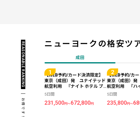
ニューヨークの
格安ツ
REASONABLE RANKING
成田
【WEB予約/カード決済限定】
【WEB予約/カ
東京（成田）発 ユナイテッド
東京（成田）発
航空利用 『ナイト ホテル ブ
航空利用 『ハ
ロードウェイ ニューヨークシテ
ド セントラル 
5日間
5日間
ィ』指定 ＜ニューヨーク＞
（旧：グランド 
お得です！
231,500
672,800
235,800
68
5日間
ューヨーク）』
円～
円
円～
ヨーク＞ 5日間