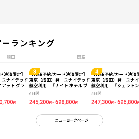
アーランキング
羽田
関空
ード決済限定】
【WEB予約/カード決済限定】
【WEB予約/カード決済
 ユナイテッド
東京（成田）発 ユナイテッド
東京（成田）発 ユナイ
イアット グラン
航空利用 『ナイト ホテル ブ
航空利用 『シェラトン
ニューヨーク
ロードウェイ ニューヨークシテ
ヨーク タイムズ スクエ
6日間
5日間
ハイアット ニ
ィ』指定 ＜ニューヨーク＞
ル』指定 ＜ニューヨ
0,700
245,200
698,800
247,300
696,800
指定 ＜ニュー
6日間
5日間
円
円～
円
円～
ニューヨークページ