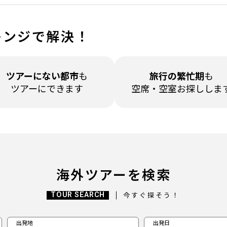
レンジで解決！
ツアーに
ない都市
も
旅行の繁忙期
も
ツアーにできます
空席・空室
お探ししま
海外ツアーを検索
TOUR SEARCH
今すぐ探そう！
出発地
出発日