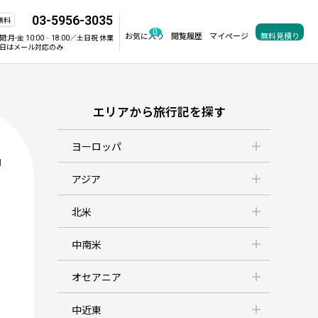
03-5956-3035
無料
0
お気に入り
閲覧履歴
マイページ
無料見積り
間:
月-金 10:00‐18:00／土日祝 休業
日はメール対応のみ
エリアから旅行記を探す
ヨーロッパ
判
アジア
北米
中南米
オセアニア
中近東