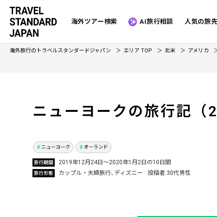
海外ツアー検索
AI旅行相談
人気の旅
海外旅行のトラベルスタンダードジャパン
エリア TOP
北米
アメリカ
念願のフロリダのウォルト・ディズニー・ワー
ニューヨークの旅行記
（
ルドへ！ ニューヨークにも行き、タイムズスク
エアにて年越し！
Vol.566
ニューヨーク
オーランド
2019年12月24日〜2020年1月2日の10日間
旅行期間
カップル・夫婦旅行
ディズニー
投稿者
30代男性
旅行形態