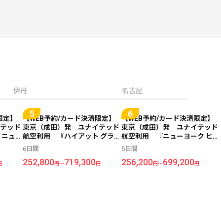
伊丹
名古屋
限定】
【WEB予約/カード決済限定】
【WEB予約/カード決済限定】
テッド
東京（成田）発 ユナイテッド
東京（成田）発 ユナイテッド
 ニュー
航空利用 『ハイアット グラン
航空利用 『ニューヨーク ヒル
ア ホテ
ド セントラル ニューヨーク
トン ミッドタウン』指定 ＜ニ
6日間
5日間
ーク＞
（旧：グランド ハイアット ニ
ューヨーク＞ 5日間
252,800
719,300
256,200
699,200
ューヨーク）』指定 ＜ニュー
円
円～
円
円～
円
ヨーク＞ 6日間