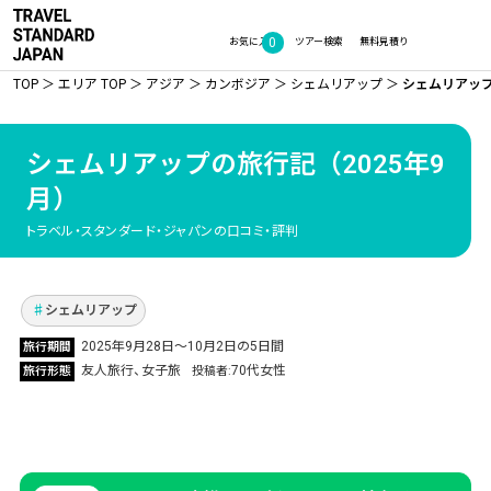
0
お気に入り
ツアー検索
無料見積り
TOP
エリア TOP
アジア
カンボジア
シェムリアップ
シェムリアップ
シェムリアップの旅行記
（2025年9
月）
友人と訪れたカンボジアのシェムリアップ！雨
季のアンコールワットと心に残った現地ガイド
トラベル・スタンダード・ジャパンの口コミ・評判
ツアーの旅
Vol.1333
シェムリアップ
2025年9月28日〜10月2日の5日間
旅行期間
友人旅行
女子旅
70代女性
旅行形態
投稿者