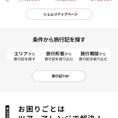
パ』宿泊 4日間《成田
イチャー リゾート＆ス
パ』宿泊 5日間《
発／ベトジェット利
パ』宿泊 4日間《成田
発／ベトジェッ
用》●受託手荷物20KG
発／ベトジェット利
用》●受託手荷物2
シェムリアップページ
込み●
用》●受託手荷物20KG
込み●
込み●
条件から旅行記を探す
エリア
旅行形態
旅行期間
から
から
から
旅行記を探す
旅行記を絞り込む
旅行記を絞り込む
旅行記TOP
お困りごとは
WORRIES