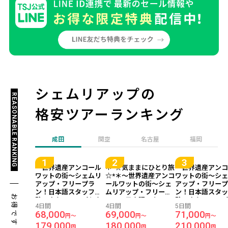
シェムリアップの
REASONABLE RANKING
格安ツアーランキング
成田
関空
名古屋
福岡
～世界遺産アンコール
＊*☆気ままにひとり旅
～世界遺産アン
ワットの街～シェムリ
☆*＊～世界遺産アンコ
ワットの街～シ
アップ・フリープラ
ールワットの街～シェ
アップ・フリー
ン！日本語スタッフ常
ムリアップ・フリープ
ン！日本語スタ
お得です！
駐で安心！コスパも立
ラン！日本語スタッフ
駐で安心！コス
4日間
4日間
5日間
地も抜群な隠れ家ホテ
常駐で安心！コスパも
地も抜群な隠れ
68,000
69,000
71,000
円～
円～
円～
ル『ザ コッカトゥ ネイ
立地も抜群な隠れ家ホ
ル『ザ コッカトゥ
179,000
180,000
210,000
チャー リゾート＆ス
テル『ザ コッカトゥ ネ
チャー リゾート
円
円
円