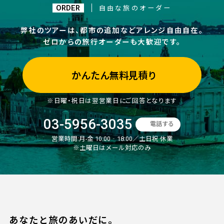
ORDER
自由な旅のオーダー
弊社のツアーは、都市の追加などアレンジ自由自在。
ゼロからの旅行オーダーも大歓迎です。
かんたん無料見積り
※日曜・祝日は翌営業日にご回答となります
03-5956-3035
電話する
営業時間:
月-金 10:00‐18:00／土日祝 休業
※土曜日はメール対応のみ
あなたと旅のあいだに。