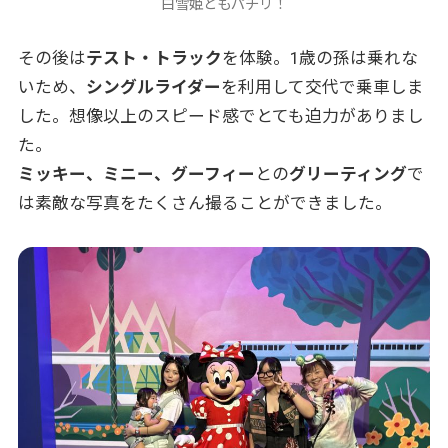
白雪姫ともパチリ！
その後は
テスト・トラック
を体験。1歳の孫は乗れな
いため、
シングルライダー
を利用して交代で乗車しま
した。想像以上のスピード感でとても迫力がありまし
た。
ミッキー、ミニー、グーフィー
との
グリーティング
で
は素敵な写真をたくさん撮ることができました。