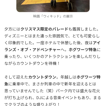
映画「ウィキッド」の展示
夕方には
クリスマス限定のパレード
も鑑賞しました。
ディズニーとはまた違った雰囲気で、とても可愛らし
く印象的でした。一度ホテルで休憩した後、夜は
アイ
ランズ・オブ・アドベンチャー
へ。
ホグワーツ特急
に
乗ったり、いくつかのアトラクションを楽しんだりし
ながらカウントダウンを待機！
そして迎えた
カウントダウン
。年越しは
ホグワーツ特
急
に乗車中で、まさか列車の中で新年を迎えるとは
思っていませんでした（笑）パーク内では盛大な花火
が打ち上げられ、DJによる音楽イベントもあり、まる
でクラブのような盛り上がり！