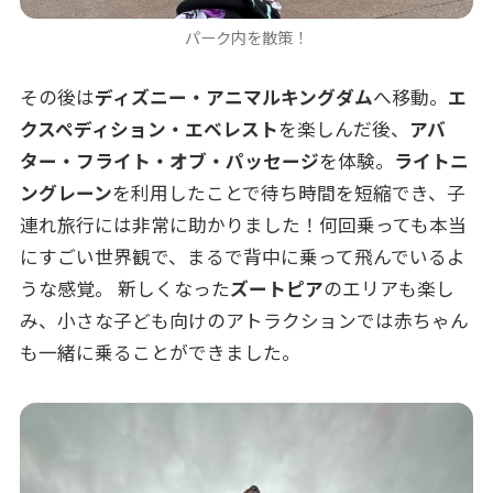
パーク内を散策！
その後は
ディズニー・アニマルキングダム
へ移動。
エ
クスペディション・エベレスト
を楽しんだ後、
アバ
ター・フライト・オブ・パッセージ
を体験。
ライトニ
ングレーン
を利用したことで待ち時間を短縮でき、子
連れ旅行には非常に助かりました！何回乗っても本当
にすごい世界観で、まるで背中に乗って飛んでいるよ
うな感覚。 新しくなった
ズートピア
のエリアも楽し
み、小さな子ども向けのアトラクションでは赤ちゃん
も一緒に乗ることができました。