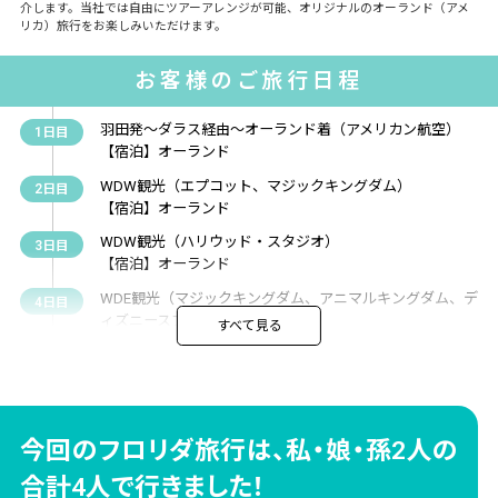
介します。当社では自由にツアーアレンジが可能、オリジナルのオーランド（アメ
リカ）旅行をお楽しみいただけます。
お客様のご旅行日程
羽田発〜ダラス経由～オーランド着（アメリカン航空）
1日目
【宿泊】オーランド
WDW観光（エプコット、マジックキングダム）
2日目
【宿泊】オーランド
WDW観光（ハリウッド・スタジオ）
3日目
【宿泊】オーランド
WDE観光（マジックキングダム、アニマルキングダム、デ
4日目
ィズニースプリングス）
すべて見る
【宿泊】オーランド
UOR観光（アイランズ・オブ・アドベンチャー、大晦日の
5日目
カウントダウン）
【宿泊】オーランド
今回のフロリダ旅行は、私・娘・孫2人の
UOR観光（アイランド・オブ・アドベンジャー）
6日目
【宿泊】オーランド
合計4人で行きました！