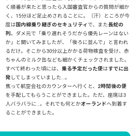
く順番が来たと思ったら入国審査官からの質問が細か
く、15分ほど足止めされることに。（汗）ところが今
度は
国内線乗り継ぎのセキュリティ
で、また
長蛇の
列
。ダメ元で「乗り遅れそうだから優先レーンはない
か」と聞いてみましたが、「後ろに並んで」と言われ
るだけ。そこから30分以上かかる荷物検査を受け、赤
ちゃんのミルク缶なども細かくチェックされました。
すべて終わった頃には、
乗る予定だった便
は
すでに出
発
してしまっていました…。
焦って航空会社のカウンターへ行くと、
2時間後の便
を手配してもらうことができました。ただ、座席は3
人バラバラに…。それでも何とか
オーランド
へ到着す
ることができました。