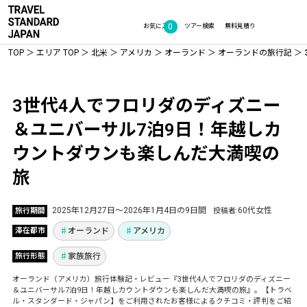
0
お気に入り
ツアー検索
無料見積り
TOP
エリア TOP
北米
アメリカ
オーランド
オーランドの旅行記
Vol.1341
3世代4人でフロリダのディズニー
＆ユニバーサル7泊9日！年越しカ
ウントダウンも楽しんだ大満喫の
旅
2025年12月27日〜2026年1月4日の9日間
60代女性
旅行期間
投稿者
オーランド
アメリカ
滞在都市
家族旅行
旅行形態
オーランド（アメリカ）旅行体験記・レビュー『3世代4人でフロリダのディズニー
＆ユニバーサル7泊9日！年越しカウントダウンも楽しんだ大満喫の旅』。【トラベ
ル・スタンダード・ジャパン】をご利用されたお客様によるクチコミ・評判をご紹