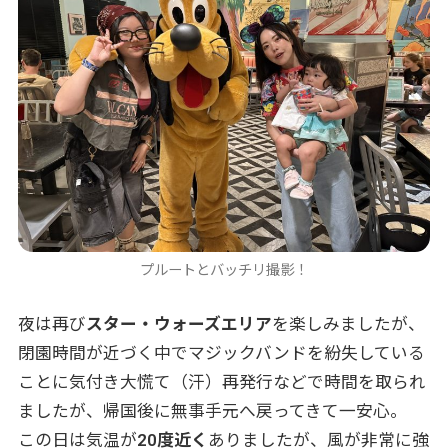
プルートとバッチリ撮影！
夜は再び
スター・ウォーズエリア
を楽しみましたが、
閉園時間が近づく中でマジックバンドを紛失している
ことに気付き大慌て（汗）再発行などで時間を取られ
ましたが、帰国後に無事手元へ戻ってきて一安心。
この日は気温が
20度近く
ありましたが、風が非常に強