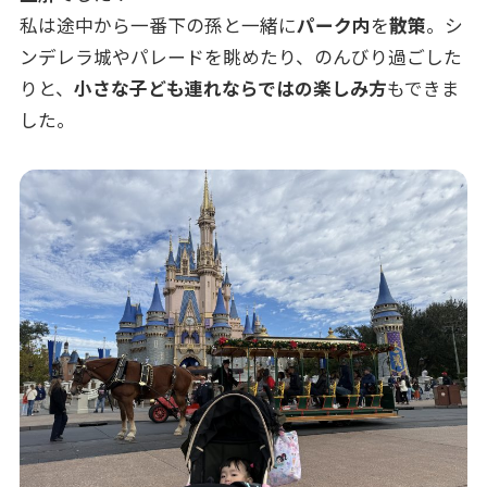
私は途中から一番下の孫と一緒に
パーク内
を
散策
。シ
ンデレラ城やパレードを眺めたり、のんびり過ごした
りと、
小さな子ども連れならではの楽しみ方
もできま
した。