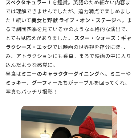
スペクタキュラー！
を鑑賞。英語のため細かい内容ま
では理解できませんでしたが、迫力満点で楽しめまし
た！続いて
美女と野獣 ライブ・オン・ステージ
へ。ま
るで劇団四季を見ているかのような本格的な演出で、
とても見応えがありました。
スター・ウォーズ：ギャ
ラクシーズ・エッジ
では映画の世界観を存分に楽し
み、アトラクションにも乗車。まるで映画の中に入り
込んだような感覚に。
昼食は
ミニーのキャラクターダイニング
へ。
ミニー
や
ミッキー
、
グーフィー
たちがテーブルを回ってくれ、
写真もバッチリ撮影！