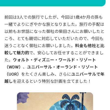
UOR観光（エピックユニバーサル）
7日目
【宿泊】オーランド
オーランド発〜ダラス経由～
8日目
前回は3人での旅行でしたが、今回は1歳4か月の孫も
【宿泊】機内
一緒でよりにぎやかな旅となりました。旅行の手配は
羽田着（アメリカン航空）
9日目
以前もお世話になった御社の柴田さんにお願いしたと
ころ、とても親切に対応していただいたので、今回も
迷うことなく御社にお願いしました。
料金も他社と比
較して魅力的
で、安心してお任せすることができまし
た。
ウォルト・ディズニー・ワールド・リゾート
（WDW）
、
ユニバーサル・オーランド・リゾート
（UOR）
をたくさん楽しみ、さらに
ユニバーサルで年
越し
を迎えるという特別な計画を立てました！